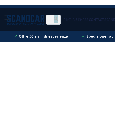
Skip
to
Content
+31(0)13 5134033
CONTACT SCAN
Cerca
✓
Oltre 50 anni di esperienza
✓
Spedizione rap