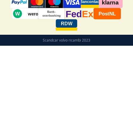
Bancontact
klarna
Fed
Ex
Bank-
W
PostNL
wero
overboeking
RDW
Scandcar volvo ricambi 2023