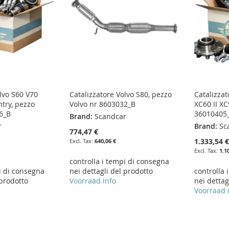
lvo S60 V70
Catalizzatore Volvo S80, pezzo
Catalizzat
try, pezzo
Volvo nr 8603032_B
XC60 II XC
6_B
36010405
Brand:
Scandcar
r
Brand:
Sc
774,47 €
1.333,54 
640,06 €
1.1
controlla i tempi di consegna
i di consegna
nei dettagli del prodotto
controlla 
 prodotto
Voorraad info
nei dettag
Voorraad 