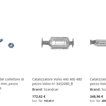
el collettore di
Catalizzatore Volvo 440 460 480
Catalizzat
 7 mm, pezzo
pezzo Volvo nr 3432080_B
pezzo Vol
K
Brand:
Scandcar
Brand:
Sc
r
172,62 €
348,96 €
142,66 €
288