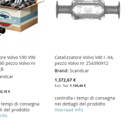
ore Volvo S90 V90
Catalizzatore Volvo V40 I -04,
90 pezzo Volvo nr
pezzo Volvo nr 254390912
_B
Brand:
Scandcar
andcar
1.372,67 €
€
1.134,44 €
02,10 €
controlla i tempi di consegna
i tempi di consegna
nei dettagli del prodotto
li del prodotto
Voorraad info
info