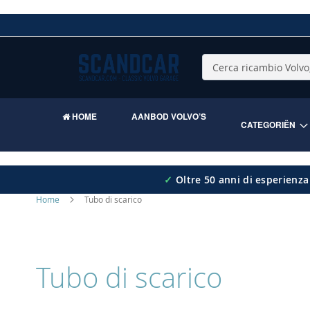
Skip
to
Content
Cerca
HOME
AANBOD VOLVO’S
CATEGORIËN
✓
Oltre 50 anni di esperienza
Home
Tubo di scarico
Tubo di scarico