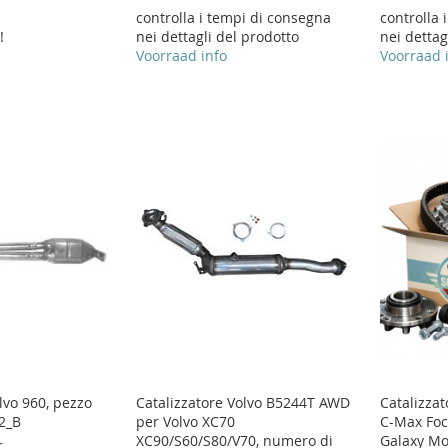
controlla i tempi di consegna
controlla 
!
nei dettagli del prodotto
nei dettag
Voorraad info
Voorraad 
lvo 960, pezzo
Catalizzatore Volvo B5244T AWD
Catalizza
2_B
per Volvo XC70
C-Max Foc
XC90/S60/S80/V70, numero di
Galaxy M
r