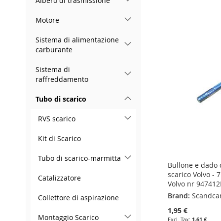
Albero di trasmissione
Add to Cart
ADD
ADD
Add to Cart
ADD
Motore
TO
ADD
TO
ADD
ADD
TO
ADD
Sistema di alimentazione
WISH
TO
WISH
TO
TO
ADD
carburante
WISH
TO
LIST
COMPARE
LIST
COMPARE
WISH
TO
Sistema di
LIST
COMPARE
raffreddamento
LIST
COMPARE
Tubo di scarico
RVS scarico
Kit di Scarico
Tubo di scarico-marmitta
Bullone e dado d
scarico Volvo -
Catalizzatore
Volvo nr 947412
Brand:
Scandca
Collettore di aspirazione
1,95 €
Montaggio Scarico
1,61 €