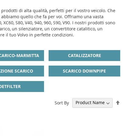
odotti di alta qualità, perfetti per il vostro veicolo. Che
, abbiamo quello che fa per voi. Offriamo una vasta
 XC60, S80, V40, 940, 960, S90, V90. I nostri prodotti sono
ico, un silenziatore, un convertitore catalitico, un
e il tuo Volvo in perfette condizioni.
SCARICO-MARMITTA
CATALIZZATORE
ZIONE SCARICO
SCARICO DOWNPIPE
OETFILTER
Set
Sort By
Descen
Directi