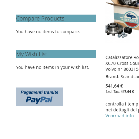
LIST
COMPARE
Compare Products
You have no items to compare.
My Wish List
Catalizzatore Vo
XC70 Cross Coun
You have no items in your wish list.
Volvo nr 860315
Brand:
Scandca
541,64 €
447,64 €
controlla i temp
nei dettagli del
Voorraad info
Add to Cart
Add to Cart
Add to Cart
Add to Cart
ADD
ADD
ADD
ADD