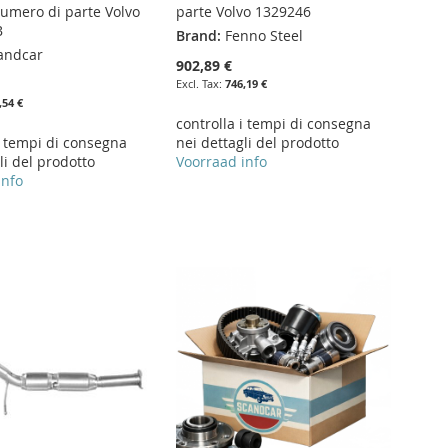
numero di parte Volvo
parte Volvo 1329246
B
Brand:
Fenno Steel
andcar
902,89 €
746,19 €
,54 €
controlla i tempi di consegna
i tempi di consegna
nei dettagli del prodotto
li del prodotto
Voorraad info
info