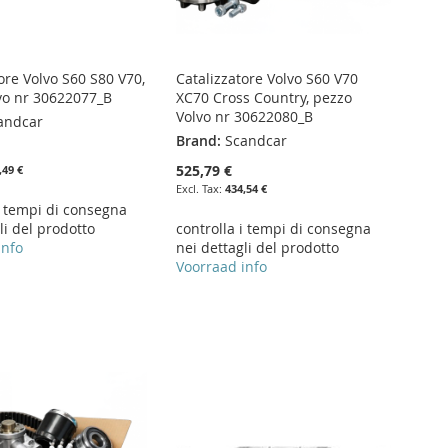
ore Volvo S60 S80 V70,
Catalizzatore Volvo S60 V70
vo nr 30622077_B
XC70 Cross Country, pezzo
Volvo nr 30622080_B
andcar
Brand:
Scandcar
525,79 €
,49 €
434,54 €
i tempi di consegna
li del prodotto
controlla i tempi di consegna
info
nei dettagli del prodotto
Voorraad info