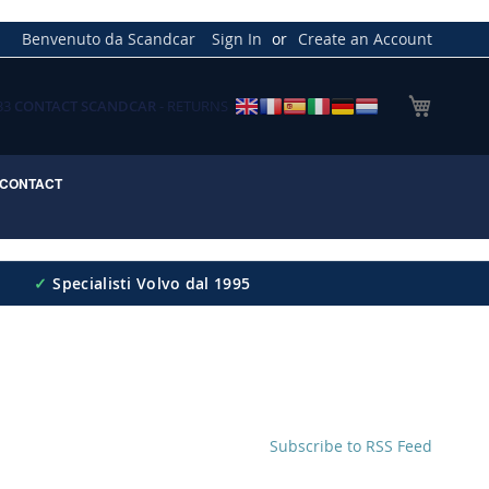
Benvenuto da Scandcar
Sign In
Create an Account
My Cart
033
CONTACT SCANDCAR
- RETURNS
CONTACT
✓
Specialisti Volvo dal 1995
Subscribe to RSS Feed