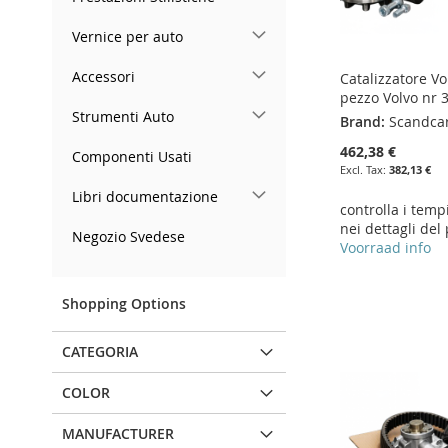
Vernice per auto
Accessori
Catalizzatore Vo
pezzo Volvo nr
Strumenti Auto
Brand:
Scandca
462,38 €
Componenti Usati
382,13 €
Libri documentazione
controlla i temp
nei dettagli del
Negozio Svedese
Voorraad info
Add to Cart
Add to Cart
Add to Cart
Shopping Options
ADD
ADD
Add to Cart
ADD
CATEGORIA
TO
ADD
TO
ADD
ADD
TO
ADD
WISH
TO
WISH
TO
TO
ADD
COLOR
WISH
TO
LIST
COMPARE
LIST
COMPARE
WISH
TO
MANUFACTURER
LIST
COMPARE