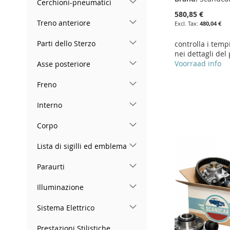
Cerchioni-pneumatici
580,85 €
Treno anteriore
480,04 €
Parti dello Sterzo
controlla i temp
nei dettagli del
Voorraad info
Asse posteriore
Add to Cart
Freno
Add to Cart
ADD
Add to Cart
Interno
ADD
Add to Cart
TO
ADD
ADD
Corpo
TO
ADD
ADD
WISH
TO
TO
ADD
WISH
TO
Lista di sigilli ed emblema
TO
ADD
LIST
COMPARE
WISH
TO
LIST
COMPARE
WISH
TO
Paraurti
LIST
COMPARE
LIST
COMPARE
Illuminazione
Sistema Elettrico
Prestazioni Stilistiche