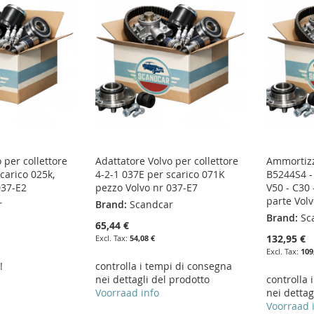
 per collettore
Adattatore Volvo per collettore
Ammortizz
carico 025k,
4-2-1 037E per scarico 071K
B5244S4 -
037-E2
pezzo Volvo nr 037-E7
V50 - C30
parte Vol
r
Brand:
Scandcar
Brand:
Sc
65,44 €
132,95 €
54,08 €
109
!
controlla i tempi di consegna
nei dettagli del prodotto
controlla 
Voorraad info
nei dettag
Voorraad 