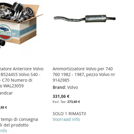
atore Anteriore Volvo
Ammortizzatore Volvo per 740
 B5244S5 Volvo S40 -
760 1982 - 1987, pezzo Volvo nr
 - C70 Numero di
9142985
vo WAL23059
Brand:
Volvo
andcar
331,06 €
273,60 €
,88 €
SOLO 1 RIMASTI!
i tempi di consegna
Voorraad info
li del prodotto
info