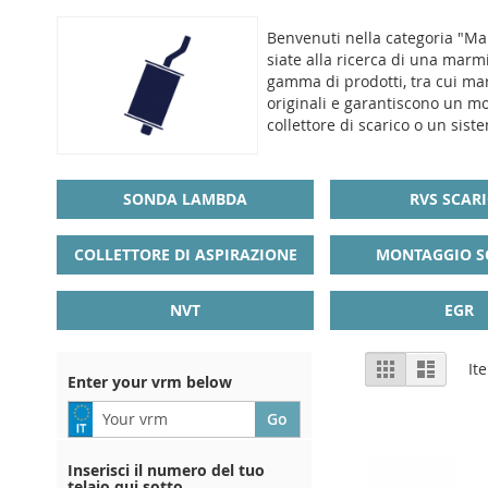
Benvenuti nella categoria "Marm
siate alla ricerca di una marm
gamma di prodotti, tra cui marm
originali e garantiscono un mo
collettore di scarico o un sist
SONDA LAMBDA
RVS SCAR
COLLETTORE DI ASPIRAZIONE
MONTAGGIO S
NVT
EGR
View
Grid
List
It
Enter your vrm below
as
Inserisci il numero del tuo
telaio qui sotto