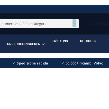
+31(0)13 5134
Cerca
OVER ONS
RETOUREN
ONDERDELENBOEKEN
✓
Spedizione rapida
✓
50.000+ ricambi Volvo