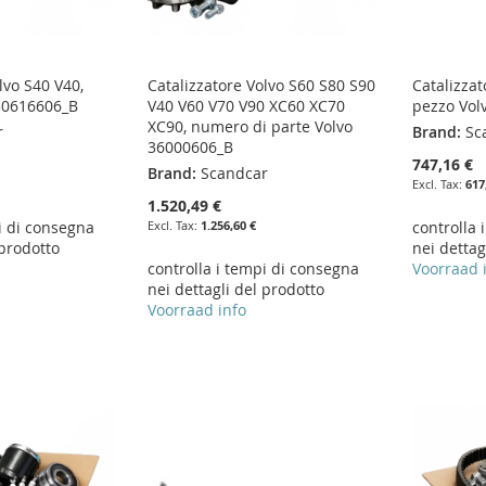
lvo S40 V40,
Catalizzatore Volvo S60 S80 S90
Catalizzat
 30616606_B
V40 V60 V70 V90 XC60 XC70
pezzo Vol
XC90, numero di parte Volvo
r
Brand:
Sc
36000606_B
747,16 €
Brand:
Scandcar
617
1.520,49 €
i di consegna
1.256,60 €
controlla 
 prodotto
nei dettag
controlla i tempi di consegna
Voorraad 
nei dettagli del prodotto
Voorraad info