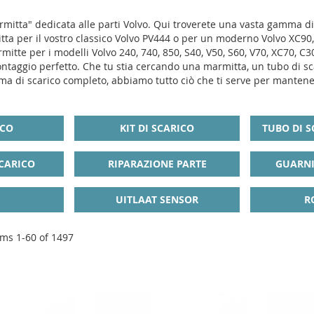
itta" dedicata alle parti Volvo. Qui troverete una vasta gamma di pr
itta per il vostro classico Volvo PV444 o per un moderno Volvo XC90
itte per i modelli Volvo 240, 740, 850, S40, V50, S60, V70, XC70, C30,
ntaggio perfetto. Che tu stia cercando una marmitta, un tubo di scar
ema di scarico completo, abbiamo tutto ciò che ti serve per mantener
ICO
KIT DI SCARICO
TUBO DI 
CARICO
RIPARAZIONE PARTE
GUARNI
UITLAAT SENSOR
R
ems
1
-
60
of
1497