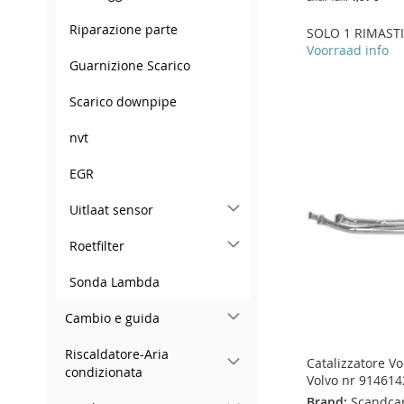
Riparazione parte
SOLO 1 RIMASTI
Voorraad info
Guarnizione Scarico
Add to Cart
Add to Cart
Add to Cart
Add to Cart
ADD
Scarico downpipe
ADD
ADD
ADD
TO
ADD
nvt
TO
ADD
TO
ADD
TO
ADD
WISH
TO
EGR
WISH
TO
WISH
TO
WISH
TO
LIST
COMPARE
LIST
COMPARE
LIST
COMPARE
LIST
COMPARE
Uitlaat sensor
Roetfilter
Sonda Lambda
Cambio e guida
Riscaldatore-Aria
Catalizzatore Vo
condizionata
Volvo nr 914614
Brand:
Scandca