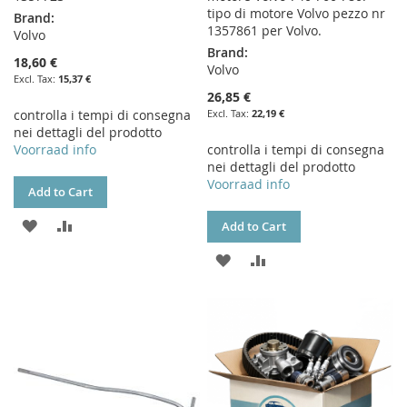
tipo di motore Volvo pezzo nr
Brand:
1357861 per Volvo.
Volvo
Brand:
18,60 €
Volvo
15,37 €
26,85 €
controlla i tempi di consegna
22,19 €
nei dettagli del prodotto
Voorraad info
controlla i tempi di consegna
nei dettagli del prodotto
Voorraad info
Add to Cart
ADD
ADD
Add to Cart
TO
TO
ADD
ADD
WISH
COMPARE
TO
TO
LIST
WISH
COMPARE
LIST