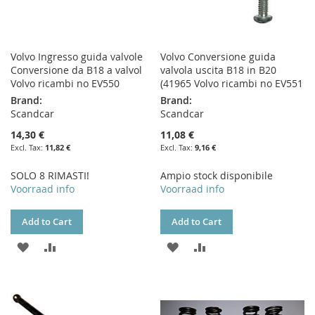
Volvo Ingresso guida valvole
Volvo Conversione guida
Conversione da B18 a valvol
valvola uscita B18 in B20
Volvo ricambi no EV550
(41965 Volvo ricambi no EV551
Brand:
Brand:
Scandcar
Scandcar
14,30 €
11,08 €
11,82 €
9,16 €
SOLO 8 RIMASTI!
Ampio stock disponibile
Voorraad info
Voorraad info
Add to Cart
Add to Cart
ADD
ADD
ADD
ADD
TO
TO
TO
TO
WISH
COMPARE
WISH
COMPARE