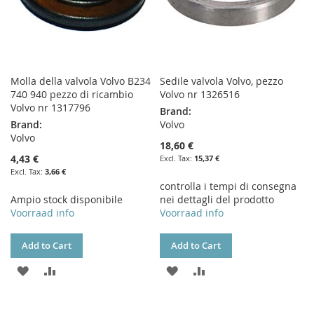
Molla della valvola Volvo B234
Sedile valvola Volvo, pezzo
740 940 pezzo di ricambio
Volvo nr 1326516
Volvo nr 1317796
Brand:
Brand:
Volvo
Volvo
18,60 €
4,43 €
15,37 €
3,66 €
controlla i tempi di consegna
Ampio stock disponibile
nei dettagli del prodotto
Voorraad info
Voorraad info
Add to Cart
Add to Cart
ADD
ADD
ADD
ADD
TO
TO
TO
TO