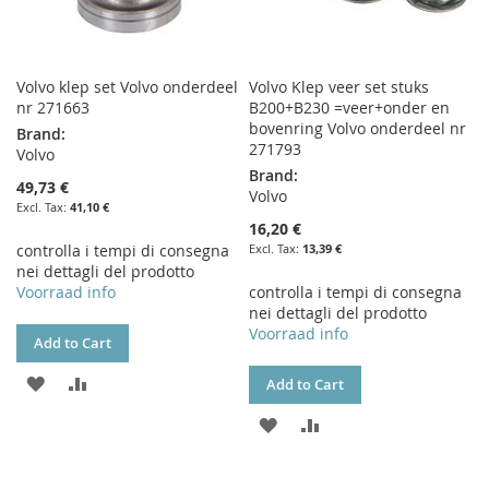
Volvo klep set Volvo onderdeel
Volvo Klep veer set stuks
nr 271663
B200+B230 =veer+onder en
bovenring Volvo onderdeel nr
Brand:
271793
Volvo
Brand:
49,73 €
Volvo
41,10 €
16,20 €
controlla i tempi di consegna
13,39 €
nei dettagli del prodotto
Voorraad info
controlla i tempi di consegna
nei dettagli del prodotto
Voorraad info
Add to Cart
ADD
ADD
Add to Cart
TO
TO
ADD
ADD
WISH
COMPARE
TO
TO