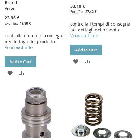
Brand:
33,18 €
Volvo
27,42 €
23,96 €
19,80 €
controlla i tempi di consegna
nei dettagli del prodotto
controlla i tempi di consegna
Voorraad info
nei dettagli del prodotto
Voorraad info
Add to Cart
ADD
ADD
Add to Cart
TO
TO
ADD
ADD
WISH
COMPARE
TO
TO
LIST
WISH
COMPARE
LIST