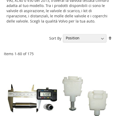
V90, XC40 o V50 del 2015, troverai la valvola testata cilindro
adatta al tuo modello. Tra i prodotti disponibili ci sono le
valvole di aspirazione, le valvole di scarico, i kit di
riparazione, i distanziali, le molle delle valvole e i coperchi
delle valvole. Scegli la qualità Volvo per la tua auto.
Se
Sort By
De
Di
Items
1
-
60
of
175