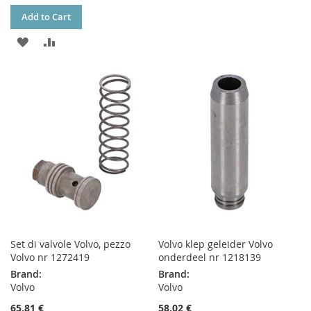
Add to Cart
WISH
COMPARE
ADD
ADD
LIST
TO
TO
WISH
COMPARE
LIST
Set di valvole Volvo, pezzo
Volvo klep geleider Volvo
Volvo nr 1272419
onderdeel nr 1218139
Brand:
Brand:
Volvo
Volvo
65,81 €
58,02 €