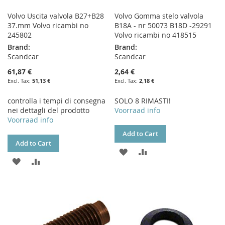
Volvo Uscita valvola B27+B28
Volvo Gomma stelo valvola
37.mm Volvo ricambi no
B18A - nr 50073 B18D -29291
245802
Volvo ricambi no 418515
Brand:
Brand:
Scandcar
Scandcar
61,87 €
2,64 €
51,13 €
2,18 €
controlla i tempi di consegna
SOLO 8 RIMASTI!
nei dettagli del prodotto
Voorraad info
Voorraad info
Add to Cart
Add to Cart
ADD
ADD
ADD
ADD
TO
TO
TO
TO
WISH
COMPARE
WISH
COMPARE
LIST
LIST