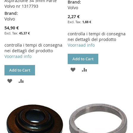
Aspirazione 34 5mm Parte
Brand:
Volvo nr 1317793
Volvo
Brand:
2,27 €
Volvo
1,88 €
54,90 €
45,37 €
controlla i tempi di consegna
nei dettagli del prodotto
controlla i tempi di consegna
Voorraad info
nei dettagli del prodotto
Voorraad info
Add to Cart
ADD
ADD
Add to Cart
TO
TO
ADD
ADD
WISH
COMPARE
TO
TO
LIST
WISH
COMPARE
LIST