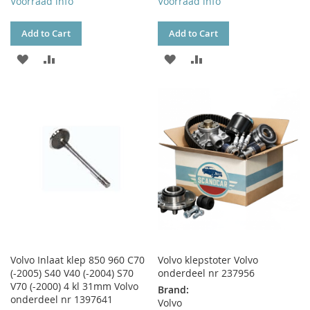
Voorraad info
Voorraad info
Add to Cart
Add to Cart
ADD
ADD
ADD
ADD
TO
TO
TO
TO
WISH
COMPARE
WISH
COMPARE
LIST
LIST
Volvo Inlaat klep 850 960 C70
Volvo klepstoter Volvo
(-2005) S40 V40 (-2004) S70
onderdeel nr 237956
V70 (-2000) 4 kl 31mm Volvo
Brand:
onderdeel nr 1397641
Volvo