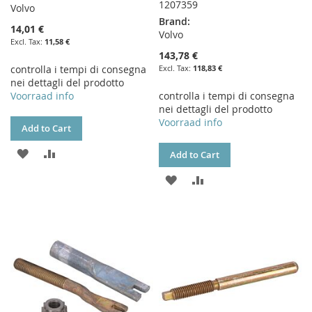
1207359
Volvo
Brand:
14,01 €
Volvo
11,58 €
143,78 €
controlla i tempi di consegna
118,83 €
nei dettagli del prodotto
Voorraad info
controlla i tempi di consegna
nei dettagli del prodotto
Voorraad info
Add to Cart
ADD
ADD
Add to Cart
TO
TO
ADD
ADD
WISH
COMPARE
TO
TO
LIST
WISH
COMPARE
LIST