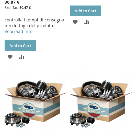
36,87 €
30,47 €
Add to Cart
controlla i tempi di consegna
ADD
ADD
nei dettagli del prodotto
Voorraad info
TO
TO
WISH
COMPARE
Add to Cart
LIST
ADD
ADD
TO
TO
WISH
COMPARE
LIST