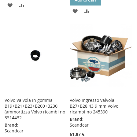
Add to Cart
ADD
ADD
ADD
ADD
TO
TO
TO
TO
WISH
COMPARE
WISH
COMPARE
LIST
LIST
Volvo Valvola in gomma
Volvo Ingresso valvola
B19+B21+B23+B200+B230
B27+B28 43 9 mm Volvo
(ammortizza Volvo ricambi no
ricambi no 245390
3514432
Brand:
Brand:
Scandcar
Scandcar
61,87 €