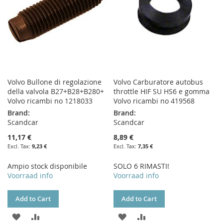
Volvo Bullone di regolazione
Volvo Carburatore autobus
della valvola B27+B28+B280+
throttle HIF SU HS6 e gomma
Volvo ricambi no 1218033
Volvo ricambi no 419568
Brand:
Brand:
Scandcar
Scandcar
11,17 €
8,89 €
9,23 €
7,35 €
Ampio stock disponibile
SOLO 6 RIMASTI!
Voorraad info
Voorraad info
Add to Cart
Add to Cart
ADD
ADD
ADD
ADD