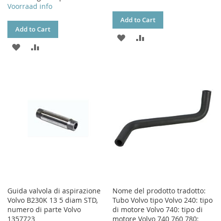
Voorraad info
Add to Cart
Add to Cart
ADD
ADD
ADD
ADD
TO
TO
TO
TO
WISH
COMPARE
WISH
COMPARE
LIST
LIST
Guida valvola di aspirazione
Nome del prodotto tradotto:
Volvo B230K 13 5 diam STD,
Tubo Volvo tipo Volvo 240: tipo
numero di parte Volvo
di motore Volvo 740: tipo di
1357723
motore Volvo 740 760 780: