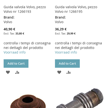
Guida valvola Volvo, pezzo
Guida valvola Volvo, pezzo
Volvo nr 1266193
Volvo nr 1266195
Brand:
Brand:
Volvo
Volvo
40,90 €
36,29 €
33,80 €
29,99 €
controlla i tempi di consegna
controlla i tempi di consegna
nei dettagli del prodotto
nei dettagli del prodotto
Voorraad info
Voorraad info
Add to Cart
Add to Cart
ADD
ADD
ADD
ADD
TO
TO
TO
TO
WISH
COMPARE
WISH
COMPARE
LIST
LIST