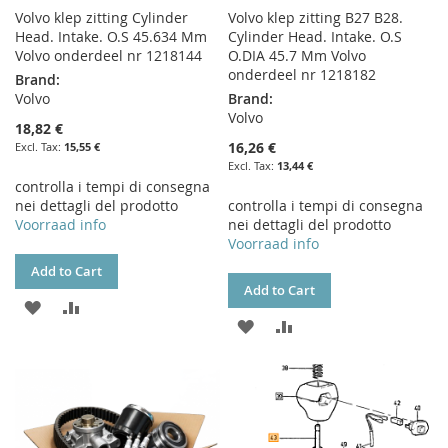
Volvo klep zitting Cylinder
Volvo klep zitting B27 B28.
Head. Intake. O.S 45.634 Mm
Cylinder Head. Intake. O.S
Volvo onderdeel nr 1218144
O.DIA 45.7 Mm Volvo
onderdeel nr 1218182
Brand:
Volvo
Brand:
Volvo
18,82 €
16,26 €
15,55 €
13,44 €
controlla i tempi di consegna
nei dettagli del prodotto
controlla i tempi di consegna
Voorraad info
nei dettagli del prodotto
Voorraad info
Add to Cart
Add to Cart
ADD
ADD
ADD
ADD
TO
TO
TO
TO
WISH
COMPARE
WISH
COMPARE
LIST
LIST