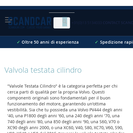
Skip
to
Content
+31(0)13 5134033
CONTACT SCAN
Cerca
✓
Oltre 50 anni di esperienza
✓
Spedizione rap
Valvola testata cilindro
"Valvole Testata Cilindro" è la categoria perfetta per chi
cerca parti di qualità per la propria Volvo. Questi
componenti originali sono fondamentali per il buon
funzionamento del motore, garantendo un'ottima
vestibilità. Sia che tu possieda una Volvo PV444 degli anni
'40, una P1800 degli anni '60, una 240 degli anni '70, una
740 degli anni '80, una 850 degli anni '90, una S60, V70 o
XC90 degli anni 2000, o una XC60, V40, S80, XC70, V60, S90,