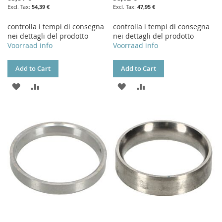
54,39 €
47,95 €
controlla i tempi di consegna
controlla i tempi di consegna
nei dettagli del prodotto
nei dettagli del prodotto
Voorraad info
Voorraad info
Add to Cart
Add to Cart
ADD
ADD
ADD
ADD
TO
TO
TO
TO
WISH
COMPARE
WISH
COMPARE
LIST
LIST