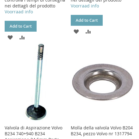
nei dettagli del prodotto
Voorraad info
Voorraad info
Add to Cart
Add to Cart
ADD
ADD
ADD
ADD
TO
TO
TO
TO
WISH
COMPARE
WISH
COMPARE
LIST
LIST
Valvola di Aspirazione Volvo
Molla della valvola Volvo B204
B234 740+940 B234
B234, pezzo Volvo nr 1317794