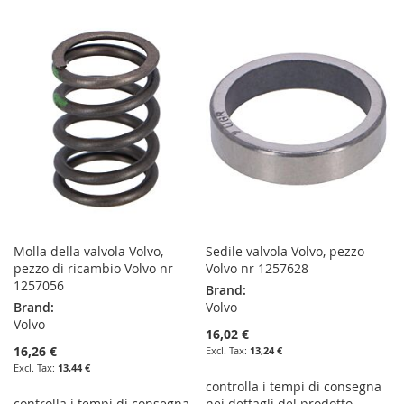
TO
TO
TO
TO
WISH
COMPARE
WISH
COMPARE
LIST
LIST
Molla della valvola Volvo,
Sedile valvola Volvo, pezzo
pezzo di ricambio Volvo nr
Volvo nr 1257628
1257056
Brand:
Brand:
Volvo
Volvo
16,02 €
16,26 €
13,24 €
13,44 €
controlla i tempi di consegna
controlla i tempi di consegna
nei dettagli del prodotto