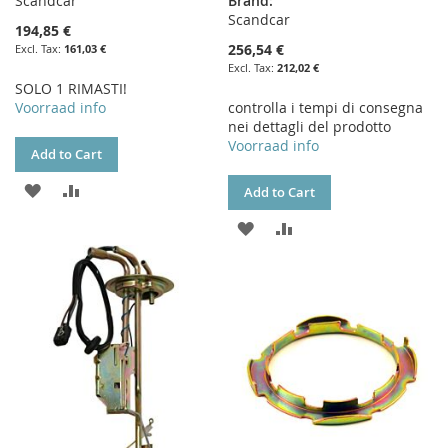
Scandcar
Brand:
Scandcar
194,85 €
256,54 €
161,03 €
212,02 €
SOLO 1 RIMASTI!
Voorraad info
controlla i tempi di consegna
nei dettagli del prodotto
Voorraad info
Add to Cart
ADD
ADD
Add to Cart
TO
TO
ADD
ADD
WISH
COMPARE
TO
TO
LIST
WISH
COMPARE
LIST