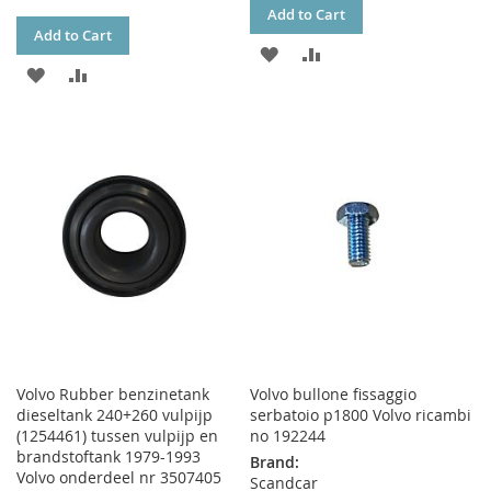
Add to Cart
Add to Cart
ADD
ADD
ADD
ADD
TO
TO
TO
TO
WISH
COMPARE
WISH
COMPARE
LIST
LIST
Volvo Rubber benzinetank
Volvo bullone fissaggio
dieseltank 240+260 vulpijp
serbatoio p1800 Volvo ricambi
(1254461) tussen vulpijp en
no 192244
brandstoftank 1979-1993
Brand:
Volvo onderdeel nr 3507405
Scandcar