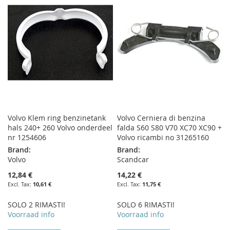
WISH
COMPARE
WISH
COMPARE
LIST
LIST
Volvo Klem ring benzinetank
Volvo Cerniera di benzina
hals 240+ 260 Volvo onderdeel
falda S60 S80 V70 XC70 XC90 +
nr 1254606
Volvo ricambi no 31265160
Brand:
Brand:
Volvo
Scandcar
12,84 €
14,22 €
10,61 €
11,75 €
SOLO 2 RIMASTI!
SOLO 6 RIMASTI!
Voorraad info
Voorraad info