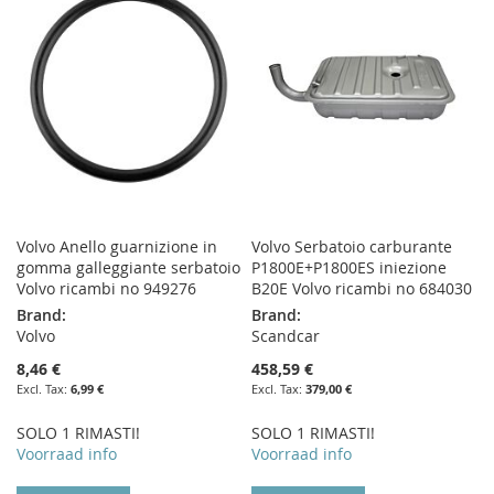
WISH
COMPARE
LIST
Volvo Anello guarnizione in
Volvo Serbatoio carburante
gomma galleggiante serbatoio
P1800E+P1800ES iniezione
Volvo ricambi no 949276
B20E Volvo ricambi no 684030
Brand:
Brand:
Volvo
Scandcar
8,46 €
458,59 €
6,99 €
379,00 €
SOLO 1 RIMASTI!
SOLO 1 RIMASTI!
Voorraad info
Voorraad info