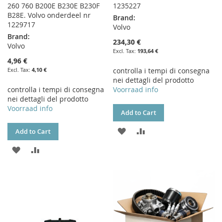
260 760 B200E B230E B230F
1235227
B28E. Volvo onderdeel nr
Brand:
1229717
Volvo
Brand:
234,30 €
Volvo
193,64 €
4,96 €
4,10 €
controlla i tempi di consegna
nei dettagli del prodotto
controlla i tempi di consegna
Voorraad info
nei dettagli del prodotto
Voorraad info
Add to Cart
ADD
ADD
Add to Cart
TO
TO
ADD
ADD
WISH
COMPARE
TO
TO
LIST
WISH
COMPARE
LIST