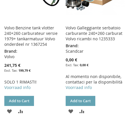
Volvo Benzine tank vlotter
Volvo Galleggiante serbatoio
240+260 carburateur versie
carburante 240+260 carburat
1979+ tankarmatuur Volvo
Volvo ricambi no 1235333
onderdeel nr 1367254
Brand:
Brand:
Scandcar
Volvo
0,00 €
241,75 €
0,00 €
199,79 €
Al momento non disponibile,
SOLO 1 RIMASTI!
contattaci per la disponibilità
Voorraad info
Voorraad info
Add to Cart
Add to Cart
ADD
ADD
ADD
ADD
TO
TO
TO
TO