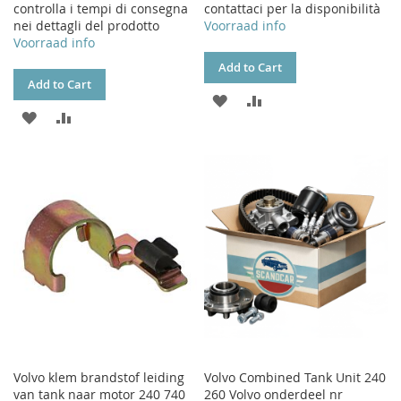
controlla i tempi di consegna
contattaci per la disponibilità
nei dettagli del prodotto
Voorraad info
Voorraad info
Add to Cart
Add to Cart
ADD
ADD
ADD
ADD
TO
TO
TO
TO
WISH
COMPARE
WISH
COMPARE
LIST
LIST
Volvo klem brandstof leiding
Volvo Combined Tank Unit 240
van tank naar motor 240 740
260 Volvo onderdeel nr