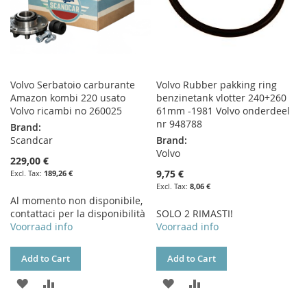
Volvo Serbatoio carburante
Volvo Rubber pakking ring
Amazon kombi 220 usato
benzinetank vlotter 240+260
Volvo ricambi no 260025
61mm -1981 Volvo onderdeel
nr 948788
Brand:
Scandcar
Brand:
Volvo
229,00 €
9,75 €
189,26 €
8,06 €
Al momento non disponibile,
contattaci per la disponibilità
SOLO 2 RIMASTI!
Voorraad info
Voorraad info
Add to Cart
Add to Cart
ADD
ADD
ADD
ADD
TO
TO
TO
TO