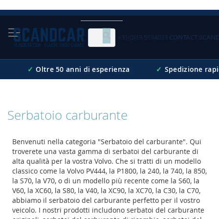
Skip
to
Content
+31(0)13 5134033
CONTACT SCAN
Cerca
✓
Oltre 50 anni di esperienza
✓
Spedizione rap
Serbatoio carburante
Benvenuti nella categoria "Serbatoio del carburante". Qui
troverete una vasta gamma di serbatoi del carburante di
alta qualità per la vostra Volvo. Che si tratti di un modello
classico come la Volvo PV444, la P1800, la 240, la 740, la 850,
la S70, la V70, o di un modello più recente come la S60, la
V60, la XC60, la S80, la V40, la XC90, la XC70, la C30, la C70,
abbiamo il serbatoio del carburante perfetto per il vostro
veicolo. I nostri prodotti includono serbatoi del carburante