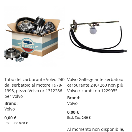
TO
TO
TO
TO
WISH
COMPARE
WISH
COMPARE
LIST
LIST
Tubo del carburante Volvo 240
Volvo Galleggiante serbatoio
dal serbatoio al motore 1978-
carburante 240+260 non più
1993, pezzo Volvo nr 1312286
Volvo ricambi no 1229055
per Volvo
Brand:
Brand:
Volvo
Volvo
0,00 €
0,00 €
0,00 €
0,00 €
Al momento non disponibile,