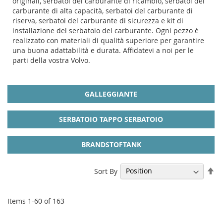
originali, serbatoi del carburante di ricambio, serbatoi del
carburante di alta capacità, serbatoi del carburante di
riserva, serbatoi del carburante di sicurezza e kit di
installazione del serbatoio del carburante. Ogni pezzo è
realizzato con materiali di qualità superiore per garantire
una buona adattabilità e durata. Affidatevi a noi per le
parti della vostra Volvo.
GALLEGGIANTE
SERBATOIO TAPPO SERBATOIO
BRANDSTOFTANK
Se
Sort By
De
Di
Items
1
-
60
of
163