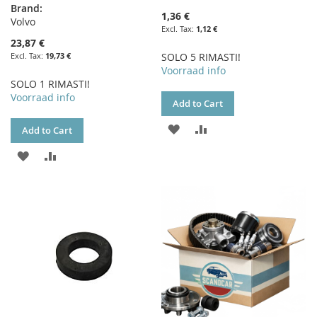
Brand:
1,36 €
Volvo
1,12 €
23,87 €
19,73 €
SOLO 5 RIMASTI!
Voorraad info
SOLO 1 RIMASTI!
Voorraad info
Add to Cart
ADD
ADD
Add to Cart
TO
TO
ADD
ADD
WISH
COMPARE
TO
TO
LIST
WISH
COMPARE
LIST