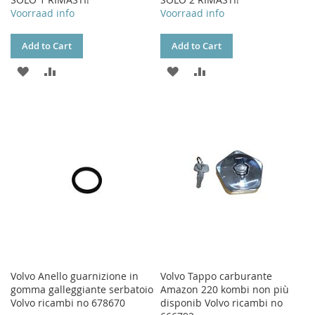
Voorraad info
Voorraad info
Add to Cart
Add to Cart
ADD
ADD
ADD
ADD
TO
TO
TO
TO
WISH
COMPARE
WISH
COMPARE
LIST
LIST
Volvo Anello guarnizione in
Volvo Tappo carburante
gomma galleggiante serbatoio
Amazon 220 kombi non più
Volvo ricambi no 678670
disponib Volvo ricambi no