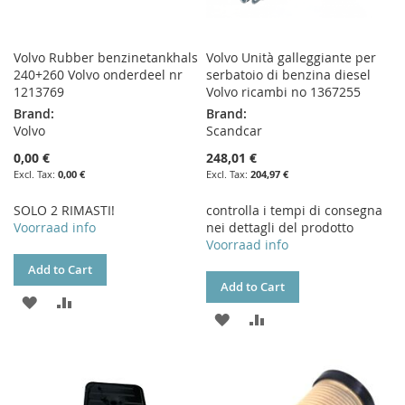
Volvo Rubber benzinetankhals
Volvo Unità galleggiante per
240+260 Volvo onderdeel nr
serbatoio di benzina diesel
1213769
Volvo ricambi no 1367255
Brand:
Brand:
Volvo
Scandcar
0,00 €
248,01 €
0,00 €
204,97 €
SOLO 2 RIMASTI!
controlla i tempi di consegna
Voorraad info
nei dettagli del prodotto
Voorraad info
Add to Cart
Add to Cart
ADD
ADD
ADD
ADD
TO
TO
TO
TO
WISH
COMPARE
WISH
COMPARE
LIST