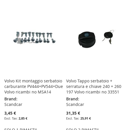
Volvo Kit montaggio serbatoio
Volvo Tappo serbatoio +
carburante PV444+PV544+Due
serratura e chiave 240 + 260
Volvo ricambi no MSA14
197 Volvo ricambi no 33551
Brand:
Brand:
Scandcar
Scandcar
3,45 €
31,35 €
2,85 €
25,91 €
SOLO 1 RIMASTI!
SOLO 2 RIMASTI!