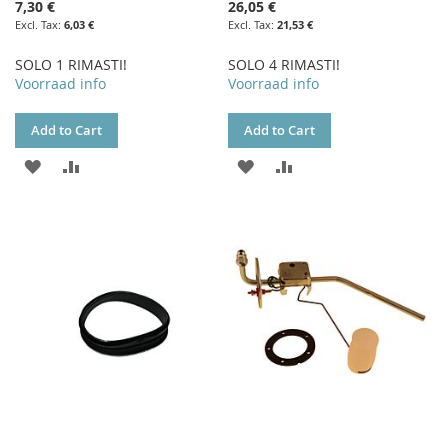
7,30 €
26,05 €
6,03 €
21,53 €
SOLO 1 RIMASTI!
SOLO 4 RIMASTI!
Voorraad info
Voorraad info
Add to Cart
Add to Cart
ADD
ADD
ADD
ADD
TO
TO
TO
TO
WISH
COMPARE
WISH
COMPARE
LIST
LIST