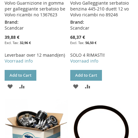
Volvo Guarnizione in gomma
Volvo Galleggiante serbatoio
per galleggiante serbatoio be
benzina 445-210 duett 12 vo
Volvo ricambi no 1367623
Volvo ricambi no 89246
Brand:
Brand:
Scandcar
Scandcar
39,88 €
68,37 €
32,96 €
56,50 €
Leverbaar over 12 maand(en)
SOLO 4 RIMASTI!
Voorraad info
Voorraad info
Add to Cart
Add to Cart
ADD
ADD
ADD
ADD
TO
TO
TO
TO
WISH
COMPARE
WISH
COMPARE
LIST
LIST