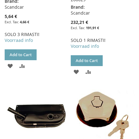
Brand:
Scandcar
Brand:
Scandcar
5,64 €
232,21 €
4,66 €
191,91 €
SOLO 3 RIMASTI!
Voorraad info
SOLO 1 RIMASTI!
Voorraad info
Add to Cart
Add to Cart
ADD
ADD
ADD
ADD
TO
TO
TO
TO
WISH
COMPARE
WISH
COMPARE
LIST
LIST