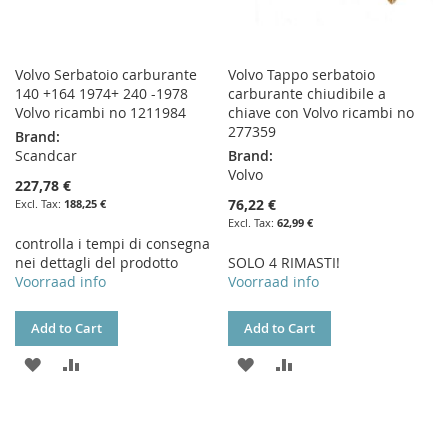
Volvo Serbatoio carburante
Volvo Tappo serbatoio
140 +164 1974+ 240 -1978
carburante chiudibile a
Volvo ricambi no 1211984
chiave con Volvo ricambi no
277359
Brand:
Scandcar
Brand:
Volvo
227,78 €
76,22 €
188,25 €
62,99 €
controlla i tempi di consegna
nei dettagli del prodotto
SOLO 4 RIMASTI!
Voorraad info
Voorraad info
Add to Cart
Add to Cart
ADD
ADD
ADD
ADD
TO
TO
TO
TO
WISH
COMPARE
WISH
COMPARE