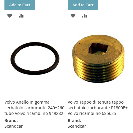
Add to Cart
Add to Cart
ADD
ADD
ADD
ADD
TO
TO
TO
TO
WISH
COMPARE
WISH
COMPARE
LIST
LIST
Volvo Anello in gomma
Volvo Tappo di tenuta tappo
serbatoio carburante 240+260
serbatoio carburante P1800E+
tubo Volvo ricambi no 949282
Volvo ricambi no 685625
Brand:
Brand:
Scandcar
Scandcar