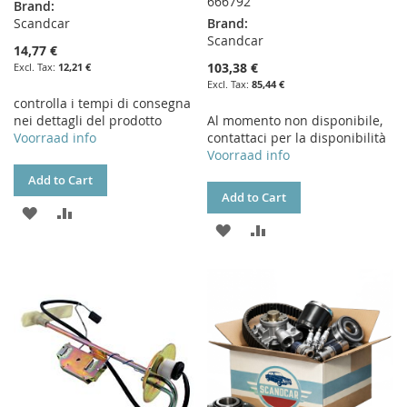
666792
Brand:
Scandcar
Brand:
Scandcar
14,77 €
103,38 €
12,21 €
85,44 €
controlla i tempi di consegna
nei dettagli del prodotto
Al momento non disponibile,
Voorraad info
contattaci per la disponibilità
Voorraad info
Add to Cart
Add to Cart
ADD
ADD
ADD
ADD
TO
TO
TO
TO
WISH
COMPARE
WISH
COMPARE
LIST
LIST