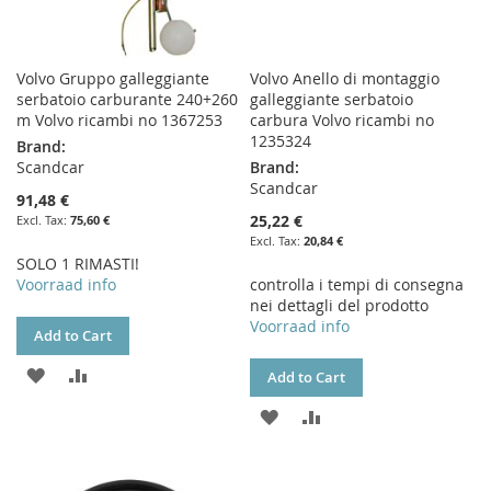
Volvo Gruppo galleggiante
Volvo Anello di montaggio
serbatoio carburante 240+260
galleggiante serbatoio
m Volvo ricambi no 1367253
carbura Volvo ricambi no
1235324
Brand:
Scandcar
Brand:
Scandcar
91,48 €
25,22 €
75,60 €
20,84 €
SOLO 1 RIMASTI!
Voorraad info
controlla i tempi di consegna
nei dettagli del prodotto
Voorraad info
Add to Cart
ADD
ADD
Add to Cart
TO
TO
ADD
ADD
WISH
COMPARE
TO
TO
LIST