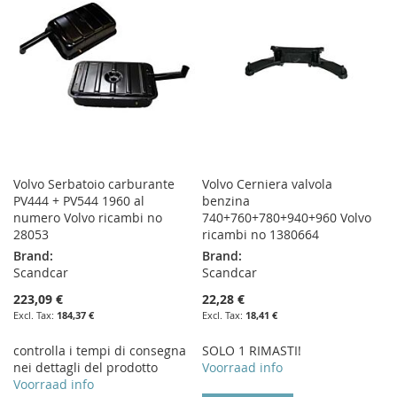
LIST
LIST
Volvo Serbatoio carburante
Volvo Cerniera valvola
PV444 + PV544 1960 al
benzina
numero Volvo ricambi no
740+760+780+940+960 Volvo
28053
ricambi no 1380664
Brand:
Brand:
Scandcar
Scandcar
223,09 €
22,28 €
184,37 €
18,41 €
controlla i tempi di consegna
SOLO 1 RIMASTI!
nei dettagli del prodotto
Voorraad info
Voorraad info