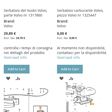
Serbatoio del Vuoto Volvo,
Serbatoio carburante Volvo,
parte Volvo nr 1317860
pezzo Volvo nr 1325447
Brand:
Brand:
Volvo
Volvo
29,89 €
0,00 €
24,70 €
0,00 €
controlla i tempi di consegna
Al momento non disponibile,
nei dettagli del prodotto
contattaci per la disponibilità
Voorraad info
Voorraad info
Add to Cart
Add to Cart
ADD
ADD
ADD
ADD
TO
TO
TO
TO
WISH
COMPARE
WISH
COMPARE
LIST
LIST