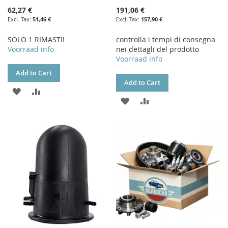
62,27 €
191,06 €
51,46 €
157,90 €
SOLO 1 RIMASTI!
controlla i tempi di consegna
Voorraad info
nei dettagli del prodotto
Voorraad info
Add to Cart
Add to Cart
ADD
ADD
ADD
ADD
TO
TO
TO
TO
WISH
COMPARE
WISH
COMPARE
LIST
LIST