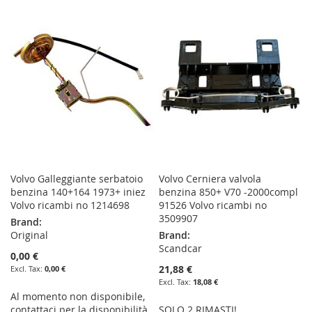
WISH
COMPARE
WISH
COMPARE
LIST
LIST
Volvo Galleggiante serbatoio
Volvo Cerniera valvola
benzina 140+164 1973+ iniez
benzina 850+ V70 -2000compl
Volvo ricambi no 1214698
91526 Volvo ricambi no
3509907
Brand:
Original
Brand:
Scandcar
0,00 €
21,88 €
0,00 €
18,08 €
Al momento non disponibile,
contattaci per la disponibilità
SOLO 2 RIMASTI!