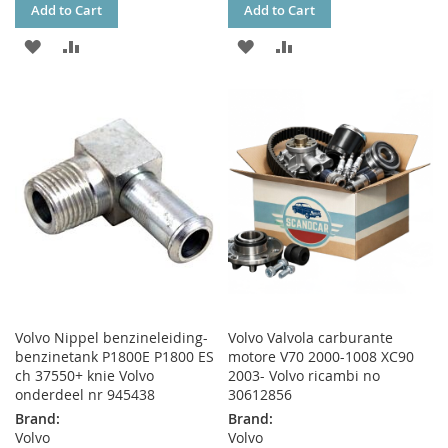
Add to Cart
Add to Cart
ADD
ADD
ADD
ADD
TO
TO
TO
TO
WISH
COMPARE
WISH
COMPARE
LIST
LIST
Volvo Nippel benzineleiding-
Volvo Valvola carburante
benzinetank P1800E P1800 ES
motore V70 2000-1008 XC90
ch 37550+ knie Volvo
2003- Volvo ricambi no
onderdeel nr 945438
30612856
Brand:
Brand:
Volvo
Volvo