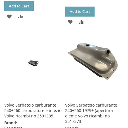
Add to Cart
Add to Cart
ADD
ADD
ADD
ADD
TO
TO
TO
TO
WISH
COMPARE
WISH
COMPARE
LIST
LIST
Volvo Serbatoio carburante
Volvo Serbatoio carburante
240+260 carburatore e iniezio
240+260 1979+ (apertura
Volvo ricambi no 3501385
eleme Volvo ricambi no
3517373
Brand: