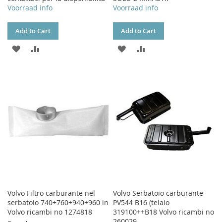
Voorraad info
Voorraad info
Add to Cart
Add to Cart
ADD
ADD
ADD
ADD
TO
TO
TO
TO
WISH
COMPARE
WISH
COMPARE
LIST
LIST
Volvo Filtro carburante nel
Volvo Serbatoio carburante
serbatoio 740+760+940+960 in
PV544 B16 (telaio
Volvo ricambi no 1274818
319100++B18 Volvo ricambi no
260029