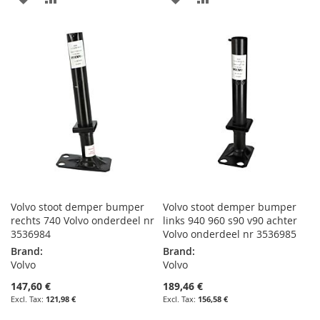
TO
TO
TO
TO
WISH
COMPARE
WISH
COMPARE
LIST
LIST
Volvo stoot demper bumper
Volvo stoot demper bumper
rechts 740 Volvo onderdeel nr
links 940 960 s90 v90 achter
3536984
Volvo onderdeel nr 3536985
Brand:
Brand:
Volvo
Volvo
147,60 €
189,46 €
121,98 €
156,58 €