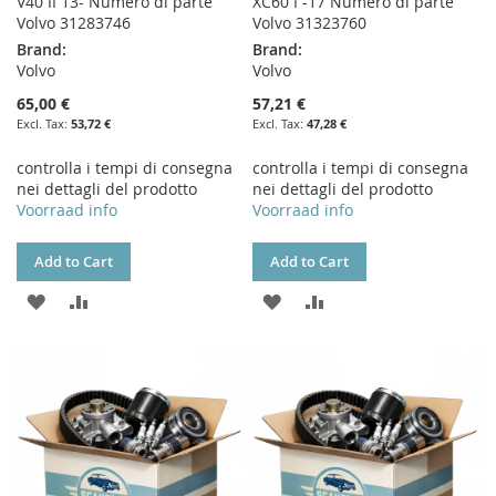
V40 II 13- Numero di parte
XC60 I -17 Numero di parte
Volvo 31283746
Volvo 31323760
Brand:
Brand:
Volvo
Volvo
65,00 €
57,21 €
53,72 €
47,28 €
controlla i tempi di consegna
controlla i tempi di consegna
nei dettagli del prodotto
nei dettagli del prodotto
Voorraad info
Voorraad info
Add to Cart
Add to Cart
ADD
ADD
ADD
ADD
TO
TO
TO
TO
WISH
COMPARE
WISH
COMPARE
LIST
LIST