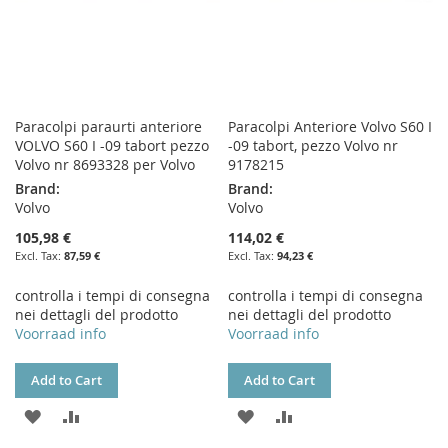
Paracolpi paraurti anteriore
Paracolpi Anteriore Volvo S60 I
VOLVO S60 I -09 tabort pezzo
-09 tabort, pezzo Volvo nr
Volvo nr 8693328 per Volvo
9178215
Brand:
Brand:
Volvo
Volvo
105,98 €
114,02 €
87,59 €
94,23 €
controlla i tempi di consegna
controlla i tempi di consegna
nei dettagli del prodotto
nei dettagli del prodotto
Voorraad info
Voorraad info
Add to Cart
Add to Cart
ADD
ADD
ADD
ADD