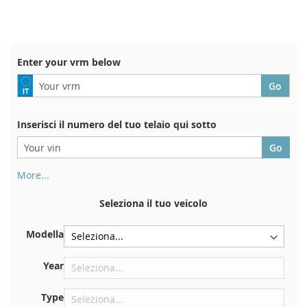
TO
TO
TO
TO
WISH
COMPARE
WISH
COMPARE
LIST
LIST
Enter your vrm below
Inserisci il numero del tuo telaio qui sotto
More...
Il numero di telaio si trova sul retro del certificato di
immatricolazione. E anche in macchina
Seleziona il tuo veicolo
Sulla piastra inferiore del sedile anteriore destro
Modella
Centrare contro la paratia sotto il cofano
Proprio nel vano motore
Year
Vicino al parabrezza, sul cruscotto
Type
Nel montante della portiera posteriore destra