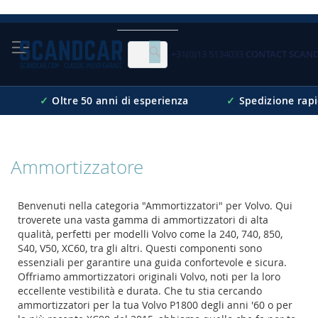
Skip
to
Content
+31(0)13 5134033
CONTACT SCAN
Cerca
✓
Oltre 50 anni di esperienza
✓
Spedizione rap
Ammortizzatore
Benvenuti nella categoria "Ammortizzatori" per Volvo. Qui
troverete una vasta gamma di ammortizzatori di alta
qualità, perfetti per modelli Volvo come la 240, 740, 850,
S40, V50, XC60, tra gli altri. Questi componenti sono
essenziali per garantire una guida confortevole e sicura.
Offriamo ammortizzatori originali Volvo, noti per la loro
eccellente vestibilità e durata. Che tu stia cercando
ammortizzatori per la tua Volvo P1800 degli anni '60 o per