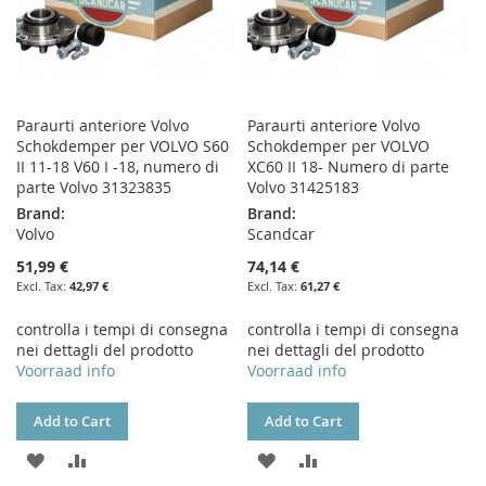
Paraurti anteriore Volvo
Paraurti anteriore Volvo
Schokdemper per VOLVO S60
Schokdemper per VOLVO
II 11-18 V60 I -18, numero di
XC60 II 18- Numero di parte
parte Volvo 31323835
Volvo 31425183
Brand:
Brand:
Volvo
Scandcar
51,99 €
74,14 €
42,97 €
61,27 €
controlla i tempi di consegna
controlla i tempi di consegna
nei dettagli del prodotto
nei dettagli del prodotto
Voorraad info
Voorraad info
Add to Cart
Add to Cart
ADD
ADD
ADD
ADD