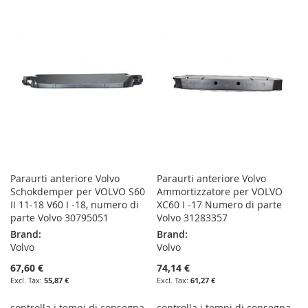
TO
TO
TO
TO
WISH
COMPARE
WISH
COMPARE
LIST
LIST
Paraurti anteriore Volvo
Paraurti anteriore Volvo
Schokdemper per VOLVO S60
Ammortizzatore per VOLVO
II 11-18 V60 I -18, numero di
XC60 I -17 Numero di parte
parte Volvo 30795051
Volvo 31283357
Brand:
Brand:
Volvo
Volvo
67,60 €
74,14 €
55,87 €
61,27 €
controlla i tempi di consegna
controlla i tempi di consegna