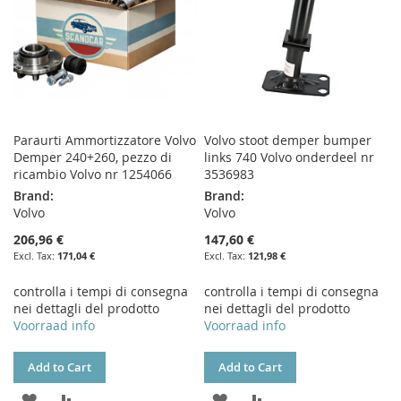
Paraurti Ammortizzatore Volvo
Volvo stoot demper bumper
Demper 240+260, pezzo di
links 740 Volvo onderdeel nr
ricambio Volvo nr 1254066
3536983
Brand:
Brand:
Volvo
Volvo
206,96 €
147,60 €
171,04 €
121,98 €
controlla i tempi di consegna
controlla i tempi di consegna
nei dettagli del prodotto
nei dettagli del prodotto
Voorraad info
Voorraad info
Add to Cart
Add to Cart
ADD
ADD
ADD
ADD