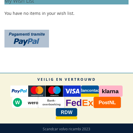
My Wish List
You have no items in your wish list.
VEILIG EN VERTROUWD
Bancontact
klarna
Fed
Ex
Bank-
W
PostNL
wero
overboeking
RDW
Scandcar volvo ricambi 2023