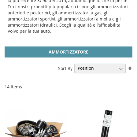
la più recente XC90 del 2015, abbiamo quello che fa per te.
Tra i nostri prodotti più popolari ci sono gli ammortizzatori
anteriori e posteriori, gli ammortizzatori a gas, gli
ammortizzatori sportivi, gli ammortizzatori a molla e gli
ammortizzatori idraulici. Scegli la qualità e l'affidabilità
Volvo per la tua auto.
AMMORTIZZATORE
Se
Sort By
De
Di
14
Items