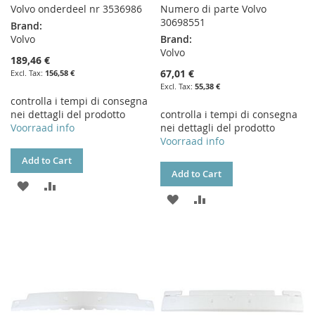
Volvo onderdeel nr 3536986
Numero di parte Volvo
30698551
Brand:
Volvo
Brand:
Volvo
189,46 €
67,01 €
156,58 €
55,38 €
controlla i tempi di consegna
nei dettagli del prodotto
controlla i tempi di consegna
Voorraad info
nei dettagli del prodotto
Voorraad info
Add to Cart
Add to Cart
ADD
ADD
ADD
ADD
TO
TO
TO
TO
WISH
COMPARE
WISH
COMPARE
LIST
LIST