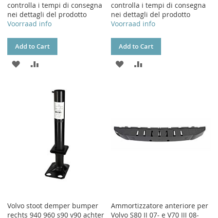
controlla i tempi di consegna
controlla i tempi di consegna
nei dettagli del prodotto
nei dettagli del prodotto
Voorraad info
Voorraad info
Add to Cart
Add to Cart
ADD
ADD
ADD
ADD
TO
TO
TO
TO
WISH
COMPARE
WISH
COMPARE
LIST
LIST
Volvo stoot demper bumper
Ammortizzatore anteriore per
rechts 940 960 s90 v90 achter
Volvo S80 II 07- e V70 III 08-