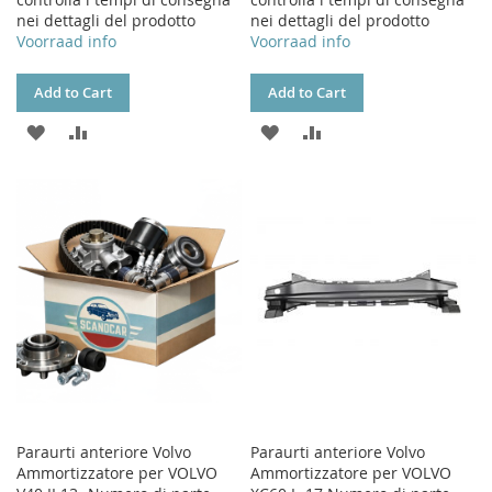
nei dettagli del prodotto
nei dettagli del prodotto
Voorraad info
Voorraad info
Add to Cart
Add to Cart
ADD
ADD
ADD
ADD
TO
TO
TO
TO
WISH
COMPARE
WISH
COMPARE
LIST
LIST
Paraurti anteriore Volvo
Paraurti anteriore Volvo
Ammortizzatore per VOLVO
Ammortizzatore per VOLVO