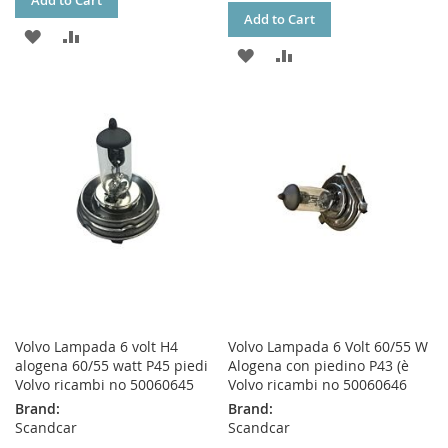
Add to Cart
Add to Cart
ADD
ADD
ADD
ADD
TO
TO
TO
TO
WISH
COMPARE
WISH
COMPARE
LIST
LIST
Volvo Lampada 6 volt H4
Volvo Lampada 6 Volt 60/55 W
alogena 60/55 watt P45 piedi
Alogena con piedino P43 (è
Volvo ricambi no 50060645
Volvo ricambi no 50060646
Brand:
Brand:
Scandcar
Scandcar