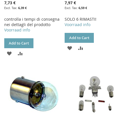
7,73 €
7,97 €
6,39 €
6,59 €
controlla i tempi di consegna
SOLO 6 RIMASTI!
nei dettagli del prodotto
Voorraad info
Voorraad info
Add to Cart
Add to Cart
ADD
ADD
ADD
ADD
TO
TO
TO
TO
WISH
COMPARE
WISH
COMPARE
LIST
LIST