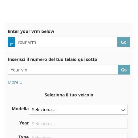
TO
TO
WISH
COMPARE
LIST
Enter your vrm below
Inserisci il numero del tuo telaio qui sotto
More...
Il numero di telaio si trova sul retro del certificato di
immatricolazione. E anche in macchina
Seleziona il tuo veicolo
Sulla piastra inferiore del sedile anteriore destro
Modella
Centrare contro la paratia sotto il cofano
Proprio nel vano motore
Year
Vicino al parabrezza, sul cruscotto
Type