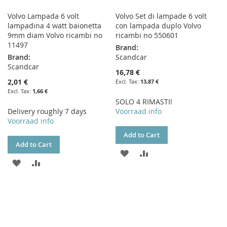
Volvo Lampada 6 volt
Volvo Set di lampade 6 volt
lampadina 4 watt baionetta
con lampada duplo Volvo
9mm diam Volvo ricambi no
ricambi no 550601
11497
Brand:
Brand:
Scandcar
Scandcar
16,78 €
2,01 €
13,87 €
1,66 €
SOLO 4 RIMASTI!
Delivery roughly 7 days
Voorraad info
Voorraad info
Add to Cart
Add to Cart
ADD
ADD
ADD
ADD
TO
TO
TO
TO
WISH
COMPARE
WISH
COMPARE
LIST
LIST