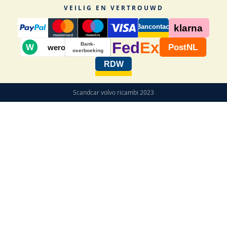
VEILIG EN VERTROUWD
Bancontact
klarna
Fed
Ex
Bank-
W
PostNL
wero
overboeking
RDW
Scandcar volvo ricambi 2023