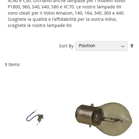
XC60 e C30. Offriamo anche lampade per i modelli Volvo
P1800, 960, S40, V40, S80 e XC70. Le nostre lampade 6V
sono ideali per il Volvo Amazon, 140, 164, 340, 360 e 440.
Scegliete la qualità e l'affidabilità per la vostra Volvo,
scegliete le nostre lampade 6V.
Se
Sort By
De
Di
9
Items