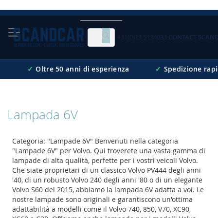
Skip
to
Content
+31(0)13 5134033
CONTACT SCAN
Cerca
✓
Oltre 50 anni di esperienza
✓
Spedizione rap
Lampada 6V
Categoria: "Lampade 6V" Benvenuti nella categoria
"Lampade 6V" per Volvo. Qui troverete una vasta gamma di
lampade di alta qualità, perfette per i vostri veicoli Volvo.
Che siate proprietari di un classico Volvo PV444 degli anni
'40, di un robusto Volvo 240 degli anni '80 o di un elegante
Volvo S60 del 2015, abbiamo la lampada 6V adatta a voi. Le
nostre lampade sono originali e garantiscono un'ottima
adattabilità a modelli come il Volvo 740, 850, V70, XC90,