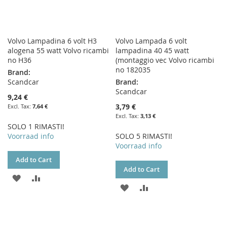
Volvo Lampadina 6 volt H3
Volvo Lampada 6 volt
alogena 55 watt Volvo ricambi
lampadina 40 45 watt
no H36
(montaggio vec Volvo ricambi
no 182035
Brand:
Scandcar
Brand:
Scandcar
9,24 €
3,79 €
7,64 €
3,13 €
SOLO 1 RIMASTI!
Voorraad info
SOLO 5 RIMASTI!
Voorraad info
Add to Cart
Add to Cart
ADD
ADD
ADD
ADD
TO
TO
TO
TO
WISH
COMPARE
WISH
COMPARE