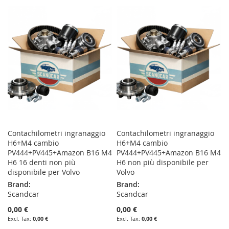
TO
TO
WISH
COMPARE
WISH
COMPARE
LIST
LIST
Contachilometri ingranaggio
Contachilometri ingranaggio
H6+M4 cambio
H6+M4 cambio
PV444+PV445+Amazon B16 M4
PV444+PV445+Amazon B16 M4
H6 16 denti non più
H6 non più disponibile per
disponibile per Volvo
Volvo
Brand:
Brand:
Scandcar
Scandcar
0,00 €
0,00 €
0,00 €
0,00 €