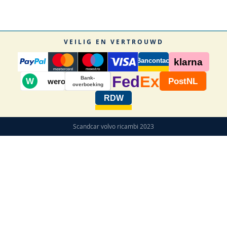
VEILIG EN VERTROUWD
Bancontact
klarna
Fed
Ex
Bank-
W
PostNL
wero
overboeking
RDW
Scandcar volvo ricambi 2023