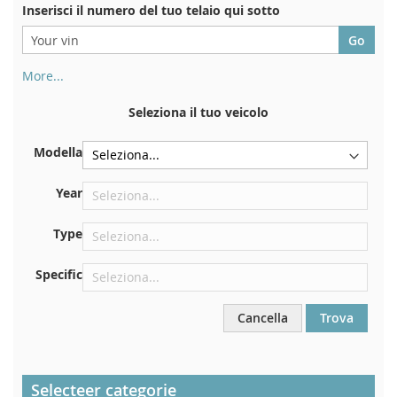
Inserisci il numero del tuo telaio qui sotto
More...
Il numero di telaio si trova sul retro del certificato di
immatricolazione. E anche in macchina
Seleziona il tuo veicolo
Sulla piastra inferiore del sedile anteriore destro
Modella
Centrare contro la paratia sotto il cofano
Proprio nel vano motore
Year
Vicino al parabrezza, sul cruscotto
Type
Nel montante della portiera posteriore destra
Specific
Cancella
Trova
Selecteer categorie