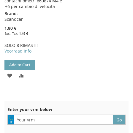
contachilometri 660874 M4 e
H6 per cambio di velocità
Brand:
Scandcar
1,80 €
1,49 €
SOLO 8 RIMASTI!
Voorraad info
Add to Cart
ADD
ADD
TO
TO
WISH
COMPARE
LIST
Enter your vrm below