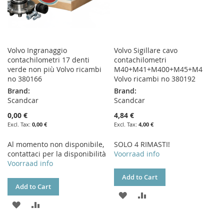
Volvo Ingranaggio
Volvo Sigillare cavo
contachilometri 17 denti
contachilometri
verde non più Volvo ricambi
M40+M41+M400+M45+M4
no 380166
Volvo ricambi no 380192
Brand:
Brand:
Scandcar
Scandcar
0,00 €
4,84 €
0,00 €
4,00 €
Al momento non disponibile,
SOLO 4 RIMASTI!
contattaci per la disponibilità
Voorraad info
Voorraad info
Add to Cart
Add to Cart
ADD
ADD
ADD
ADD
TO
TO
TO
TO