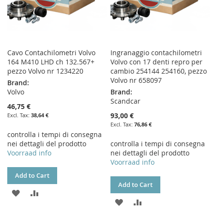
Cavo Contachilometri Volvo
Ingranaggio contachilometri
164 M410 LHD ch 132.567+
Volvo con 17 denti repro per
pezzo Volvo nr 1234220
cambio 254144 254160, pezzo
Volvo nr 658097
Brand:
Volvo
Brand:
Scandcar
46,75 €
93,00 €
38,64 €
76,86 €
controlla i tempi di consegna
nei dettagli del prodotto
controlla i tempi di consegna
Voorraad info
nei dettagli del prodotto
Voorraad info
Add to Cart
Add to Cart
ADD
ADD
ADD
ADD
TO
TO