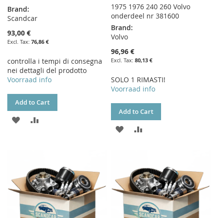
1975 1976 240 260 Volvo
Brand:
onderdeel nr 381600
Scandcar
Brand:
93,00 €
Volvo
76,86 €
96,96 €
controlla i tempi di consegna
80,13 €
nei dettagli del prodotto
Voorraad info
SOLO 1 RIMASTI!
Voorraad info
Add to Cart
Add to Cart
ADD
ADD
ADD
ADD
TO
TO
TO
TO
WISH
COMPARE
WISH
COMPARE
LIST
LIST