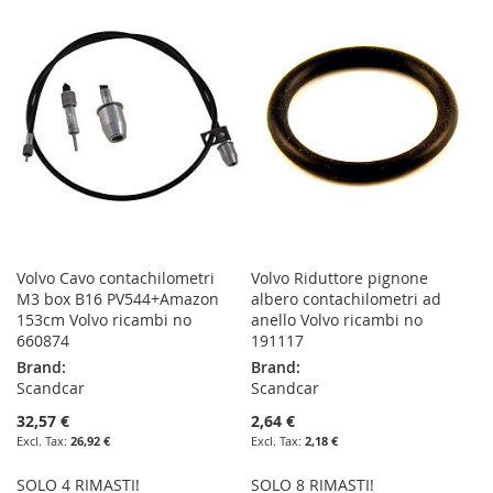
WISH
COMPARE
WISH
COMPARE
LIST
LIST
Volvo Cavo contachilometri
Volvo Riduttore pignone
M3 box B16 PV544+Amazon
albero contachilometri ad
153cm Volvo ricambi no
anello Volvo ricambi no
660874
191117
Brand:
Brand:
Scandcar
Scandcar
32,57 €
2,64 €
26,92 €
2,18 €
SOLO 4 RIMASTI!
SOLO 8 RIMASTI!