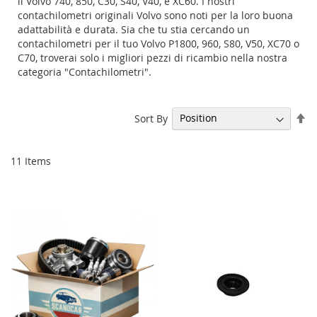
il Volvo 740, 850, C30, S40, V40, e XC60. I nostri
contachilometri originali Volvo sono noti per la loro buona
adattabilità e durata. Sia che tu stia cercando un
contachilometri per il tuo Volvo P1800, 960, S80, V50, XC70 o
C70, troverai solo i migliori pezzi di ricambio nella nostra
categoria "Contachilometri".
Se
Sort By
De
Di
11
Items