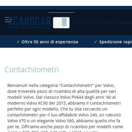
Skip
to
Content
+31(0)13 5134033
CONTACT SCAN
Cerca
✓
Oltre 50 anni di esperienza
✓
Spedizione rap
Contachilometri
Benvenuti nella categoria "Contachilometri" per Volvo,
dove troverete pezzi di ricambio di alta qualità per vari
modelli Volvo. Dal classico Volvo PV444 degli anni '40 al
moderno Volvo XC90 del 2015, abbiamo il contachilometri
perfetto per ogni modello. Che tu stia cercando un
contachilometri per il tuo affidabile Volvo 240, un robusto
Volvo V70 o un elegante Volvo S60, abbiamo quello che fa
per te. Offriamo anche pezzi di ricambio per modelli come