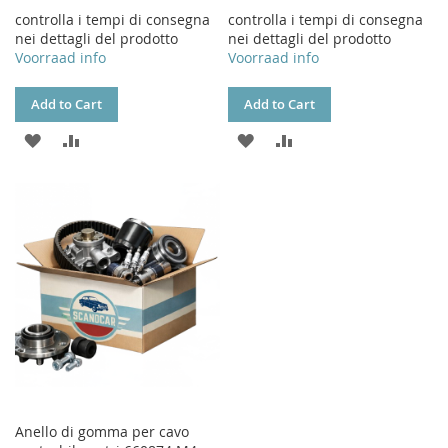
controlla i tempi di consegna
controlla i tempi di consegna
nei dettagli del prodotto
nei dettagli del prodotto
Voorraad info
Voorraad info
Add to Cart
Add to Cart
ADD
ADD
ADD
ADD
TO
TO
TO
TO
WISH
COMPARE
WISH
COMPARE
LIST
LIST
Anello di gomma per cavo