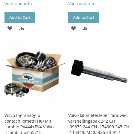
Voorraad info
Voorraad info
Add to Cart
Add to Cart
ADD
ADD
ADD
ADD
TO
TO
TO
TO
WISH
COMPARE
WISH
COMPARE
LIST
LIST
Volvo Ingranaggio
Volvo kilometerteller tandwiel
contachilometri H6+M4
versnellingsbak 242 CH
cambio PV444+PV4 Volvo
-99679 244 CH -174909 245 CH
ricambi no 655715
-115349. M40. Ratio 3.91:1