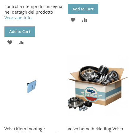
controlla i tempi di consegna
Add to Cart
nei dettagli del prodotto
Voorraad info
ADD
ADD
TO
TO
Add to Cart
WISH
COMPARE
ADD
ADD
LIST
TO
TO
WISH
COMPARE
LIST
Volvo Klem montage
Volvo hemelbekleding Volvo