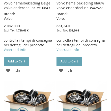
Volvo hemelbekleding Beige
Volvo hemelbekleding blauw
Volvo onderdeel nr 3510843
Volvo onderdeel nr 3542527
Brand:
Brand:
Volvo
Volvo
2.082,00 €
651,34 €
1.720,66 €
538,30 €
controlla i tempi di consegna
controlla i tempi di consegna
nei dettagli del prodotto
nei dettagli del prodotto
Voorraad info
Voorraad info
Add to Cart
Add to Cart
ADD
ADD
ADD
ADD
TO
TO
TO
TO
WISH
COMPARE
WISH
COMPARE
LIST
LIST