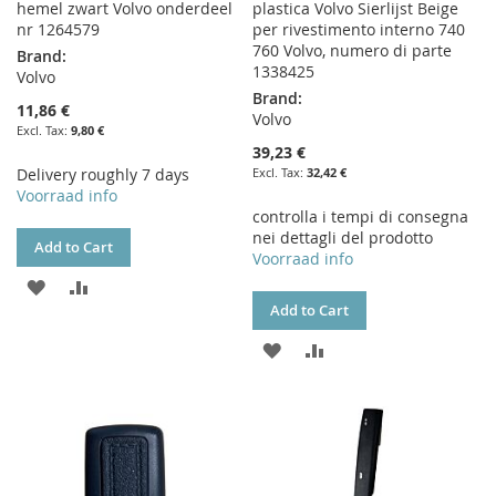
hemel zwart Volvo onderdeel
plastica Volvo Sierlijst Beige
nr 1264579
per rivestimento interno 740
760 Volvo, numero di parte
Brand:
1338425
Volvo
Brand:
11,86 €
Volvo
9,80 €
39,23 €
Delivery roughly 7 days
32,42 €
Voorraad info
controlla i tempi di consegna
nei dettagli del prodotto
Add to Cart
Voorraad info
ADD
ADD
Add to Cart
TO
TO
ADD
ADD
WISH
COMPARE
TO
TO
LIST
WISH
COMPARE
LIST