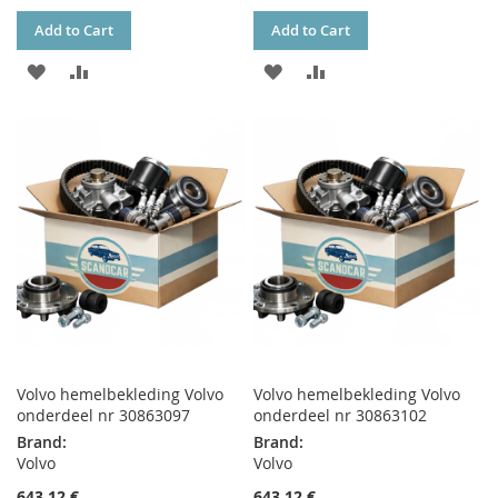
Add to Cart
Add to Cart
ADD
ADD
ADD
ADD
TO
TO
TO
TO
WISH
COMPARE
WISH
COMPARE
LIST
LIST
Volvo hemelbekleding Volvo
Volvo hemelbekleding Volvo
onderdeel nr 30863097
onderdeel nr 30863102
Brand:
Brand:
Volvo
Volvo
643,12 €
643,12 €