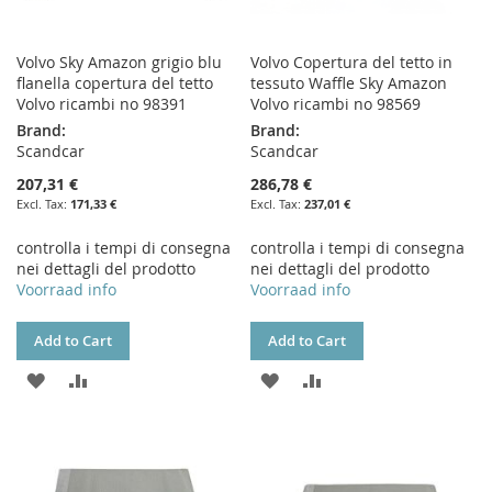
Volvo Sky Amazon grigio blu
Volvo Copertura del tetto in
flanella copertura del tetto
tessuto Waffle Sky Amazon
Volvo ricambi no 98391
Volvo ricambi no 98569
Brand:
Brand:
Scandcar
Scandcar
207,31 €
286,78 €
171,33 €
237,01 €
controlla i tempi di consegna
controlla i tempi di consegna
nei dettagli del prodotto
nei dettagli del prodotto
Voorraad info
Voorraad info
Add to Cart
Add to Cart
ADD
ADD
ADD
ADD
TO
TO
TO
TO
WISH
COMPARE
WISH
COMPARE