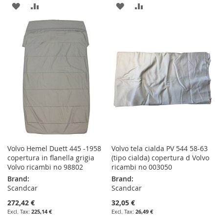
ADD
ADD
ADD
ADD
TO
TO
TO
TO
WISH
COMPARE
WISH
COMPARE
LIST
LIST
Volvo Hemel Duett 445 -1958
Volvo tela cialda PV 544 58-63
copertura in flanella grigia
(tipo cialda) copertura d Volvo
Volvo ricambi no 98802
ricambi no 003050
Brand:
Brand:
Scandcar
Scandcar
272,42 €
32,05 €
225,14 €
26,49 €