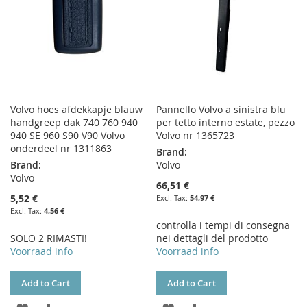
Volvo hoes afdekkapje blauw
Pannello Volvo a sinistra blu
handgreep dak 740 760 940
per tetto interno estate, pezzo
940 SE 960 S90 V90 Volvo
Volvo nr 1365723
onderdeel nr 1311863
Brand:
Brand:
Volvo
Volvo
66,51 €
5,52 €
54,97 €
4,56 €
controlla i tempi di consegna
SOLO 2 RIMASTI!
nei dettagli del prodotto
Voorraad info
Voorraad info
Add to Cart
Add to Cart
ADD
ADD
ADD
ADD