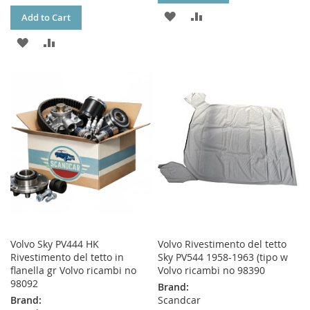
ADD
ADD
Add to Cart
TO
TO
ADD
ADD
WISH
COMPARE
TO
TO
LIST
WISH
COMPARE
LIST
Volvo Sky PV444 HK
Volvo Rivestimento del tetto
Rivestimento del tetto in
Sky PV544 1958-1963 (tipo w
flanella gr Volvo ricambi no
Volvo ricambi no 98390
98092
Brand:
Brand:
Scandcar