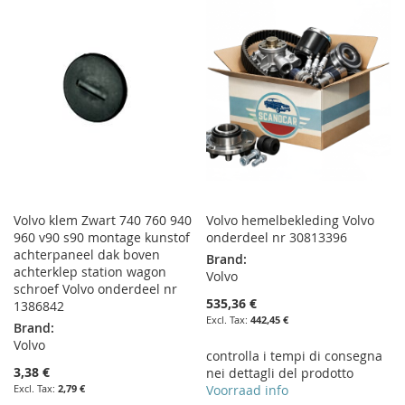
WISH
COMPARE
WISH
COMPARE
LIST
LIST
Volvo klem Zwart 740 760 940
Volvo hemelbekleding Volvo
960 v90 s90 montage kunstof
onderdeel nr 30813396
achterpaneel dak boven
Brand:
achterklep station wagon
Volvo
schroef Volvo onderdeel nr
535,36 €
1386842
442,45 €
Brand:
Volvo
controlla i tempi di consegna
3,38 €
nei dettagli del prodotto
2,79 €
Voorraad info