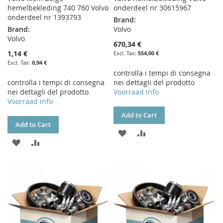
hemelbekleding 740 760 Volvo
onderdeel nr 30615967
onderdeel nr 1393793
Brand:
Brand:
Volvo
Volvo
670,34 €
1,14 €
554,00 €
0,94 €
controlla i tempi di consegna
controlla i tempi di consegna
nei dettagli del prodotto
nei dettagli del prodotto
Voorraad info
Voorraad info
Add to Cart
Add to Cart
ADD
ADD
ADD
ADD
TO
TO
TO
TO
WISH
COMPARE
WISH
COMPARE
LIST
LIST