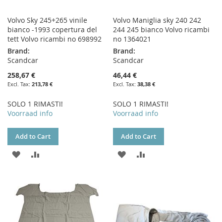
Volvo Sky 245+265 vinile
Volvo Maniglia sky 240 242
bianco -1993 copertura del
244 245 bianco Volvo ricambi
tett Volvo ricambi no 698992
no 1364021
Brand:
Brand:
Scandcar
Scandcar
258,67 €
46,44 €
213,78 €
38,38 €
SOLO 1 RIMASTI!
SOLO 1 RIMASTI!
Voorraad info
Voorraad info
Add to Cart
Add to Cart
ADD
ADD
ADD
ADD
TO
TO
TO
TO
WISH
COMPARE
WISH
COMPARE
LIST
LIST