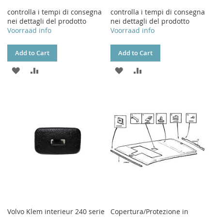
controlla i tempi di consegna
controlla i tempi di consegna
nei dettagli del prodotto
nei dettagli del prodotto
Voorraad info
Voorraad info
Add to Cart
Add to Cart
ADD
ADD
ADD
ADD
TO
TO
TO
TO
WISH
COMPARE
WISH
COMPARE
LIST
LIST
Volvo Klem interieur 240 serie
Copertura/Protezione in