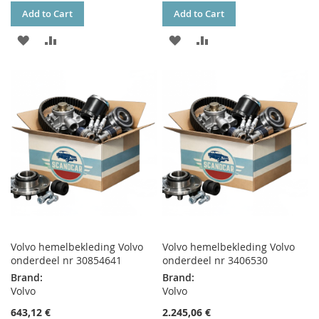
Add to Cart
Add to Cart
ADD
ADD
ADD
ADD
TO
TO
TO
TO
WISH
COMPARE
WISH
COMPARE
LIST
LIST
Volvo hemelbekleding Volvo
Volvo hemelbekleding Volvo
onderdeel nr 30854641
onderdeel nr 3406530
Brand:
Brand:
Volvo
Volvo
643,12 €
2.245,06 €