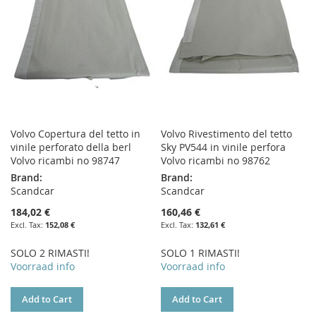
LIST
LIST
Volvo Copertura del tetto in
Volvo Rivestimento del tetto
vinile perforato della berl
Sky PV544 in vinile perfora
Volvo ricambi no 98747
Volvo ricambi no 98762
Brand:
Brand:
Scandcar
Scandcar
184,02 €
160,46 €
152,08 €
132,61 €
SOLO 2 RIMASTI!
SOLO 1 RIMASTI!
Voorraad info
Voorraad info
Add to Cart
Add to Cart