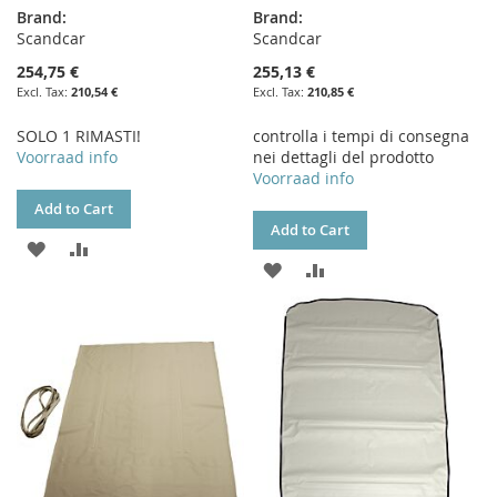
Brand:
Brand:
Scandcar
Scandcar
254,75 €
255,13 €
210,54 €
210,85 €
SOLO 1 RIMASTI!
controlla i tempi di consegna
Voorraad info
nei dettagli del prodotto
Voorraad info
Add to Cart
Add to Cart
ADD
ADD
ADD
ADD
TO
TO
TO
TO
WISH
COMPARE
WISH
COMPARE
LIST
LIST