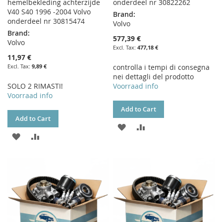
hemelbekleding achterzijde
onderdeel nr 30822262
V40 S40 1996 -2004 Volvo
Brand:
onderdeel nr 30815474
Volvo
Brand:
577,39 €
Volvo
477,18 €
11,97 €
9,89 €
controlla i tempi di consegna
nei dettagli del prodotto
SOLO 2 RIMASTI!
Voorraad info
Voorraad info
Add to Cart
Add to Cart
ADD
ADD
ADD
ADD
TO
TO
TO
TO
WISH
COMPARE
WISH
COMPARE
LIST
LIST