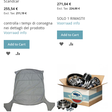
Scandcar
271,04 €
255,54 €
224,00 €
211,19 €
SOLO 1 RIMASTI!
controlla i tempi di consegna
Voorraad info
nei dettagli del prodotto
Voorraad info
Add to Cart
ADD
ADD
Add to Cart
TO
TO
ADD
ADD
WISH
COMPARE
TO
TO
LIST
WISH
COMPARE
LIST