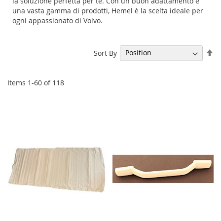
la soluzione perfetta per te. Con un buon adattamento e
una vasta gamma di prodotti, Hemel è la scelta ideale per
ogni appassionato di Volvo.
Se
Sort By
De
Di
Items
1
-
60
of
118