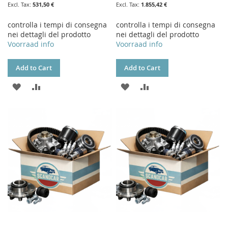
531,50 €
1.855,42 €
controlla i tempi di consegna
controlla i tempi di consegna
nei dettagli del prodotto
nei dettagli del prodotto
Voorraad info
Voorraad info
Add to Cart
Add to Cart
ADD
ADD
ADD
ADD
TO
TO
TO
TO
WISH
COMPARE
WISH
COMPARE
LIST
LIST