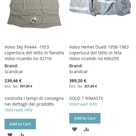
Volvo Sky PV444 -1953
Volvo Hemel Duett 1958-1963
copertura del tetto in flanella
copertura del tetto in tela
Volvo ricambi no 92710
Volvo ricambi no 690259
Brand:
Brand:
Scandcar
Scandcar
239,46 €
389,20 €
197,90 €
321,65 €
controlla i tempi di consegna
SOLO 1 RIMASTI!
nei dettagli del prodotto
Voorraad info
Voorraad info
Add to Cart
Add to Cart
ADD
ADD
ADD
ADD