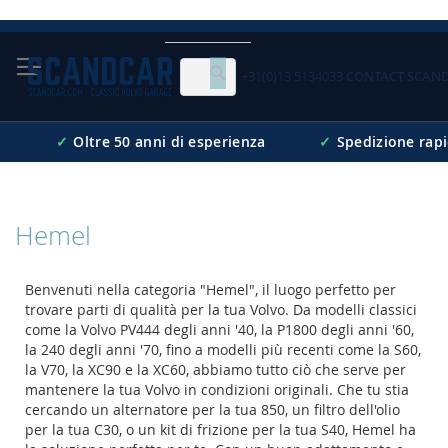
Skip
to
Content
+31(0)13 5134033
CONTACT SCAN
Cerca
✓
Oltre 50 anni di esperienza
✓
Spedizione rap
Hemel
Benvenuti nella categoria "Hemel", il luogo perfetto per
trovare parti di qualità per la tua Volvo. Da modelli classici
come la Volvo PV444 degli anni '40, la P1800 degli anni '60,
la 240 degli anni '70, fino a modelli più recenti come la S60,
la V70, la XC90 e la XC60, abbiamo tutto ciò che serve per
mantenere la tua Volvo in condizioni originali. Che tu stia
cercando un alternatore per la tua 850, un filtro dell'olio
per la tua C30, o un kit di frizione per la tua S40, Hemel ha