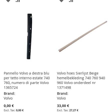
TO
TO
TO
TO
WISH
COMPARE
WISH
COMPARE
LIST
LIST
Pannello Volvo a destra blu
Volvo hoes Sierlijst Beige
per tetto interno estate 740
hemelbekleding 740 760 940
760, numero di parte Volvo
960 Volvo onderdeel nr
1365724
1371498
Brand:
Brand:
Volvo
Volvo
0,00 €
33,00 €
0,00 €
27,27 €