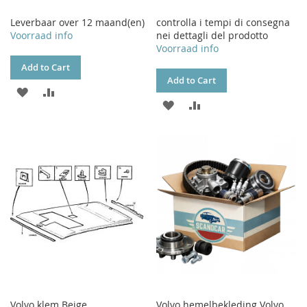
Leverbaar over 12 maand(en)
controlla i tempi di consegna
Voorraad info
nei dettagli del prodotto
Voorraad info
Add to Cart
Add to Cart
ADD
ADD
ADD
ADD
TO
TO
TO
TO
WISH
COMPARE
WISH
COMPARE
LIST
LIST
Volvo klem Beige
Volvo hemelbekleding Volvo