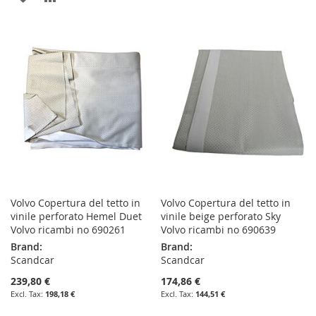
TO
TO
TO
TO
WISH
COMPARE
WISH
COMPARE
LIST
LIST
Volvo Copertura del tetto in
Volvo Copertura del tetto in
vinile perforato Hemel Duet
vinile beige perforato Sky
Volvo ricambi no 690261
Volvo ricambi no 690639
Brand:
Brand:
Scandcar
Scandcar
239,80 €
174,86 €
198,18 €
144,51 €