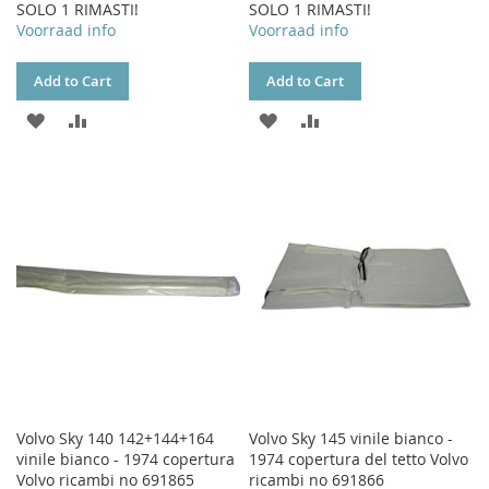
SOLO 1 RIMASTI!
SOLO 1 RIMASTI!
Voorraad info
Voorraad info
Add to Cart
Add to Cart
ADD
ADD
ADD
ADD
TO
TO
TO
TO
WISH
COMPARE
WISH
COMPARE
LIST
LIST
Volvo Sky 140 142+144+164
Volvo Sky 145 vinile bianco -
vinile bianco - 1974 copertura
1974 copertura del tetto Volvo
Volvo ricambi no 691865
ricambi no 691866