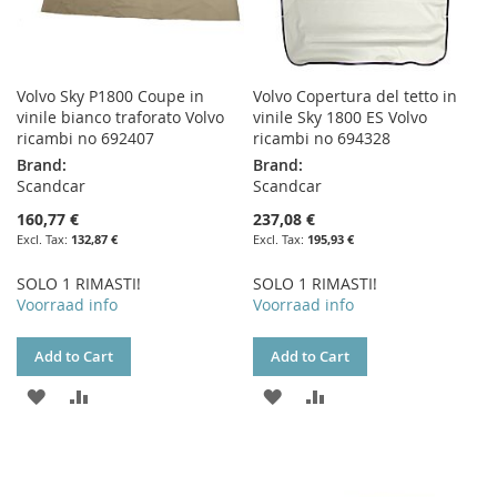
Volvo Sky P1800 Coupe in
Volvo Copertura del tetto in
vinile bianco traforato Volvo
vinile Sky 1800 ES Volvo
ricambi no 692407
ricambi no 694328
Brand:
Brand:
Scandcar
Scandcar
160,77 €
237,08 €
132,87 €
195,93 €
SOLO 1 RIMASTI!
SOLO 1 RIMASTI!
Voorraad info
Voorraad info
Add to Cart
Add to Cart
ADD
ADD
ADD
ADD
TO
TO
TO
TO
WISH
COMPARE
WISH
COMPARE