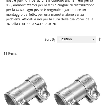
nostre parti di riparazione includono anche freni per la
850, ammortizzatori per la V70 e cinghie di distribuzione
per la XC60. Ogni pezzo è originale e garantisce un
montaggio perfetto, per una manutenzione senza
problemi. Affidati a noi per la cura della tua Volvo, dalla
940 alla C30, dalla S40 alla XC70.
Se
Sort By
De
Di
11
Items