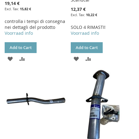
19,14 €
12,37 €
15,82 €
10,22 €
controlla i tempi di consegna
nei dettagli del prodotto
SOLO 4 RIMASTI!
Voorraad info
Voorraad info
Add to Cart
Add to Cart
ADD
ADD
ADD
ADD
TO
TO
TO
TO
WISH
COMPARE
WISH
COMPARE
LIST
LIST