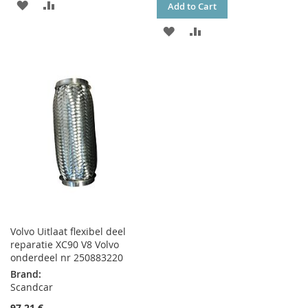
ADD
ADD
Add to Cart
TO
TO
ADD
ADD
WISH
COMPARE
TO
TO
LIST
WISH
COMPARE
LIST
Volvo Uitlaat flexibel deel
reparatie XC90 V8 Volvo
onderdeel nr 250883220
Brand:
Scandcar
97,21 €