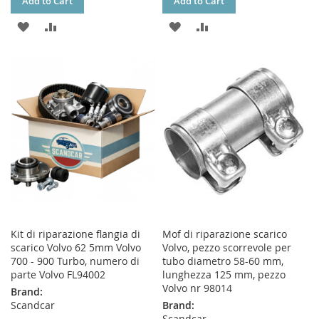
Add to Cart
Add to Cart
ADD
ADD
ADD
ADD
TO
TO
TO
TO
WISH
COMPARE
WISH
COMPARE
LIST
LIST
Kit di riparazione flangia di
Mof di riparazione scarico
scarico Volvo 62 5mm Volvo
Volvo, pezzo scorrevole per
700 - 900 Turbo, numero di
tubo diametro 58-60 mm,
parte Volvo FL94002
lunghezza 125 mm, pezzo
Volvo nr 98014
Brand:
Scandcar
Brand:
Scandcar