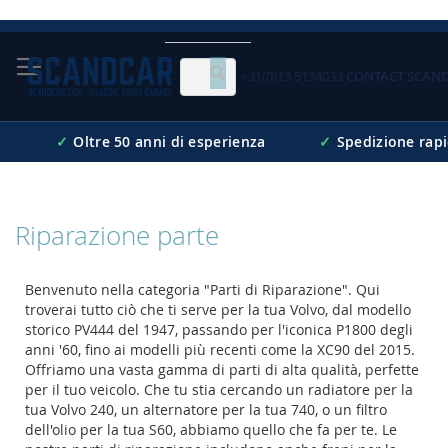
Skip
to
Content
+31(0)13 5134033
CONTACT SCAN
Cerca
✓
Oltre 50 anni di esperienza
✓
Spedizione rap
Riparazione parte
Benvenuto nella categoria "Parti di Riparazione". Qui
troverai tutto ciò che ti serve per la tua Volvo, dal modello
storico PV444 del 1947, passando per l'iconica P1800 degli
anni '60, fino ai modelli più recenti come la XC90 del 2015.
Offriamo una vasta gamma di parti di alta qualità, perfette
per il tuo veicolo. Che tu stia cercando un radiatore per la
tua Volvo 240, un alternatore per la tua 740, o un filtro
dell'olio per la tua S60, abbiamo quello che fa per te. Le