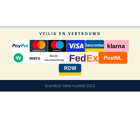
VEILIG EN VERTROUWD
Bancontact
klarna
Fed
Ex
Bank-
W
PostNL
wero
overboeking
RDW
Scandcar volvo ricambi 2023