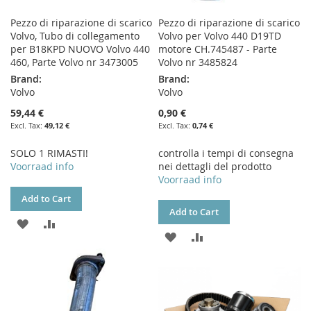
Pezzo di riparazione di scarico
Pezzo di riparazione di scarico
Volvo, Tubo di collegamento
Volvo per Volvo 440 D19TD
per B18KPD NUOVO Volvo 440
motore CH.745487 - Parte
460, Parte Volvo nr 3473005
Volvo nr 3485824
Brand:
Brand:
Volvo
Volvo
59,44 €
0,90 €
49,12 €
0,74 €
SOLO 1 RIMASTI!
controlla i tempi di consegna
Voorraad info
nei dettagli del prodotto
Voorraad info
Add to Cart
Add to Cart
ADD
ADD
ADD
ADD
TO
TO
TO
TO
WISH
COMPARE
WISH
COMPARE
LIST
LIST