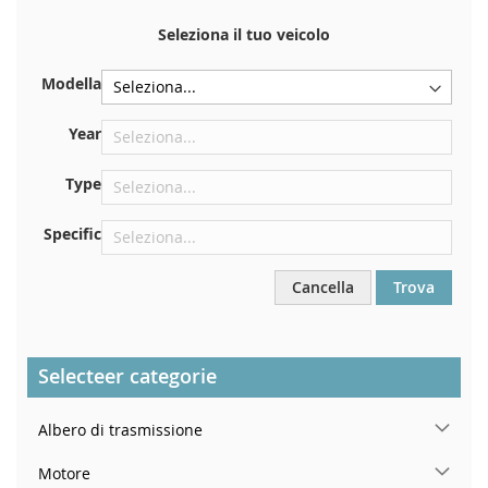
Il numero di telaio si trova sul retro del certificato di
immatricolazione. E anche in macchina
Seleziona il tuo veicolo
Sulla piastra inferiore del sedile anteriore destro
Modella
Centrare contro la paratia sotto il cofano
Proprio nel vano motore
Year
Vicino al parabrezza, sul cruscotto
Type
Nel montante della portiera posteriore destra
Specific
Cancella
Trova
Selecteer categorie
Albero di trasmissione
Motore