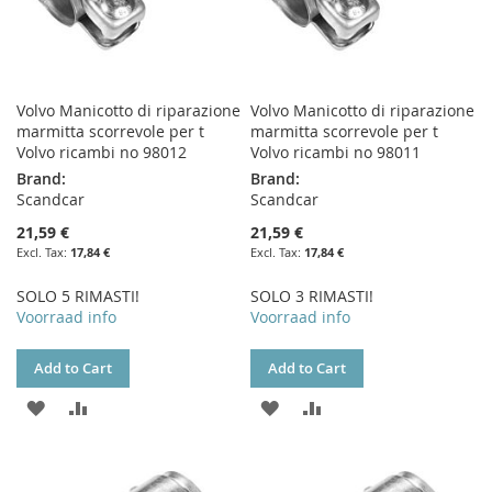
Volvo Manicotto di riparazione
Volvo Manicotto di riparazione
marmitta scorrevole per t
marmitta scorrevole per t
Volvo ricambi no 98012
Volvo ricambi no 98011
Brand:
Brand:
Scandcar
Scandcar
21,59 €
21,59 €
17,84 €
17,84 €
SOLO 5 RIMASTI!
SOLO 3 RIMASTI!
Voorraad info
Voorraad info
Add to Cart
Add to Cart
ADD
ADD
ADD
ADD
TO
TO
TO
TO
WISH
COMPARE
WISH
COMPARE