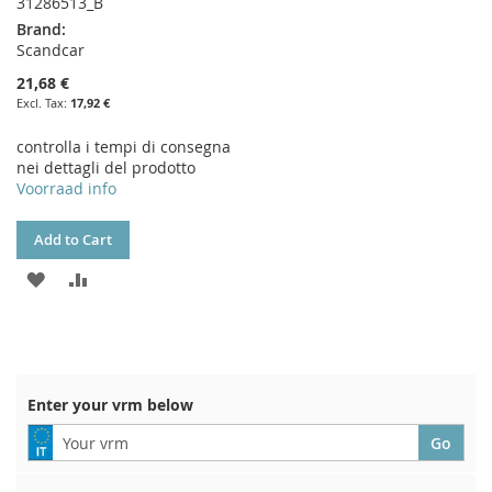
31286513_B
Brand:
Scandcar
21,68 €
17,92 €
controlla i tempi di consegna
nei dettagli del prodotto
Voorraad info
Add to Cart
ADD
ADD
TO
TO
WISH
COMPARE
LIST
Enter your vrm below