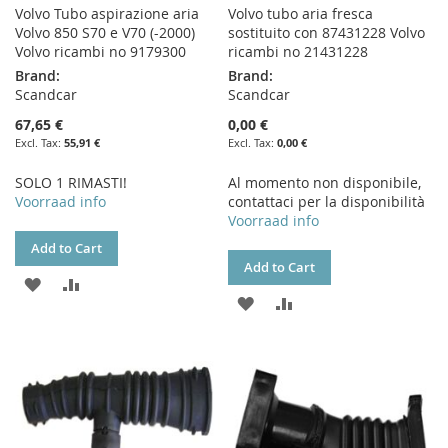
Volvo Tubo aspirazione aria
Volvo tubo aria fresca
Volvo 850 S70 e V70 (-2000)
sostituito con 87431228 Volvo
Volvo ricambi no 9179300
ricambi no 21431228
Brand:
Brand:
Scandcar
Scandcar
67,65 €
0,00 €
55,91 €
0,00 €
SOLO 1 RIMASTI!
Al momento non disponibile,
Voorraad info
contattaci per la disponibilità
Voorraad info
Add to Cart
Add to Cart
ADD
ADD
ADD
ADD
TO
TO
TO
TO
WISH
COMPARE
WISH
COMPARE
LIST
LIST