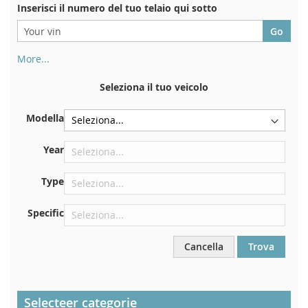
Inserisci il numero del tuo telaio qui sotto
More...
Il numero di telaio si trova sul retro del certificato di
immatricolazione. E anche in macchina
Seleziona il tuo veicolo
Sulla piastra inferiore del sedile anteriore destro
Modella
Centrare contro la paratia sotto il cofano
Proprio nel vano motore
Year
Vicino al parabrezza, sul cruscotto
Type
Nel montante della portiera posteriore destra
Specific
Cancella
Trova
Selecteer categorie