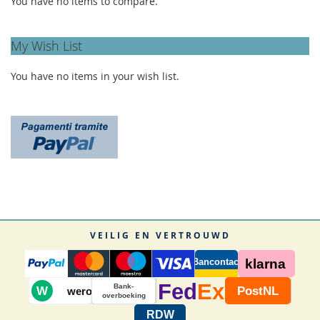
You have no items to compare.
My Wish List
You have no items in your wish list.
VEILIG EN VERTROUWD
Bancontact
klarna
Fed
Ex
Bank-
W
PostNL
wero
overboeking
RDW