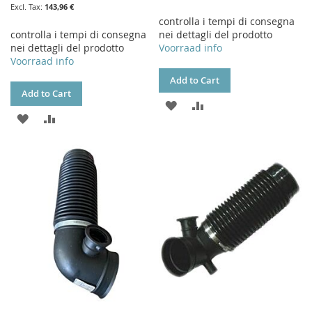
143,96 €
controlla i tempi di consegna
controlla i tempi di consegna
nei dettagli del prodotto
nei dettagli del prodotto
Voorraad info
Voorraad info
Add to Cart
Add to Cart
ADD
ADD
ADD
ADD
TO
TO
TO
TO
WISH
COMPARE
WISH
COMPARE
LIST
LIST