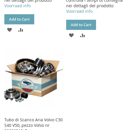
nei dettagli del prodotto
controlla i tempi di consegna
Voorraad info
nei dettagli del prodotto
Voorraad info
Add to Cart
Add to Cart
ADD
ADD
ADD
ADD
TO
TO
TO
TO
WISH
COMPARE
WISH
COMPARE
LIST
LIST
Tubo di Scarico Aria Volvo C30
S40 V50, pezzo Volvo nr