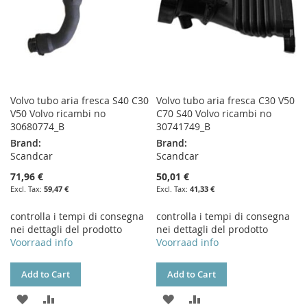
Volvo tubo aria fresca S40 C30
Volvo tubo aria fresca C30 V50
V50 Volvo ricambi no
C70 S40 Volvo ricambi no
30680774_B
30741749_B
Brand:
Brand:
Scandcar
Scandcar
71,96 €
50,01 €
59,47 €
41,33 €
controlla i tempi di consegna
controlla i tempi di consegna
nei dettagli del prodotto
nei dettagli del prodotto
Voorraad info
Voorraad info
Add to Cart
Add to Cart
ADD
ADD
ADD
ADD