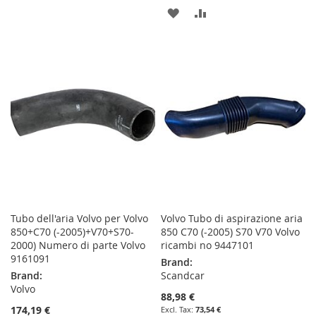
TO
TO
ADD
ADD
WISH
COMPARE
TO
TO
LIST
WISH
COMPARE
LIST
Tubo dell'aria Volvo per Volvo
Volvo Tubo di aspirazione aria
850+C70 (-2005)+V70+S70-
850 C70 (-2005) S70 V70 Volvo
2000) Numero di parte Volvo
ricambi no 9447101
9161091
Brand:
Brand:
Scandcar
Volvo
88,98 €
174,19 €
73,54 €