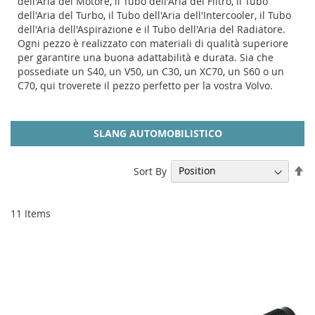
dell'Aria del Motore, il Tubo dell'Aria del Filtro, il Tubo
dell'Aria del Turbo, il Tubo dell'Aria dell'Intercooler, il Tubo
dell'Aria dell'Aspirazione e il Tubo dell'Aria del Radiatore.
Ogni pezzo è realizzato con materiali di qualità superiore
per garantire una buona adattabilità e durata. Sia che
possediate un S40, un V50, un C30, un XC70, un S60 o un
C70, qui troverete il pezzo perfetto per la vostra Volvo.
SLANG AUTOMOBILISTICO
Se
Sort By
De
Di
11
Items