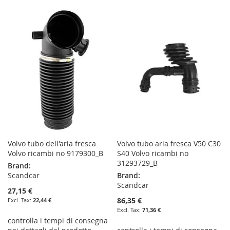
TO
TO
TO
TO
WISH
COMPARE
WISH
COMPARE
LIST
LIST
Volvo tubo dell'aria fresca
Volvo tubo aria fresca V50 C30
Volvo ricambi no 9179300_B
S40 Volvo ricambi no
31293729_B
Brand:
Scandcar
Brand:
Scandcar
27,15 €
86,35 €
22,44 €
71,36 €
controlla i tempi di consegna