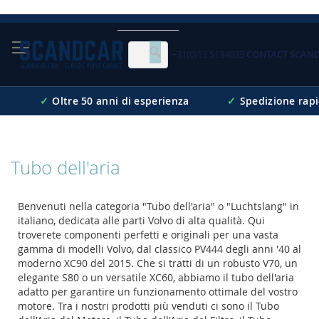
Skip
to
Content
+31(0)13 5134033
CONTACT SCAN
Cerca
✓
Oltre 50 anni di esperienza
✓
Spedizione rap
Tubo dell'aria
Benvenuti nella categoria "Tubo dell'aria" o "Luchtslang" in
italiano, dedicata alle parti Volvo di alta qualità. Qui
troverete componenti perfetti e originali per una vasta
gamma di modelli Volvo, dal classico PV444 degli anni '40 al
moderno XC90 del 2015. Che si tratti di un robusto V70, un
elegante S80 o un versatile XC60, abbiamo il tubo dell'aria
adatto per garantire un funzionamento ottimale del vostro
motore. Tra i nostri prodotti più venduti ci sono il Tubo