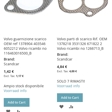
Volvo guarnizione scarico
Volvo parti di scarico Rif. OEM
OEM ref 1378904 403546
1378218 3531326 671822 2
6052212 Volvo ricambi no
Volvo ricambi no 1266713_B
116463016500_B
Brand:
Brand:
Scandcar
Scandcar
4,84 €
1,42 €
4,00 €
1,17 €
SOLO 7 RIMASTI!
Ampio stock disponibile
Voorraad info
Voorraad info
Add to Cart
Add to Cart
ADD
ADD
ADD
ADD