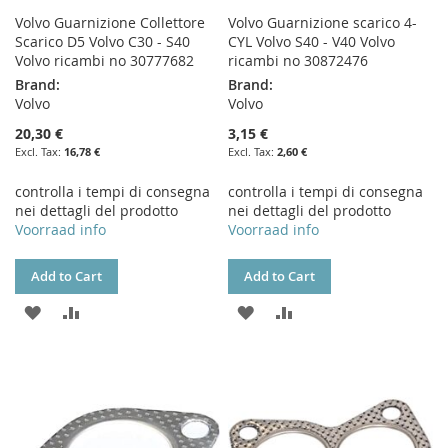
Volvo Guarnizione Collettore
Volvo Guarnizione scarico 4-
Scarico D5 Volvo C30 - S40
CYL Volvo S40 - V40 Volvo
Volvo ricambi no 30777682
ricambi no 30872476
Brand:
Brand:
Volvo
Volvo
20,30 €
3,15 €
16,78 €
2,60 €
controlla i tempi di consegna
controlla i tempi di consegna
nei dettagli del prodotto
nei dettagli del prodotto
Voorraad info
Voorraad info
Add to Cart
Add to Cart
ADD
ADD
ADD
ADD
TO
TO
TO
TO
WISH
COMPARE
WISH
COMPARE
LIST
LIST