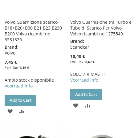
Volvo Guarnizione scarico
Volvo Guarnizione tra Turbo e
B18+B20+B30 B21 B23 B230
Tubo di Scarico Per Volvo
B200 Volvo ricambi no
Volvo ricambi no 1275549
3531326
Brand:
Brand:
Scandcar
Volvo
10,49 €
7,45 €
8,67 €
6,16 €
SOLO 7 RIMASTI!
Ampio stock disponibile
Voorraad info
Voorraad info
Add to Cart
Add to Cart
ADD
ADD
ADD
ADD
TO
TO
TO
TO
WISH
COMPARE
WISH
COMPARE
LIST