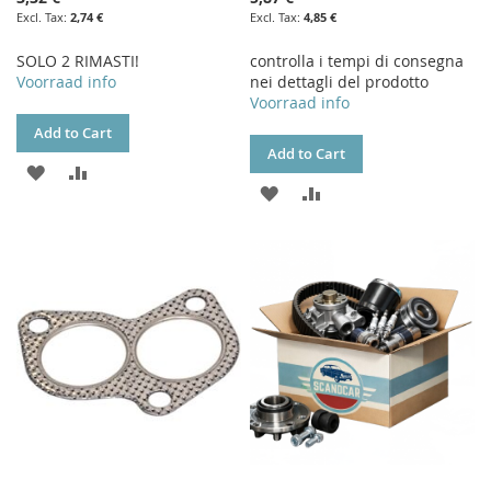
2,74 €
4,85 €
SOLO 2 RIMASTI!
controlla i tempi di consegna
Voorraad info
nei dettagli del prodotto
Voorraad info
Add to Cart
Add to Cart
ADD
ADD
ADD
ADD
TO
TO
TO
TO
WISH
COMPARE
WISH
COMPARE
LIST
LIST