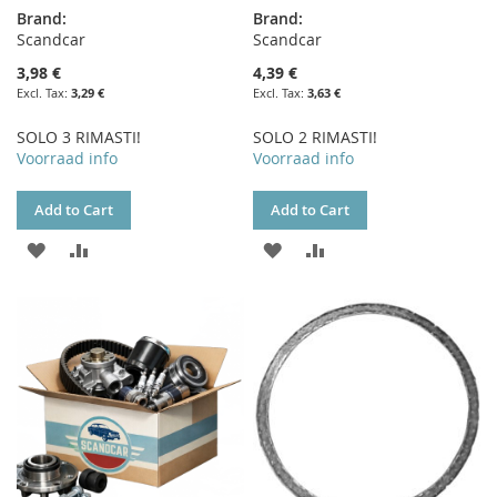
Brand:
Brand:
Scandcar
Scandcar
3,98 €
4,39 €
3,29 €
3,63 €
SOLO 3 RIMASTI!
SOLO 2 RIMASTI!
Voorraad info
Voorraad info
Add to Cart
Add to Cart
ADD
ADD
ADD
ADD
TO
TO
TO
TO
WISH
COMPARE
WISH
COMPARE
LIST
LIST