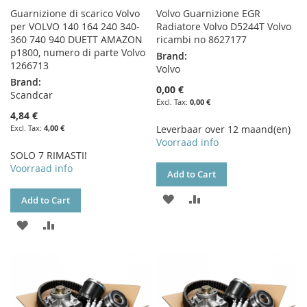
Guarnizione di scarico Volvo
Volvo Guarnizione EGR
per VOLVO 140 164 240 340-
Radiatore Volvo D5244T Volvo
360 740 940 DUETT AMAZON
ricambi no 8627177
p1800, numero di parte Volvo
Brand:
1266713
Volvo
Brand:
0,00 €
Scandcar
0,00 €
4,84 €
4,00 €
Leverbaar over 12 maand(en)
Voorraad info
SOLO 7 RIMASTI!
Voorraad info
Add to Cart
ADD
ADD
Add to Cart
TO
TO
ADD
ADD
WISH
COMPARE
TO
TO
LIST
WISH
COMPARE
LIST