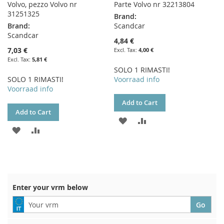
Volvo, pezzo Volvo nr
Parte Volvo nr 32213804
31251325
Brand:
Brand:
Scandcar
Scandcar
4,84 €
7,03 €
4,00 €
5,81 €
SOLO 1 RIMASTI!
SOLO 1 RIMASTI!
Voorraad info
Voorraad info
Add to Cart
Add to Cart
ADD
ADD
ADD
ADD
TO
TO
TO
TO
WISH
COMPARE
WISH
COMPARE
LIST
LIST
Enter your vrm below