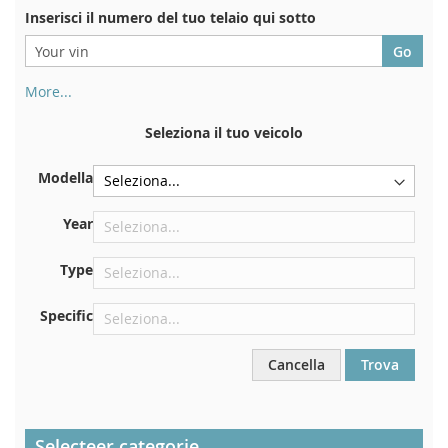
Inserisci il numero del tuo telaio qui sotto
More...
Il numero di telaio si trova sul retro del certificato di
immatricolazione. E anche in macchina
Seleziona il tuo veicolo
Sulla piastra inferiore del sedile anteriore destro
Modella
Centrare contro la paratia sotto il cofano
Proprio nel vano motore
Year
Vicino al parabrezza, sul cruscotto
Type
Nel montante della portiera posteriore destra
Specific
Cancella
Trova
Selecteer categorie