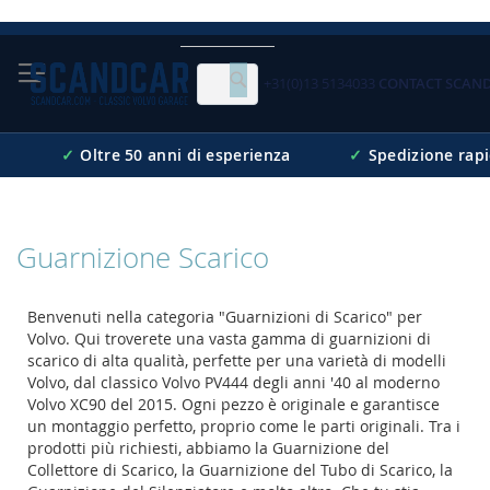
Skip
to
Content
+31(0)13 5134033
CONTACT SCAN
Cerca
✓
Oltre 50 anni di esperienza
✓
Spedizione rap
Guarnizione Scarico
Benvenuti nella categoria "Guarnizioni di Scarico" per
Volvo. Qui troverete una vasta gamma di guarnizioni di
scarico di alta qualità, perfette per una varietà di modelli
Volvo, dal classico Volvo PV444 degli anni '40 al moderno
Volvo XC90 del 2015. Ogni pezzo è originale e garantisce
un montaggio perfetto, proprio come le parti originali. Tra i
prodotti più richiesti, abbiamo la Guarnizione del
Collettore di Scarico, la Guarnizione del Tubo di Scarico, la