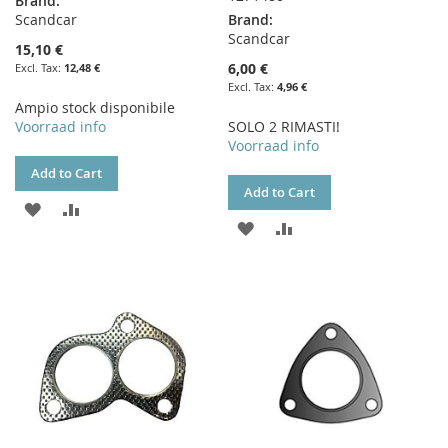
Brand:
Scandcar
Brand:
Scandcar
15,10 €
6,00 €
12,48 €
4,96 €
Ampio stock disponibile
Voorraad info
SOLO 2 RIMASTI!
Voorraad info
Add to Cart
Add to Cart
ADD
ADD
ADD
ADD
TO
TO
TO
TO
WISH
COMPARE
WISH
COMPARE
LIST
LIST