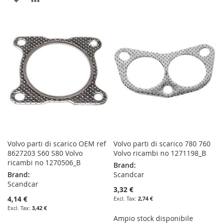
TO
TO
TO
TO
WISH
COMPARE
WISH
COMPARE
LIST
LIST
Volvo parti di scarico OEM ref
Volvo parti di scarico 780 760
8627203 S60 S80 Volvo
Volvo ricambi no 1271198_B
ricambi no 1270506_B
Brand:
Brand:
Scandcar
Scandcar
3,32 €
4,14 €
2,74 €
3,42 €
Ampio stock disponibile