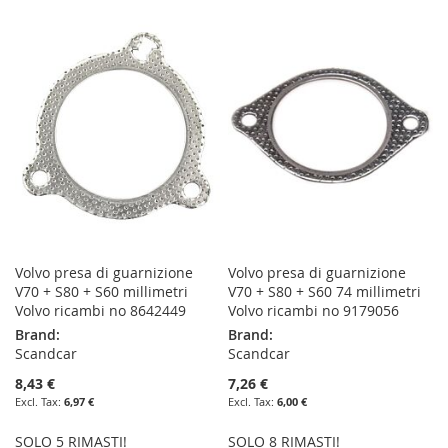
TO
TO
WISH
COMPARE
WISH
COMPARE
LIST
LIST
Volvo presa di guarnizione
Volvo presa di guarnizione
V70 + S80 + S60 millimetri
V70 + S80 + S60 74 millimetri
Volvo ricambi no 8642449
Volvo ricambi no 9179056
Brand:
Brand:
Scandcar
Scandcar
8,43 €
7,26 €
6,97 €
6,00 €
SOLO 5 RIMASTI!
SOLO 8 RIMASTI!