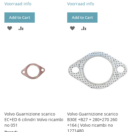
Voorraad info
Voorraad info
Add to Cart
Add to Cart
ADD
ADD
ADD
ADD
TO
TO
TO
TO
WISH
COMPARE
WISH
COMPARE
LIST
LIST
Volvo Guarnizione scarico
Volvo Guarnizione scarico
EC+ED 6 cilindri Volvo ricambi
B30E +B27 + 280+270 260
no 051
+164 ( Volvo ricambi no
1271480