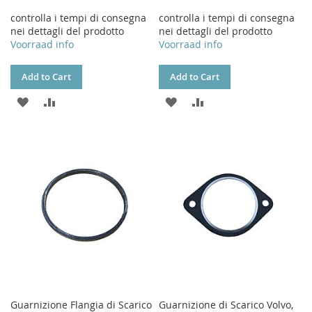
controlla i tempi di consegna
controlla i tempi di consegna
nei dettagli del prodotto
nei dettagli del prodotto
Voorraad info
Voorraad info
Add to Cart
Add to Cart
ADD
ADD
ADD
ADD
TO
TO
TO
TO
WISH
COMPARE
WISH
COMPARE
LIST
LIST
Guarnizione Flangia di Scarico
Guarnizione di Scarico Volvo,