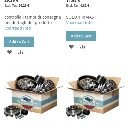
29,39 €
11,88 €
24,29 €
9,82 €
controlla i tempi di consegna
SOLO 1 RIMASTI!
nei dettagli del prodotto
Voorraad info
Voorraad info
Add to Cart
Add to Cart
ADD
ADD
ADD
ADD
TO
TO
TO
TO
WISH
COMPARE
WISH
COMPARE
LIST
LIST