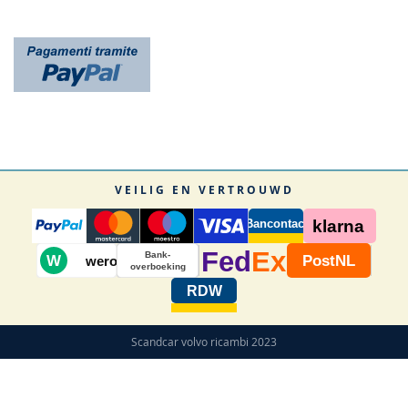
VEILIG EN VERTROUWD
Bancontact
klarna
Fed
Ex
Bank-
W
PostNL
wero
overboeking
RDW
Scandcar volvo ricambi 2023