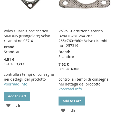
Volvo Guarnizione scarico
Volvo Guarnizione scarico
SIMONS (triangolare) Volvo
B28A+B28E 264 262
ricambi no 037-4
265+760+960+ Volvo ricambi
no 1257319
Brand:
Scandcar
Brand:
Scandcar
4,51 €
7,62 €
3,73 €
6,30 €
controlla i tempi di consegna
nei dettagli del prodotto
controlla i tempi di consegna
Voorraad info
nei dettagli del prodotto
Voorraad info
Add to Cart
Add to Cart
ADD
ADD
ADD
ADD
TO
TO