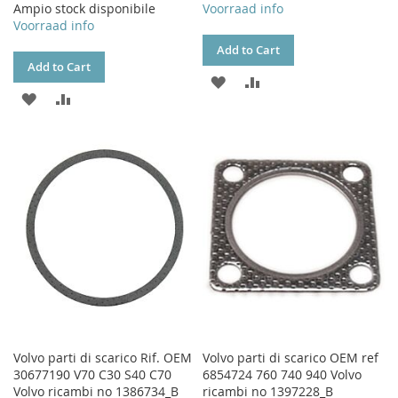
Ampio stock disponibile
Voorraad info
Voorraad info
Add to Cart
Add to Cart
ADD
ADD
ADD
ADD
TO
TO
TO
TO
WISH
COMPARE
WISH
COMPARE
LIST
LIST
Volvo parti di scarico Rif. OEM
Volvo parti di scarico OEM ref
30677190 V70 C30 S40 C70
6854724 760 740 940 Volvo
Volvo ricambi no 1386734_B
ricambi no 1397228_B