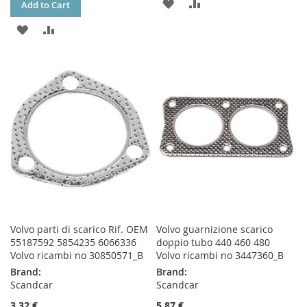
ADD
ADD
Add to Cart
TO
TO
ADD
ADD
WISH
COMPARE
TO
TO
LIST
WISH
COMPARE
LIST
Volvo parti di scarico Rif. OEM
Volvo guarnizione scarico
55187592 5854235 6066336
doppio tubo 440 460 480
Volvo ricambi no 30850571_B
Volvo ricambi no 3447360_B
Brand:
Brand:
Scandcar
Scandcar
3,32 €
5,87 €