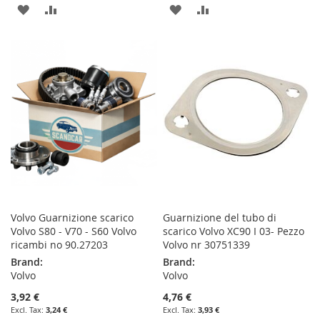
ADD
ADD
ADD
ADD
TO
TO
TO
TO
WISH
COMPARE
WISH
COMPARE
LIST
LIST
Volvo Guarnizione scarico
Guarnizione del tubo di
Volvo S80 - V70 - S60 Volvo
scarico Volvo XC90 I 03- Pezzo
ricambi no 90.27203
Volvo nr 30751339
Brand:
Brand:
Volvo
Volvo
3,92 €
4,76 €
3,24 €
3,93 €