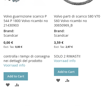
Volvo guarnizione scarico P
Volvo parti di scarico S80 V70
544 P 1800 Volvo ricambi no
S60 Volvo ricambi no
21430903
30650969_B
Brand:
Brand:
Scandcar
Scandcar
0,00 €
3,59 €
0,00 €
2,97 €
controlla i tempi di consegna
SOLO 2 RIMASTI!
nei dettagli del prodotto
Voorraad info
Voorraad info
Add to Cart
Add to Cart
ADD
ADD
ADD
ADD
TO
TO
TO
TO
WISH
COMPARE
WISH
COMPARE
LIST