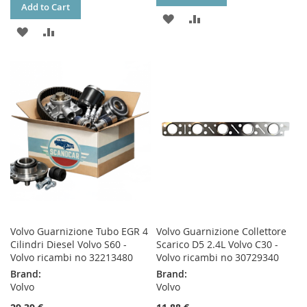
Add to Cart
ADD
ADD
ADD
ADD
TO
TO
TO
TO
WISH
COMPARE
WISH
COMPARE
LIST
LIST
Volvo Guarnizione Tubo EGR 4
Volvo Guarnizione Collettore
Cilindri Diesel Volvo S60 -
Scarico D5 2.4L Volvo C30 -
Volvo ricambi no 32213480
Volvo ricambi no 30729340
Brand:
Brand:
Volvo
Volvo