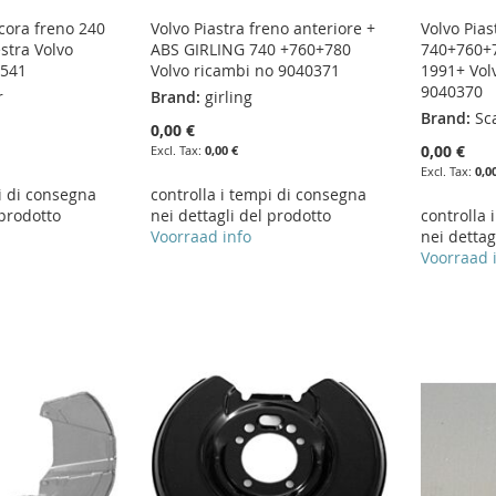
ncora freno 240
Volvo Piastra freno anteriore +
Volvo Pias
stra Volvo
ABS GIRLING 740 +760+780
740+760+
0541
Volvo ricambi no 9040371
1991+ Vol
9040370
r
Brand:
girling
Brand:
Sc
0,00 €
0,00 €
0,00 €
0,0
i di consegna
controlla i tempi di consegna
 prodotto
nei dettagli del prodotto
controlla 
Voorraad info
nei dettag
Voorraad 