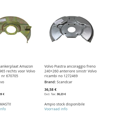
mankerplaat Amazon
Volvo Piastra ancoraggio freno
965 rechts voor Volvo
240+260 anteriore sinistr Volvo
 nr 670705
ricambi no 1272469
lvo
Brand:
Scandcar
36,58 €
28 €
30,23 €
MASTI!
Ampio stock disponibile
info
Voorraad info