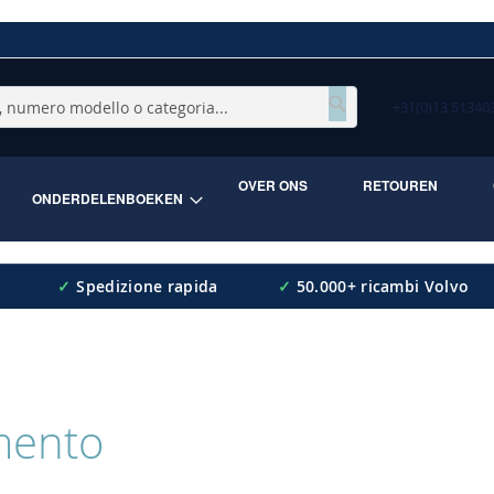
+31(0)13 5134
Cerca
OVER ONS
RETOUREN
ONDERDELENBOEKEN
✓
Spedizione rapida
✓
50.000+ ricambi Volvo
mento