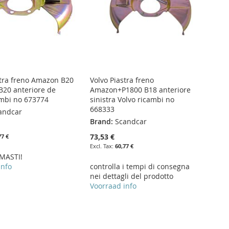
stra freno Amazon B20
Volvo Piastra freno
B20 anteriore de
Amazon+P1800 B18 anteriore
ambi no 673774
sinistra Volvo ricambi no
668333
andcar
Brand:
Scandcar
73,53 €
77 €
60,77 €
MASTI!
info
controlla i tempi di consegna
nei dettagli del prodotto
Voorraad info