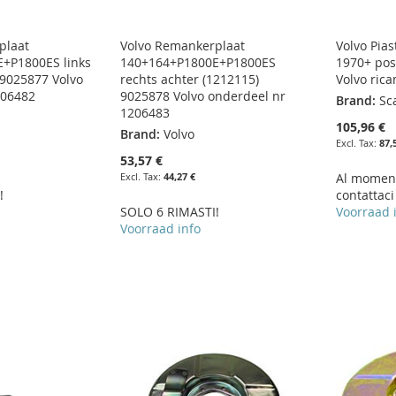
plaat
Volvo Remankerplaat
Volvo Pia
+P1800ES links
140+164+P1800E+P1800ES
1970+ post
)9025877 Volvo
rechts achter (1212115)
Volvo ric
206482
9025878 Volvo onderdeel nr
Brand:
Sc
1206483
105,96 €
Brand:
Volvo
87,
53,57 €
44,27 €
Al moment
!
contattaci
SOLO 6 RIMASTI!
Voorraad 
Voorraad info