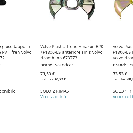
e gioco tappo in
Volvo Piastra freno Amazon B20
Volvo Pia
PV + fren Volvo
+P1800/ES anteriore sinis Volvo
P1800/ES 
672
ricambi no 673773
Volvo ric
r
Brand:
Scandcar
Brand:
Sc
73,53 €
73,53 €
60,77 €
60,
ponibile
SOLO 2 RIMASTI!
SOLO 1 RI
Voorraad info
Voorraad 