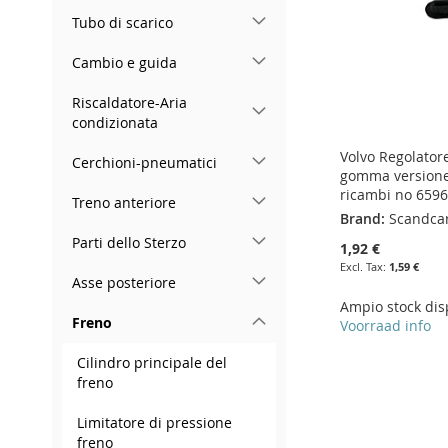
Tubo di scarico
Cambio e guida
Riscaldatore-Aria
condizionata
Volvo Regolator
Cerchioni-pneumatici
gomma versione 
ricambi no 659
Treno anteriore
Brand:
Scandca
Parti dello Sterzo
1,92 €
1,59 €
Asse posteriore
Ampio stock dis
Freno
Voorraad info
Add to Cart
Add to Cart
Add to Cart
Cilindro principale del
freno
ADD
ADD
ADD
Add to Cart
Limitatore di pressione
TO
ADD
TO
ADD
TO
ADD
ADD
freno