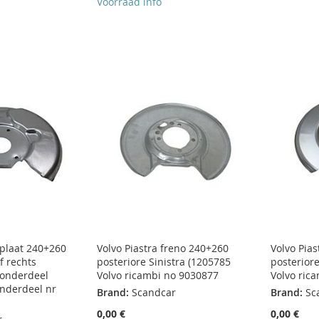
Voorraad info
plaat 240+260
Volvo Piastra freno 240+260
Volvo Pia
of rechts
posteriore Sinistra (1205785
posterior
 onderdeel
Volvo ricambi no 9030877
Volvo ric
onderdeel nr
Brand:
Scandcar
Brand:
Sc
0,00 €
0,00 €