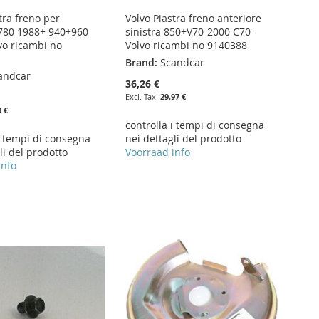
tra freno per
Volvo Piastra freno anteriore
780 1988+ 940+960
sinistra 850+V70-2000 C70-
vo ricambi no
Volvo ricambi no 9140388
Brand:
Scandcar
andcar
36,26 €
29,97 €
0 €
controlla i tempi di consegna
i tempi di consegna
nei dettagli del prodotto
li del prodotto
Voorraad info
info