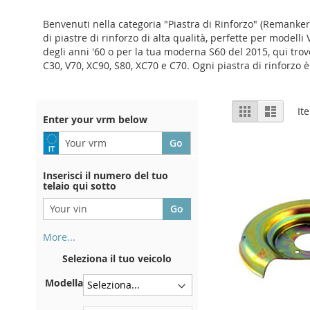
Benvenuti nella categoria "Piastra di Rinforzo" (Remanke
di piastre di rinforzo di alta qualità, perfette per modelli
degli anni '60 o per la tua moderna S60 del 2015, qui trover
C30, V70, XC90, S80, XC70 e C70. Ogni piastra di rinforzo
View
Grid
List
It
Enter your vrm below
as
Inserisci il numero del tuo
telaio qui sotto
More...
Il numero di telaio si trova sul
Seleziona il tuo veicolo
retro del certificato di
immatricolazione. E anche in
Modella
macchina