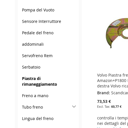
WISH
TO
WISH
TO
WISH
TO
TO
ADD
Pompa del Vuoto
LIST
COMPARE
LIST
COMPARE
LIST
COMPARE
WISH
TO
Sensore Interruttore
LIST
COMPARE
Pedale del freno
addominali
Servofreno Rem
Serbatoio
Volvo Piastra fr
Piastra di
Amazon+P1800 B
rimaneggiamento
destra Volvo ri
Brand:
Scandca
Freno a mano
73,53 €
60,77 €
Tubo freno
controlla i temp
Lingua del freno
nei dettagli del