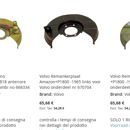
eno
Volvo Remankerplaat
Volvo Re
18 anteriore
Amazon+P1800 -1965 links voor
+P1800 -1
cambi no 668334
Volvo onderdeel nr 670704
onderdeel
r
Brand:
Volvo
Brand:
Vo
65,68 €
65,68 €
54,28 €
54,
i di consegna
controlla i tempi di consegna
SOLO 1 RI
 prodotto
nei dettagli del prodotto
Voorraad 