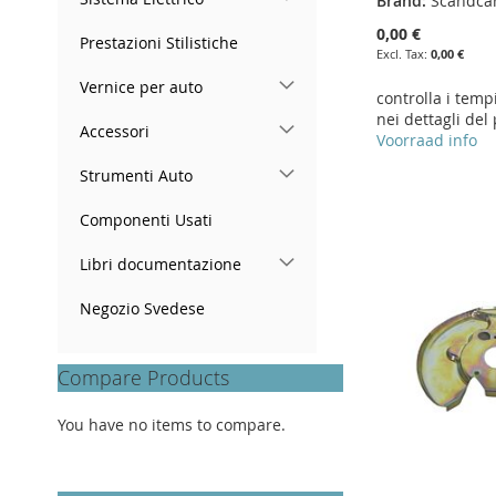
Brand:
Scandca
0,00 €
Prestazioni Stilistiche
0,00 €
Vernice per auto
controlla i temp
nei dettagli del
Accessori
Add to Cart
Add to Cart
Add to Cart
Voorraad info
Strumenti Auto
ADD
ADD
ADD
Add to Cart
TO
ADD
TO
ADD
TO
ADD
ADD
Componenti Usati
WISH
TO
WISH
TO
WISH
TO
TO
ADD
Libri documentazione
LIST
COMPARE
LIST
COMPARE
LIST
COMPARE
WISH
TO
Negozio Svedese
LIST
COMPARE
Compare Products
You have no items to compare.