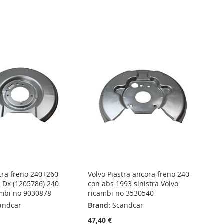
stra freno 240+260
Volvo Piastra ancora freno 240
e Dx (1205786) 240
con abs 1993 sinistra Volvo
ambi no 9030878
ricambi no 3530540
andcar
Brand:
Scandcar
47,40 €