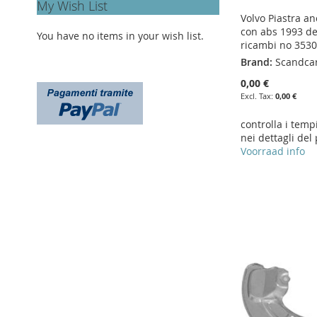
My Wish List
Volvo Piastra a
con abs 1993 de
You have no items in your wish list.
ricambi no 353
Brand:
Scandca
0,00 €
0,00 €
controlla i temp
nei dettagli del
Voorraad info
Add to Cart
Add to Cart
Add to Cart
Add to Cart
ADD
ADD
ADD
ADD
TO
ADD
TO
ADD
TO
ADD
TO
ADD
WISH
TO
WISH
TO
WISH
TO
WISH
TO
LIST
COMPARE
LIST
COMPARE
LIST
COMPARE
LIST
COMPARE