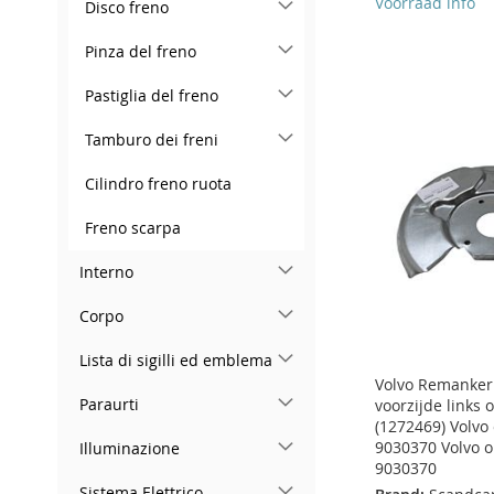
Voorraad info
Disco freno
Add to Cart
Add to Cart
Add to Cart
Add to Cart
Pinza del freno
ADD
ADD
ADD
ADD
Pastiglia del freno
TO
ADD
TO
ADD
TO
ADD
TO
ADD
WISH
TO
WISH
TO
Tamburo dei freni
WISH
TO
WISH
TO
LIST
COMPARE
LIST
COMPARE
Cilindro freno ruota
LIST
COMPARE
LIST
COMPARE
Freno scarpa
Interno
Corpo
Lista di sigilli ed emblema
Volvo Remanker
Paraurti
voorzijde links 
(1272469) Volvo
9030370 Volvo 
Illuminazione
9030370
Sistema Elettrico