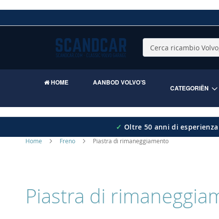
Skip
to
Content
Cerca
HOME
AANBOD VOLVO’S
CATEGORIËN
✓
Oltre 50 anni di esperienza
Home
Freno
Piastra di rimaneggiamento
Piastra di rimaneggia