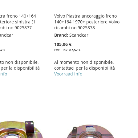
stra freno 140+164
Volvo Piastra ancoraggio freno
eriore sinistra (1
140+164 1970+ posteriore Volvo
ambi no 9025877
ricambi no 9025878
andcar
Brand:
Scandcar
105,96 €
57 €
87,57 €
o non disponibile,
Al momento non disponibile,
 per la disponibilità
contattaci per la disponibilità
info
Voorraad info