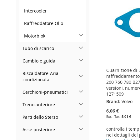
WISH
TO
WISH
TO
WISH
TO
LIST
COMPARE
Intercooler
LIST
COMPARE
LIST
COMPARE
LIST
COMPARE
Raffreddatore Olio
Motorblok
Tubo di scarico
Cambio e guida
Guarnizione di 
Riscaldatore-Aria
raffreddamento 
condizionata
260 760 780 B27
versioni, numer
Cerchioni-pneumatici
1271509
Brand:
Volvo
Treno anteriore
6,06 €
5,01 €
Parti dello Sterzo
controlla i temp
Asse posteriore
Add to Cart
Add to Cart
nei dettagli del