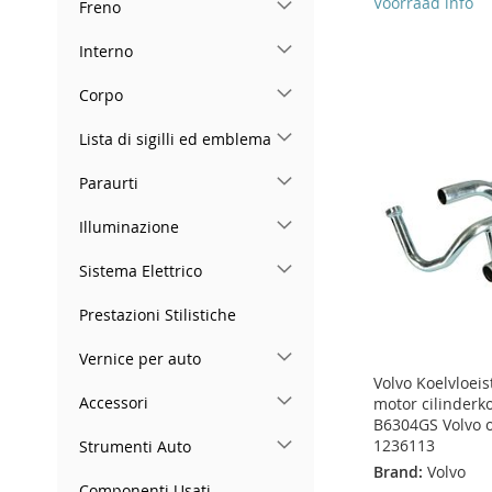
Voorraad info
Freno
ADD
ADD
Add to Cart
Add to Cart
Interno
TO
ADD
TO
ADD
ADD
ADD
WISH
TO
WISH
TO
Corpo
TO
ADD
TO
ADD
LIST
COMPARE
LIST
COMPARE
WISH
TO
Lista di sigilli ed emblema
WISH
TO
LIST
COMPARE
Paraurti
LIST
COMPARE
Illuminazione
Sistema Elettrico
Prestazioni Stilistiche
Vernice per auto
Volvo Koelvloeis
Accessori
motor cilinderk
B6304GS Volvo 
1236113
Strumenti Auto
Brand:
Volvo
Componenti Usati