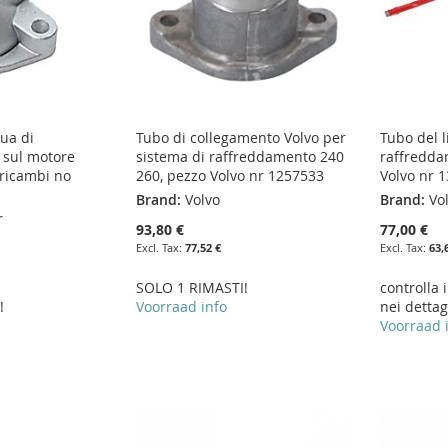
qua di
Tubo di collegamento Volvo per
Tubo del l
 sul motore
sistema di raffreddamento 240
raffredda
ricambi no
260, pezzo Volvo nr 1257533
Volvo nr 
Brand:
Volvo
Brand:
Vo
r
93,80 €
77,00 €
77,52 €
63,
SOLO 1 RIMASTI!
controlla 
!
Voorraad info
nei dettag
Voorraad 