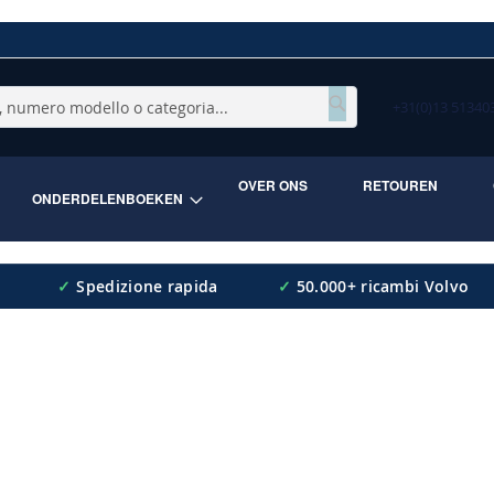
+31(0)13 5134
Cerca
OVER ONS
RETOUREN
ONDERDELENBOEKEN
✓
Spedizione rapida
✓
50.000+ ricambi Volvo