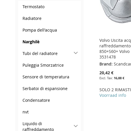
Termostato
Radiatore
Pompa dell'acqua
Volvo Uscita ac
Narghilè
raffreddamento
850+S60+ Volvo 
Tubi del radiatore
3531478
Brand:
Scandca
Puleggia Smorzatrice
20,42 €
Sensore di temperatura
16,88 €
Serbatoi di espansione
SOLO 2 RIMASTI
Voorraad info
Condensatore
Add to Cart
Add to Cart
Add to Cart
Add to Cart
ADD
nvt
ADD
ADD
ADD
TO
ADD
Liquido di
TO
ADD
TO
ADD
TO
ADD
raffreddamento
WISH
TO