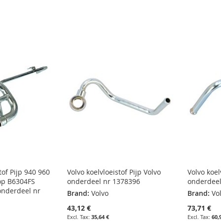
tof Pijp 940 960
Volvo koelvloeistof Pijp Volvo
Volvo koel
op B6304FS
onderdeel nr 1378396
onderdeel
onderdeel nr
Brand:
Volvo
Brand:
Vo
43,12 €
73,71 €
35,64 €
60,