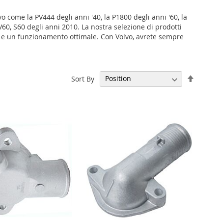
o come la PV444 degli anni '40, la P1800 degli anni '60, la
, V60, S60 degli anni 2010. La nostra selezione di prodotti
etta e un funzionamento ottimale. Con Volvo, avrete sempre
Set
Sort By
Descen
Directi