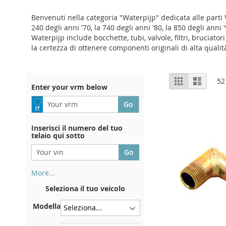
Benvenuti nella categoria "Waterpijp" dedicata alle parti 
240 degli anni '70, la 740 degli anni '80, la 850 degli anni
Waterpijp include bocchette, tubi, valvole, filtri, bruciat
la certezza di ottenere componenti originali di alta qualità
View
Grid
List
52
Enter your vrm below
as
Inserisci il numero del tuo
telaio qui sotto
More...
Il numero di telaio si trova sul
Seleziona il tuo veicolo
retro del certificato di
immatricolazione. E anche in
Modella
macchina