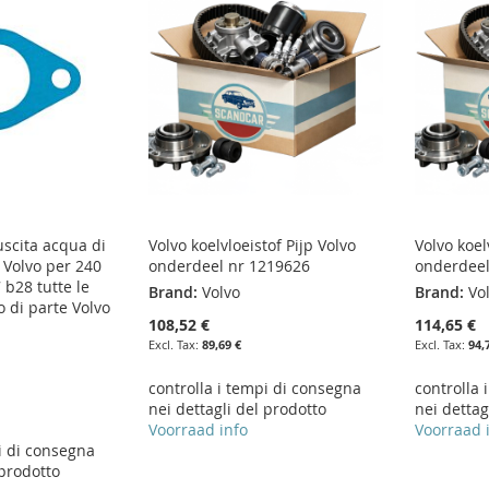
uscita acqua di
Volvo koelvloeistof Pijp Volvo
Volvo koel
Volvo per 240
onderdeel nr 1219626
onderdeel
 b28 tutte le
Brand:
Volvo
Brand:
Vo
o di parte Volvo
108,52 €
114,65 €
89,69 €
94,
controlla i tempi di consegna
controlla 
nei dettagli del prodotto
nei dettag
Voorraad info
Voorraad 
i di consegna
 prodotto