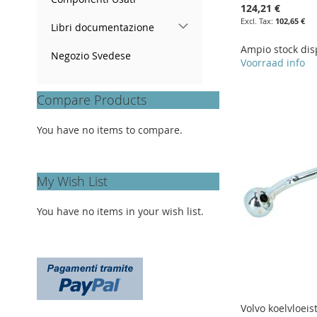
124,21 €
102,65 €
Libri documentazione
Ampio stock dis
Negozio Svedese
Voorraad info
Add to Cart
Add to Cart
Add to Cart
Add to Cart
Compare Products
ADD
ADD
ADD
ADD
TO
ADD
TO
ADD
TO
ADD
You have no items to compare.
TO
ADD
WISH
TO
WISH
TO
WISH
TO
WISH
TO
LIST
COMPARE
LIST
COMPARE
LIST
COMPARE
My Wish List
LIST
COMPARE
You have no items in your wish list.
Volvo koelvloeist