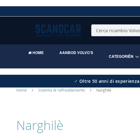
Skip
to
Content
Cerca
HOME
AANBOD VOLVO’S
CATEGORIËN
✓
Oltre 50 anni di esperienza
Home
Sistema di raffreddamento
Narghilè
Narghilè