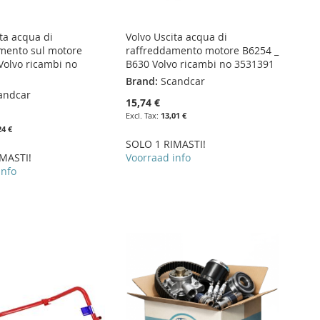
ta acqua di
Volvo Uscita acqua di
mento sul motore
raffreddamento motore B6254 _
Volvo ricambi no
B630 Volvo ricambi no 3531391
Brand:
Scandcar
andcar
15,74 €
13,01 €
24 €
SOLO 1 RIMASTI!
MASTI!
Voorraad info
info