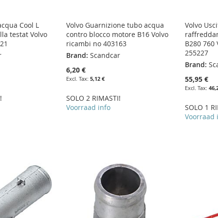
acqua Cool L
Volvo Guarnizione tubo acqua
Volvo Usci
lla testat Volvo
contro blocco motore B16 Volvo
raffredda
421
ricambi no 403163
B280 760 
255227
r
Brand:
Scandcar
Brand:
Sc
6,20 €
55,95 €
5,12 €
46,
!
SOLO 2 RIMASTI!
Voorraad info
SOLO 1 RI
Voorraad 