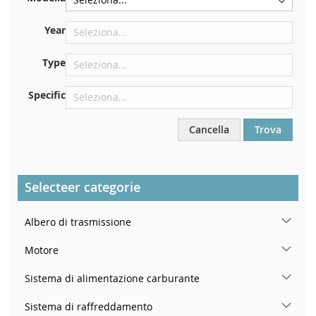
Centrare contro la paratia sotto il cofano
Proprio nel vano motore
Year
Vicino al parabrezza, sul cruscotto
Type
Nel montante della portiera posteriore destra
Specific
Cancella
Trova
Selecteer categorie
Albero di trasmissione
Motore
Sistema di alimentazione carburante
Sistema di raffreddamento