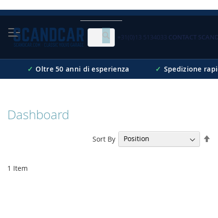
Skip
to
Content
+31(0)13 5134033
CONTACT SCAN
Cerca
✓
Oltre 50 anni di esperienza
✓
Spedizione rap
Dashboard
Se
Sort By
De
Di
1
Item