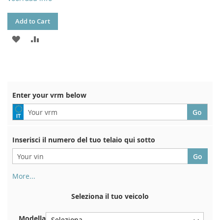
Add to Cart
ADD
ADD
TO
TO
WISH
COMPARE
LIST
Enter your vrm below
Inserisci il numero del tuo telaio qui sotto
More...
Il numero di telaio si trova sul retro del certificato di
immatricolazione. E anche in macchina
Seleziona il tuo veicolo
Sulla piastra inferiore del sedile anteriore destro
Modella