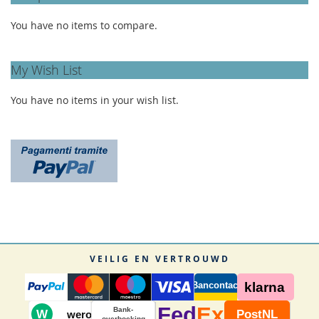
You have no items to compare.
My Wish List
You have no items in your wish list.
VEILIG EN VERTROUWD
Bancontact
klarna
Fed
Ex
Bank-
W
PostNL
wero
overboeking