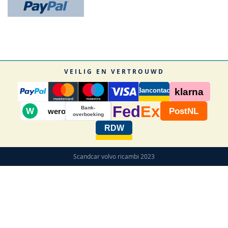
VEILIG EN VERTROUWD
Bancontact
klarna
Fed
Ex
Bank-
W
PostNL
wero
overboeking
RDW
Scandcar volvo ricambi 2023