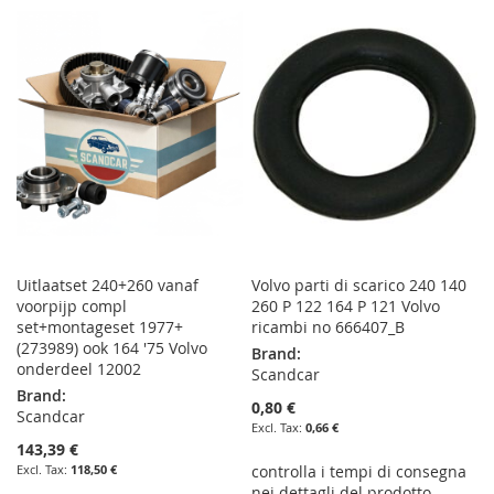
TO
TO
TO
TO
WISH
COMPARE
WISH
COMPARE
LIST
LIST
Uitlaatset 240+260 vanaf
Volvo parti di scarico 240 140
voorpijp compl
260 P 122 164 P 121 Volvo
set+montageset 1977+
ricambi no 666407_B
(273989) ook 164 '75 Volvo
Brand:
onderdeel 12002
Scandcar
Brand:
0,80 €
Scandcar
0,66 €
143,39 €
118,50 €
controlla i tempi di consegna
nei dettagli del prodotto