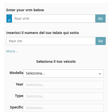
Di
Enter your vrm below
Inserisci il numero del tuo telaio qui sotto
More...
Il numero di telaio si trova sul retro del certificato di
immatricolazione. E anche in macchina
Seleziona il tuo veicolo
Sulla piastra inferiore del sedile anteriore destro
Modella
Centrare contro la paratia sotto il cofano
Proprio nel vano motore
Year
Vicino al parabrezza, sul cruscotto
Type
Nel montante della portiera posteriore destra
Specific