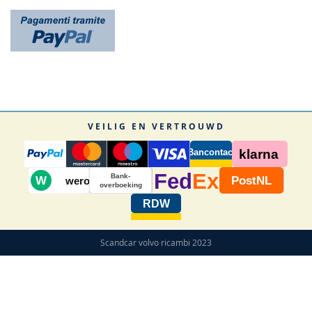
VEILIG EN VERTROUWD
Bancontact
klarna
Fed
Ex
Bank-
W
PostNL
wero
overboeking
RDW
Scandcar volvo ricambi 2023