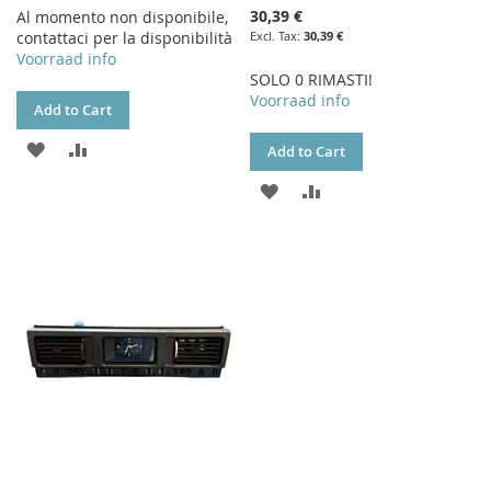
30,39 €
Al momento non disponibile,
contattaci per la disponibilità
30,39 €
Voorraad info
SOLO 0 RIMASTI!
Voorraad info
Add to Cart
ADD
ADD
Add to Cart
TO
TO
ADD
ADD
WISH
COMPARE
TO
TO
LIST
WISH
COMPARE
LIST