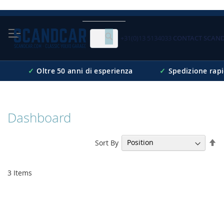
Skip
to
Content
+31(0)13 5134033
CONTACT SCAN
Cerca
✓
Oltre 50 anni di esperienza
✓
Spedizione rap
Dashboard
Se
Sort By
De
Di
3
Items