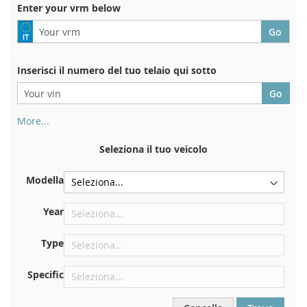
LIST
Enter your vrm below
Inserisci il numero del tuo telaio qui sotto
More...
Il numero di telaio si trova sul retro del certificato di
immatricolazione. E anche in macchina
Seleziona il tuo veicolo
Sulla piastra inferiore del sedile anteriore destro
Modella
Centrare contro la paratia sotto il cofano
Proprio nel vano motore
Year
Vicino al parabrezza, sul cruscotto
Type
Nel montante della portiera posteriore destra
Specific