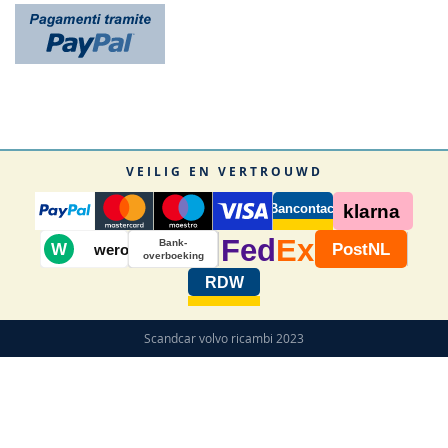
VEILIG EN VERTROUWD
Bancontact
klarna
Fed
Ex
Bank-
W
PostNL
wero
overboeking
RDW
Scandcar volvo ricambi 2023