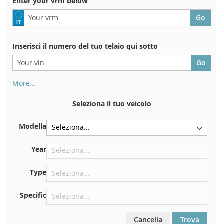
Enter your vrm below
Inserisci il numero del tuo telaio qui sotto
More...
Il numero di telaio si trova sul retro del certificato di
immatricolazione. E anche in macchina
Seleziona il tuo veicolo
Sulla piastra inferiore del sedile anteriore destro
Modella
Centrare contro la paratia sotto il cofano
Proprio nel vano motore
Year
Vicino al parabrezza, sul cruscotto
Type
Nel montante della portiera posteriore destra
Specific
Cancella
Trova