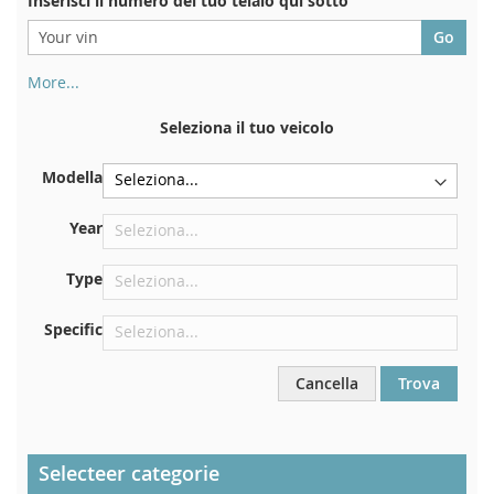
Inserisci il numero del tuo telaio qui sotto
More...
Il numero di telaio si trova sul retro del certificato di
immatricolazione. E anche in macchina
Seleziona il tuo veicolo
Sulla piastra inferiore del sedile anteriore destro
Modella
Centrare contro la paratia sotto il cofano
Proprio nel vano motore
Year
Vicino al parabrezza, sul cruscotto
Type
Nel montante della portiera posteriore destra
Specific
Cancella
Trova
Selecteer categorie