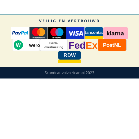
VEILIG EN VERTROUWD
Bancontact
klarna
Fed
Ex
Bank-
W
PostNL
wero
overboeking
RDW
Scandcar volvo ricambi 2023