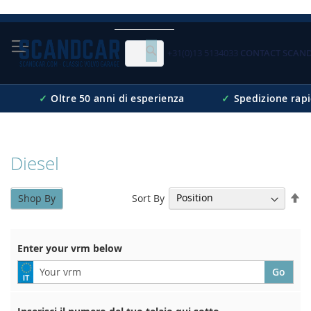
Skip
to
Content
+31(0)13 5134033
CONTACT SCAN
Cerca
✓
Oltre 50 anni di esperienza
✓
Spedizione rap
Diesel
Se
Sort By
Shop By
De
Di
Enter your vrm below