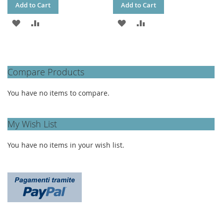
Add to Cart
Add to Cart
ADD
ADD
ADD
ADD
TO
TO
TO
TO
WISH
COMPARE
WISH
COMPARE
Compare Products
LIST
LIST
You have no items to compare.
My Wish List
You have no items in your wish list.