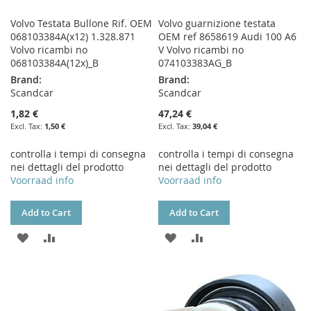
Volvo Testata Bullone Rif. OEM
Volvo guarnizione testata
068103384A(x12) 1.328.871
OEM ref 8658619 Audi 100 A6
Volvo ricambi no
V Volvo ricambi no
068103384A(12x)_B
074103383AG_B
Brand:
Brand:
Scandcar
Scandcar
1,82 €
47,24 €
1,50 €
39,04 €
controlla i tempi di consegna
controlla i tempi di consegna
nei dettagli del prodotto
nei dettagli del prodotto
Voorraad info
Voorraad info
Add to Cart
Add to Cart
ADD
ADD
ADD
ADD
TO
TO
TO
TO
WISH
COMPARE
WISH
COMPARE
LIST
LIST