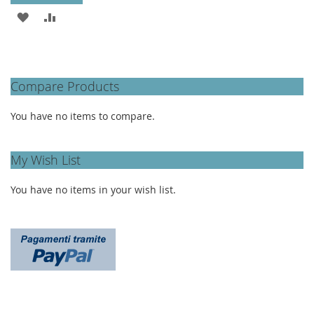
ADD
ADD
TO
TO
WISH
COMPARE
Compare Products
LIST
You have no items to compare.
My Wish List
You have no items in your wish list.