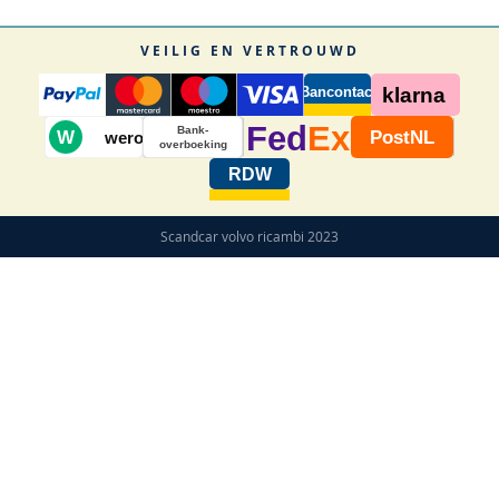
VEILIG EN VERTROUWD
Bancontact
klarna
Fed
Ex
Bank-
W
PostNL
wero
overboeking
RDW
Scandcar volvo ricambi 2023