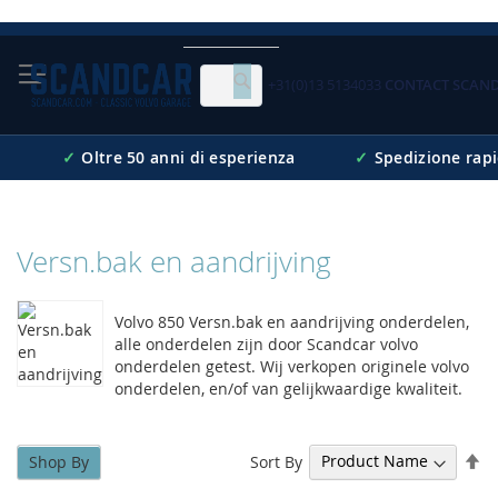
Skip
to
Content
+31(0)13 5134033
CONTACT SCAN
Cerca
✓
Oltre 50 anni di esperienza
✓
Spedizione rap
Versn.bak en aandrijving
Volvo 850 Versn.bak en aandrijving onderdelen,
alle onderdelen zijn door Scandcar volvo
onderdelen getest. Wij verkopen originele volvo
onderdelen, en/of van gelijkwaardige kwaliteit.
Se
Sort By
Shop By
De