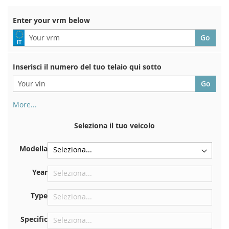
Di
Enter your vrm below
Inserisci il numero del tuo telaio qui sotto
More...
Il numero di telaio si trova sul retro del certificato di
immatricolazione. E anche in macchina
Seleziona il tuo veicolo
Sulla piastra inferiore del sedile anteriore destro
Modella
Centrare contro la paratia sotto il cofano
Proprio nel vano motore
Year
Vicino al parabrezza, sul cruscotto
Type
Nel montante della portiera posteriore destra
Specific