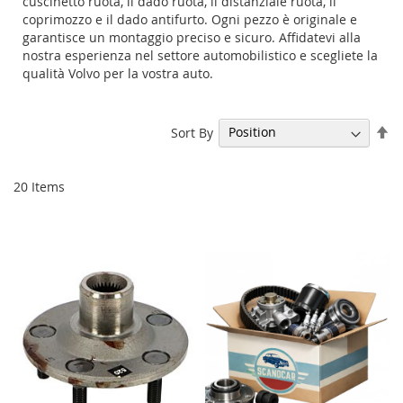
cuscinetto ruota, il dado ruota, il distanziale ruota, il
coprimozzo e il dado antifurto. Ogni pezzo è originale e
garantisce un montaggio preciso e sicuro. Affidatevi alla
nostra esperienza nel settore automobilistico e scegliete la
qualità Volvo per la vostra auto.
Se
Sort By
De
Di
20
Items