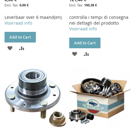
0,00 €
100,38 €
Leverbaar over 6 maand(en)
controlla i tempi di consegna
Voorraad info
nei dettagli del prodotto
Voorraad info
Add to Cart
Add to Cart
ADD
ADD
ADD
ADD
TO
TO
TO
TO
WISH
COMPARE
WISH
COMPARE
LIST
LIST