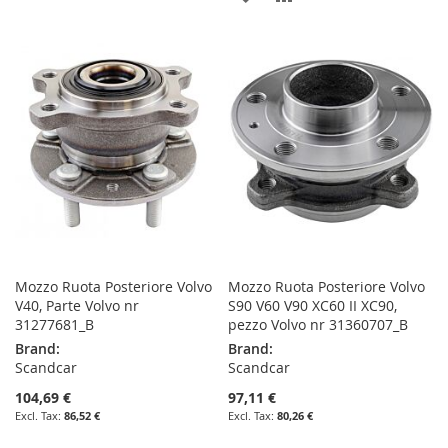
TO
TO
TO
TO
WISH
COMPARE
WISH
COMPARE
LIST
LIST
Mozzo Ruota Posteriore Volvo
Mozzo Ruota Posteriore Volvo
V40, Parte Volvo nr
S90 V60 V90 XC60 II XC90,
31277681_B
pezzo Volvo nr 31360707_B
Brand:
Brand:
Scandcar
Scandcar
104,69 €
97,11 €
86,52 €
80,26 €