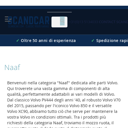
Skip
to
Content
+31(0)13 5134033
CONTACT SCAN
Cerca
✓
Oltre 50 anni di esperienza
✓
Spedizione rap
Naaf
Benvenuti nella categoria "Naaf" dedicata alle parti Volvo.
Qui troverete una vasta gamma di componenti di alta
qualità, perfettamente adattabili ai vari modelli di Volvo.
Dal classico Volvo PV444 degli anni '40, al robusto Volvo V70
del 2015, passando per l'iconico Volvo 850 e il versatile
Volvo XC90, abbiamo tutto ciò che serve per mantenere la
vostra Volvo in condizioni ottimali. Tra i prodotti più
richiesti della categoria Naaf, troviamo il mozzo ruota, il