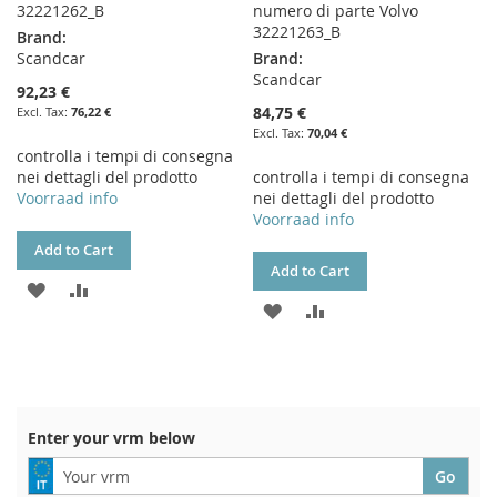
32221262_B
numero di parte Volvo
32221263_B
Brand:
Scandcar
Brand:
Scandcar
92,23 €
84,75 €
76,22 €
70,04 €
controlla i tempi di consegna
nei dettagli del prodotto
controlla i tempi di consegna
Voorraad info
nei dettagli del prodotto
Voorraad info
Add to Cart
Add to Cart
ADD
ADD
ADD
ADD
TO
TO
TO
TO
WISH
COMPARE
WISH
COMPARE
LIST
LIST
Enter your vrm below