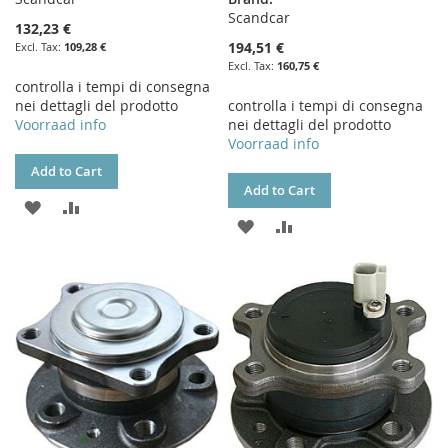
Scandcar
132,23 €
194,51 €
109,28 €
160,75 €
controlla i tempi di consegna
nei dettagli del prodotto
controlla i tempi di consegna
Voorraad info
nei dettagli del prodotto
Voorraad info
Add to Cart
Add to Cart
ADD
ADD
ADD
ADD
TO
TO
TO
TO
WISH
COMPARE
WISH
COMPARE
LIST
LIST