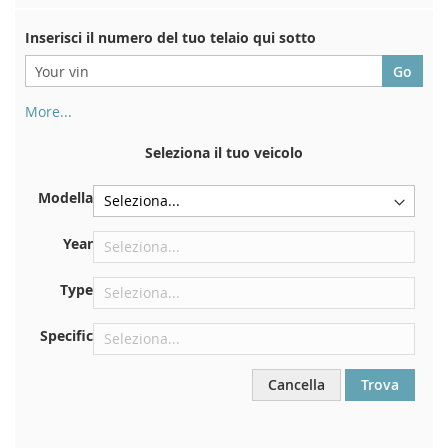
Inserisci il numero del tuo telaio qui sotto
More...
Il numero di telaio si trova sul retro del certificato di
immatricolazione. E anche in macchina
Seleziona il tuo veicolo
Sulla piastra inferiore del sedile anteriore destro
Modella
Centrare contro la paratia sotto il cofano
Proprio nel vano motore
Year
Vicino al parabrezza, sul cruscotto
Type
Nel montante della portiera posteriore destra
Specific
Cancella
Trova