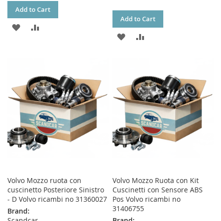
Add to Cart
Add to Cart
ADD
ADD
ADD
ADD
TO
TO
TO
TO
WISH
COMPARE
WISH
COMPARE
LIST
LIST
Volvo Mozzo ruota con
Volvo Mozzo Ruota con Kit
cuscinetto Posteriore Sinistro
Cuscinetti con Sensore ABS
- D Volvo ricambi no 31360027
Pos Volvo ricambi no
31406755
Brand:
Scandcar
Brand: