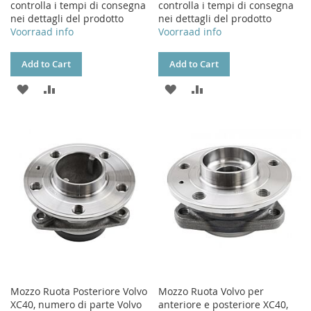
controlla i tempi di consegna
controlla i tempi di consegna
nei dettagli del prodotto
nei dettagli del prodotto
Voorraad info
Voorraad info
Add to Cart
Add to Cart
ADD
ADD
ADD
ADD
TO
TO
TO
TO
WISH
COMPARE
WISH
COMPARE
LIST
LIST
Mozzo Ruota Posteriore Volvo
Mozzo Ruota Volvo per
XC40, numero di parte Volvo
anteriore e posteriore XC40,