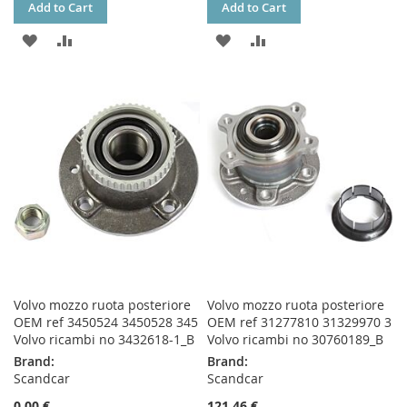
Add to Cart
Add to Cart
ADD
ADD
ADD
ADD
TO
TO
TO
TO
WISH
COMPARE
WISH
COMPARE
LIST
LIST
Volvo mozzo ruota posteriore
Volvo mozzo ruota posteriore
OEM ref 3450524 3450528 345
OEM ref 31277810 31329970 3
Volvo ricambi no 3432618-1_B
Volvo ricambi no 30760189_B
Brand:
Brand:
Scandcar
Scandcar
0,00 €
121,46 €