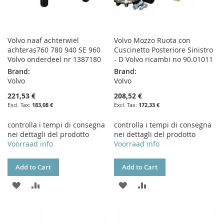
Volvo naaf achterwiel
Volvo Mozzo Ruota con
achteras760 780 940 SE 960
Cuscinetto Posteriore Sinistro
Volvo onderdeel nr 1387180
- D Volvo ricambi no 90.01011
Brand:
Brand:
Volvo
Volvo
221,53 €
208,52 €
183,08 €
172,33 €
controlla i tempi di consegna
controlla i tempi di consegna
nei dettagli del prodotto
nei dettagli del prodotto
Voorraad info
Voorraad info
Add to Cart
Add to Cart
ADD
ADD
ADD
ADD
TO
TO
TO
TO
WISH
COMPARE
WISH
COMPARE