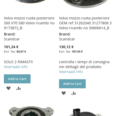
Volvo mozzo ruota posteriore
Volvo mozzo ruota posteriore
S60 V70 S80 Volvo ricambi no
OEM ref 31262040 31277808 3
9173872_B
Volvo ricambi no 30666614_B
Brand:
Brand:
Scandcar
Scandcar
101,24 €
130,12 €
83,67 €
107,54 €
SOLO 2 RIMASTI!
controlla i tempi di consegna
Voorraad info
nei dettagli del prodotto
Voorraad info
Add to Cart
Add to Cart
ADD
ADD
ADD
ADD
TO
TO
TO
TO
WISH
COMPARE
WISH
COMPARE
LIST