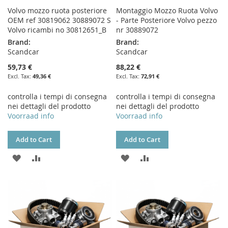
Volvo mozzo ruota posteriore
Montaggio Mozzo Ruota Volvo
OEM ref 30819062 30889072 S
- Parte Posteriore Volvo pezzo
Volvo ricambi no 30812651_B
nr 30889072
Brand:
Brand:
Scandcar
Scandcar
59,73 €
88,22 €
49,36 €
72,91 €
controlla i tempi di consegna
controlla i tempi di consegna
nei dettagli del prodotto
nei dettagli del prodotto
Voorraad info
Voorraad info
Add to Cart
Add to Cart
ADD
ADD
ADD
ADD
TO
TO
TO
TO
WISH
COMPARE
WISH
COMPARE
LIST
LIST