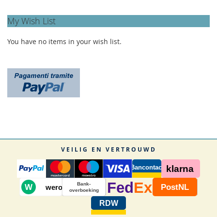
My Wish List
You have no items in your wish list.
VEILIG EN VERTROUWD
Bancontact
klarna
Fed
Ex
Bank-
W
PostNL
wero
overboeking
RDW