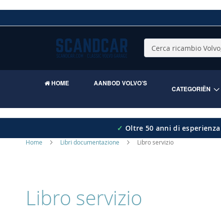
Skip
to
Content
Cerca
HOME
AANBOD VOLVO’S
CATEGORIËN
✓
Oltre 50 anni di esperienza
Home
Libri documentazione
Libro servizio
Libro servizio