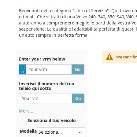
Benvenuti nella categoria "Libro di Servizio". Qui trovere
ottimali. Che si tratti di una Volvo 240, 740, 850, S40, V40, 
aiuteranno a comprendere meglio le parti della vostra Volvo
sospensione. La qualità e l'adattabilità perfetta di quest
un'auto sempre in perfetta forma.
We can't fi
Enter your vrm below
Inserisci il numero del tuo
telaio qui sotto
More...
Il numero di telaio si trova sul
Seleziona il tuo veicolo
retro del certificato di
immatricolazione. E anche in
Modella
macchina