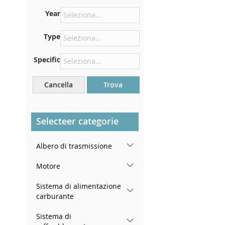
Sulla piastra inferiore del
Year
sedile anteriore destro
Type
Centrare contro la paratia
sotto il cofano
Specific
Proprio nel vano motore
Vicino al parabrezza, sul
Cancella
Trova
cruscotto
Nel montante della portiera
posteriore destra
Selecteer categorie
Albero di trasmissione
Motore
Sistema di alimentazione
carburante
Sistema di