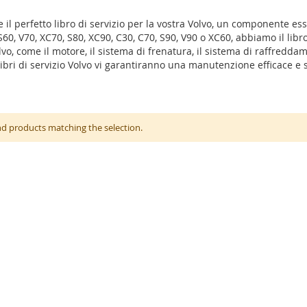
te il perfetto libro di servizio per la vostra Volvo, un componente e
S60, V70, XC70, S80, XC90, C30, C70, S90, V90 o XC60, abbiamo il libro d
, come il motore, il sistema di frenatura, il sistema di raffreddamen
i libri di servizio Volvo vi garantiranno una manutenzione efficace 
nd products matching the selection.