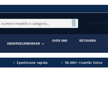
+31(0)13 5134
Cerca
OVER ONS
RETOUREN
ONDERDELENBOEKEN
✓
Spedizione rapida
✓
50.000+ ricambi Volvo