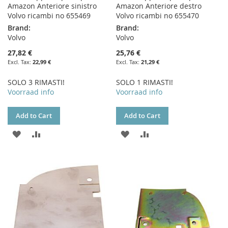
Amazon Anteriore sinistro
Amazon Anteriore destro
Volvo ricambi no 655469
Volvo ricambi no 655470
Brand:
Brand:
Volvo
Volvo
27,82 €
25,76 €
22,99 €
21,29 €
SOLO 3 RIMASTI!
SOLO 1 RIMASTI!
Voorraad info
Voorraad info
Add to Cart
Add to Cart
ADD
ADD
ADD
ADD
TO
TO
TO
TO
WISH
COMPARE
WISH
COMPARE
LIST
LIST