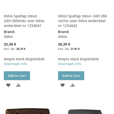
Volvo Spatlap steun
Volvo Spatlap steun 240+260
240+260links voor Volvo
rechts voor Volvo onderdeel
onderdeel nr 1254041
nr 1254042
Brand:
Brand:
Volvo
Volvo
32,36 €
26,39 €
26,74 €
21,81 €
Ampio stock disponibile
Ampio stock disponibile
Voorraad info
Voorraad info
Add to Cart
Add to Cart
ADD
ADD
ADD
ADD
TO
TO
TO
TO
WISH
COMPARE
WISH
COMPARE
LIST
LIST