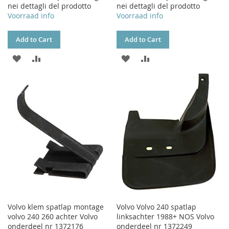
nei dettagli del prodotto
nei dettagli del prodotto
Voorraad info
Voorraad info
Add to Cart
Add to Cart
ADD
ADD
ADD
ADD
TO
TO
TO
TO
WISH
COMPARE
WISH
COMPARE
LIST
LIST
Volvo klem spatlap montage
Volvo Volvo 240 spatlap
volvo 240 260 achter Volvo
linksachter 1988+ NOS Volvo
onderdeel nr 1372176
onderdeel nr 1372249