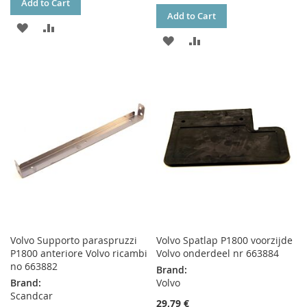
Add to Cart
Add to Cart
ADD
ADD
ADD
ADD
TO
TO
TO
TO
WISH
COMPARE
WISH
COMPARE
LIST
LIST
Volvo Supporto paraspruzzi
Volvo Spatlap P1800 voorzijde
P1800 anteriore Volvo ricambi
Volvo onderdeel nr 663884
no 663882
Brand:
Brand:
Volvo
Scandcar
29,79 €