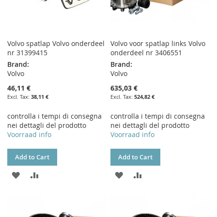
Volvo spatlap Volvo onderdeel
Volvo voor spatlap links Volvo
nr 31399415
onderdeel nr 3406551
Brand:
Brand:
Volvo
Volvo
46,11 €
635,03 €
38,11 €
524,82 €
controlla i tempi di consegna
controlla i tempi di consegna
nei dettagli del prodotto
nei dettagli del prodotto
Voorraad info
Voorraad info
Add to Cart
Add to Cart
ADD
ADD
ADD
ADD
TO
TO
TO
TO
WISH
COMPARE
WISH
COMPARE