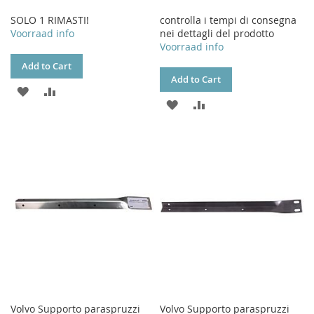
SOLO 1 RIMASTI!
controlla i tempi di consegna
Voorraad info
nei dettagli del prodotto
Voorraad info
Add to Cart
Add to Cart
ADD
ADD
ADD
ADD
TO
TO
TO
TO
WISH
COMPARE
WISH
COMPARE
LIST
LIST
Volvo Supporto paraspruzzi
Volvo Supporto paraspruzzi