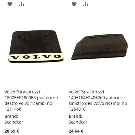
ADD
ADD
ADD
ADD
TO
TO
TO
TO
WISH
COMPARE
WISH
COMPARE
LIST
LIST
Volvo Paraspruzzi
Volvo Paraspruzzi
1800E+P1800ES posteriore
140+164+240+260 anteriore
destro Volvo ricambi no
sinistro des Volvo ricambi no
1211466
1254810
Brand:
Brand:
Scandcar
Scandcar
28,69 €
24,64 €