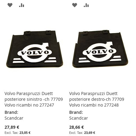
ADD
ADD
ADD
ADD
TO
TO
TO
TO
WISH
COMPARE
WISH
COMPARE
LIST
LIST
Volvo Paraspruzzi Duett
Volvo Paraspruzzi Duett
posteriore sinistro -ch 77709
posteriore destro-ch 77709
Volvo ricambi no 277247
Volvo ricambi no 277248
Brand:
Brand:
Scandcar
Scandcar
27,89 €
28,66 €
23,05 €
23,69 €