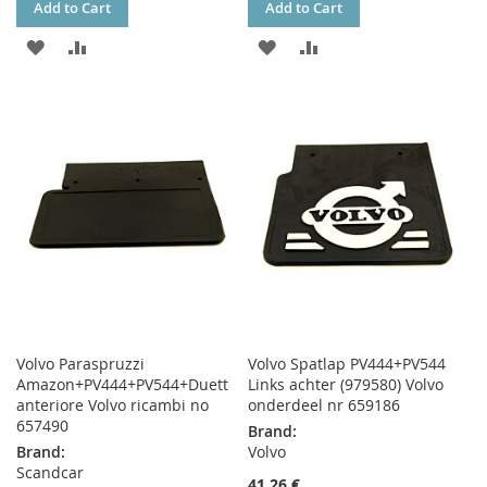
Add to Cart
Add to Cart
ADD
ADD
ADD
ADD
TO
TO
TO
TO
WISH
COMPARE
WISH
COMPARE
LIST
LIST
Volvo Paraspruzzi
Volvo Spatlap PV444+PV544
Amazon+PV444+PV544+Duett
Links achter (979580) Volvo
anteriore Volvo ricambi no
onderdeel nr 659186
657490
Brand:
Brand:
Volvo
Scandcar
41,26 €