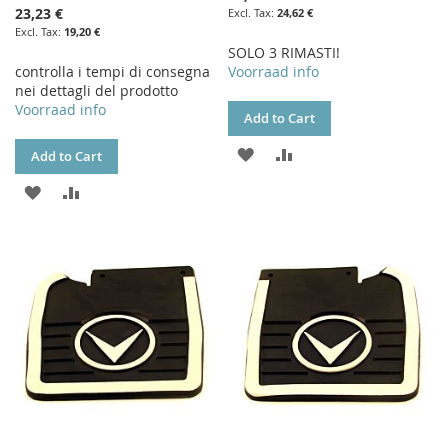
23,23 €
24,62 €
19,20 €
SOLO 3 RIMASTI!
controlla i tempi di consegna
Voorraad info
nei dettagli del prodotto
Voorraad info
Add to Cart
ADD
ADD
Add to Cart
TO
TO
ADD
ADD
WISH
COMPARE
TO
TO
LIST
WISH
COMPARE
LIST