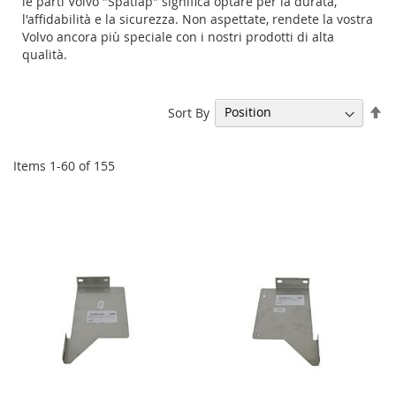
le parti Volvo "Spatlap" significa optare per la durata,
l'affidabilità e la sicurezza. Non aspettate, rendete la vostra
Volvo ancora più speciale con i nostri prodotti di alta
qualità.
Se
Sort By
De
Di
Items
1
-
60
of
155