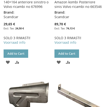
140+164 anteriore sinistro o
Amazon kombi Posteriore
Volvo ricambi no 676996
sinis Volvo ricambi no 663546
Brand:
Brand:
Scandcar
Scandcar
29,65 €
89,70 €
24,50 €
74,13 €
SOLO 3 RIMASTI!
SOLO 3 RIMASTI!
Voorraad info
Voorraad info
Add to Cart
Add to Cart
ADD
ADD
ADD
ADD
TO
TO
TO
TO
WISH
COMPARE
WISH
COMPARE
LIST
LIST