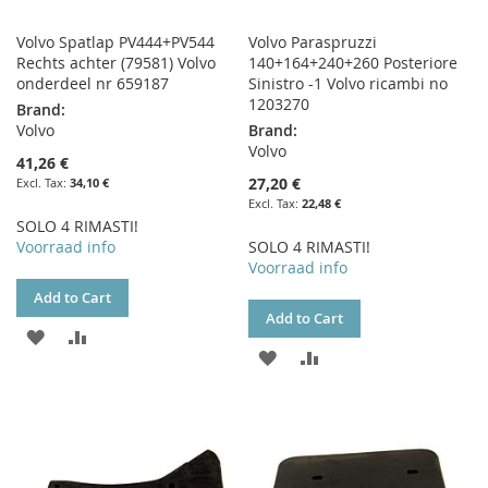
Volvo Spatlap PV444+PV544
Volvo Paraspruzzi
Rechts achter (79581) Volvo
140+164+240+260 Posteriore
onderdeel nr 659187
Sinistro -1 Volvo ricambi no
1203270
Brand:
Volvo
Brand:
Volvo
41,26 €
27,20 €
34,10 €
22,48 €
SOLO 4 RIMASTI!
Voorraad info
SOLO 4 RIMASTI!
Voorraad info
Add to Cart
Add to Cart
ADD
ADD
ADD
ADD
TO
TO
TO
TO
WISH
COMPARE
WISH
COMPARE
LIST
LIST