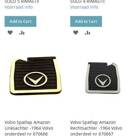
SOLO 5 RIMASTI!
SOLO 4 RIMASTI!
Voorraad info
Voorraad info
Add to Cart
Add to Cart
ADD
ADD
ADD
ADD
TO
TO
TO
TO
WISH
COMPARE
WISH
COMPARE
LIST
LIST
Volvo Spatlap Amazon
Volvo Spatlap Amazon
Linksachter -1964 Volvo
Rechtsachter -1964 Volvo
onderdeel nr 670666
onderdeel nr 670667