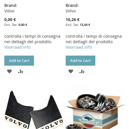
Brand:
Brand:
Volvo
Volvo
0,00 €
16,26 €
0,00 €
13,44 €
controlla i tempi di consegna
controlla i tempi di consegna
nei dettagli del prodotto
nei dettagli del prodotto
Voorraad info
Voorraad info
Add to Cart
Add to Cart
ADD
ADD
ADD
ADD
TO
TO
TO
TO
WISH
COMPARE
WISH
COMPARE
LIST
LIST