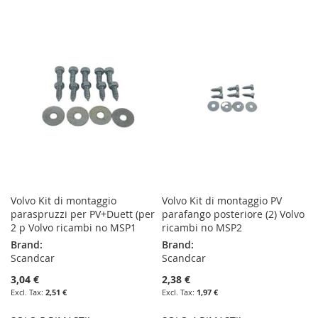
TO
TO
TO
TO
WISH
COMPARE
WISH
COMPARE
LIST
LIST
Volvo Kit di montaggio
Volvo Kit di montaggio PV
paraspruzzi per PV+Duett (per
parafango posteriore (2) Volvo
2 p Volvo ricambi no MSP1
ricambi no MSP2
Brand:
Brand:
Scandcar
Scandcar
3,04 €
2,38 €
2,51 €
1,97 €