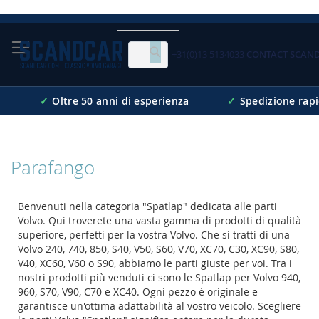
Skip
to
Content
+31(0)13 5134033
CONTACT SCAN
Cerca
✓
Oltre 50 anni di esperienza
✓
Spedizione rap
Parafango
Benvenuti nella categoria "Spatlap" dedicata alle parti
Volvo. Qui troverete una vasta gamma di prodotti di qualità
superiore, perfetti per la vostra Volvo. Che si tratti di una
Volvo 240, 740, 850, S40, V50, S60, V70, XC70, C30, XC90, S80,
V40, XC60, V60 o S90, abbiamo le parti giuste per voi. Tra i
nostri prodotti più venduti ci sono le Spatlap per Volvo 940,
960, S70, V90, C70 e XC40. Ogni pezzo è originale e
garantisce un'ottima adattabilità al vostro veicolo. Scegliere