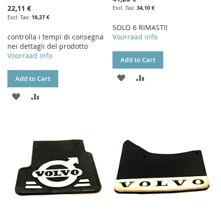
22,11 €
34,10 €
18,27 €
SOLO 6 RIMASTI!
controlla i tempi di consegna
Voorraad info
nei dettagli del prodotto
Voorraad info
Add to Cart
ADD
ADD
Add to Cart
TO
TO
ADD
ADD
WISH
COMPARE
TO
TO
LIST
WISH
COMPARE
LIST