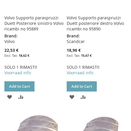
Volvo Supporto paraspruzzi
Volvo Supporto paraspruzzi
Duett Posteriore sinistro Volvo
Duett posteriore destro Volvo
ricambi no 95889
ricambi no 95890
Brand:
Brand:
Volvo
Scandcar
22,53 €
18,96 €
18,62 €
15,67 €
SOLO 1 RIMASTI!
SOLO 1 RIMASTI!
Voorraad info
Voorraad info
Add to Cart
Add to Cart
ADD
ADD
ADD
ADD
TO
TO
TO
TO
WISH
COMPARE
WISH
COMPARE
LIST
LIST