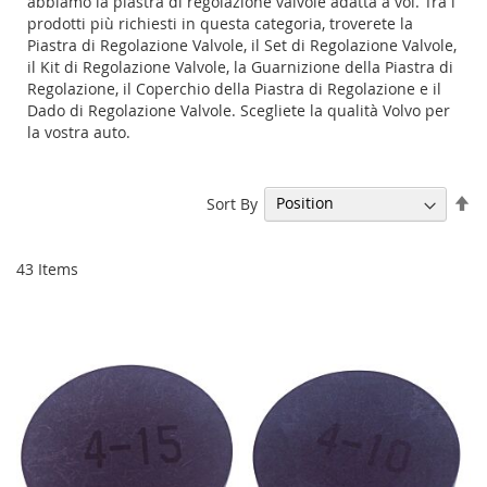
abbiamo la piastra di regolazione valvole adatta a voi. Tra i
prodotti più richiesti in questa categoria, troverete la
Piastra di Regolazione Valvole, il Set di Regolazione Valvole,
il Kit di Regolazione Valvole, la Guarnizione della Piastra di
Regolazione, il Coperchio della Piastra di Regolazione e il
Dado di Regolazione Valvole. Scegliete la qualità Volvo per
la vostra auto.
Se
Sort By
De
Di
43
Items