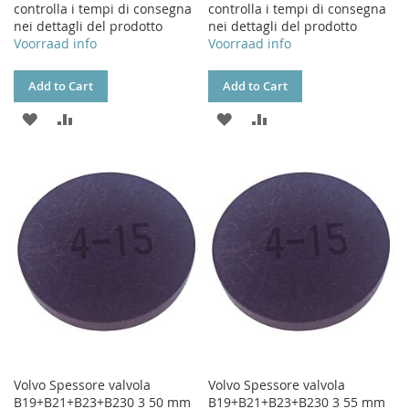
controlla i tempi di consegna
controlla i tempi di consegna
nei dettagli del prodotto
nei dettagli del prodotto
Voorraad info
Voorraad info
Add to Cart
Add to Cart
ADD
ADD
ADD
ADD
TO
TO
TO
TO
WISH
COMPARE
WISH
COMPARE
LIST
LIST
Volvo Spessore valvola
Volvo Spessore valvola
B19+B21+B23+B230 3 50 mm
B19+B21+B23+B230 3 55 mm