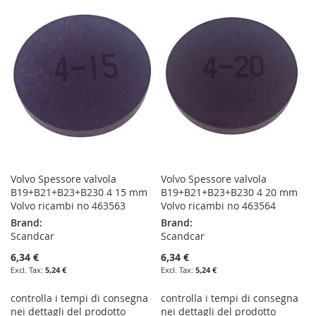
WISH
COMPARE
WISH
COMPARE
LIST
LIST
Volvo Spessore valvola
Volvo Spessore valvola
B19+B21+B23+B230 4 15 mm
B19+B21+B23+B230 4 20 mm
Volvo ricambi no 463563
Volvo ricambi no 463564
Brand:
Brand:
Scandcar
Scandcar
6,34 €
6,34 €
5,24 €
5,24 €
controlla i tempi di consegna
controlla i tempi di consegna
nei dettagli del prodotto
nei dettagli del prodotto