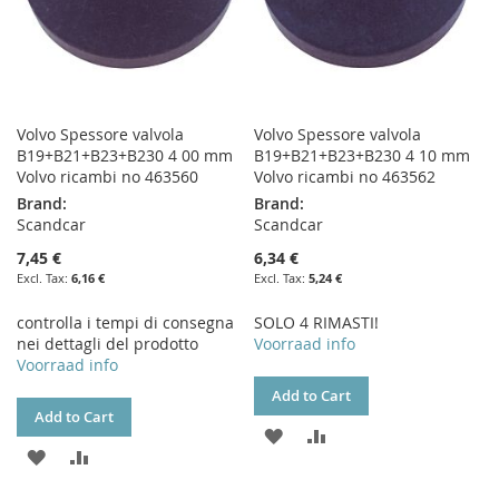
Volvo Spessore valvola
Volvo Spessore valvola
B19+B21+B23+B230 4 00 mm
B19+B21+B23+B230 4 10 mm
Volvo ricambi no 463560
Volvo ricambi no 463562
Brand:
Brand:
Scandcar
Scandcar
7,45 €
6,34 €
6,16 €
5,24 €
controlla i tempi di consegna
SOLO 4 RIMASTI!
nei dettagli del prodotto
Voorraad info
Voorraad info
Add to Cart
Add to Cart
ADD
ADD
ADD
ADD
TO
TO
TO
TO