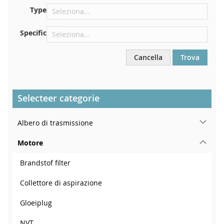
Vicino al parabrezza, sul cruscotto
Type
Nel montante della portiera posteriore destra
Specific
Cancella
Trova
Selecteer categorie
Albero di trasmissione
Motore
Brandstof filter
Collettore di aspirazione
Gloeiplug
NVT