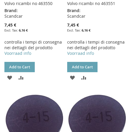
Volvo ricambi no 463550
Volvo ricambi no 463551
Brand:
Brand:
Scandcar
Scandcar
7,45 €
7,45 €
6,16 €
6,16 €
controlla i tempi di consegna
controlla i tempi di consegna
nei dettagli del prodotto
nei dettagli del prodotto
Voorraad info
Voorraad info
Add to Cart
Add to Cart
ADD
ADD
ADD
ADD
TO
TO
TO
TO
WISH
COMPARE
WISH
COMPARE
LIST
LIST