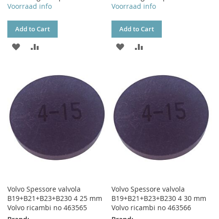
Voorraad info
Voorraad info
Add to Cart
Add to Cart
ADD
ADD
ADD
ADD
TO
TO
TO
TO
WISH
COMPARE
WISH
COMPARE
LIST
LIST
Volvo Spessore valvola
Volvo Spessore valvola
B19+B21+B23+B230 4 25 mm
B19+B21+B23+B230 4 30 mm
Volvo ricambi no 463565
Volvo ricambi no 463566