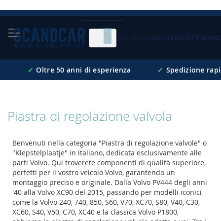
Skip
to
Content
+31(0)13 5134033
CONTACT SCAN
Cerca
✓
Oltre 50 anni di esperienza
✓
Spedizione rap
Piastra di regolazione valvola
Benvenuti nella categoria "Piastra di regolazione valvole" o
"Klepstelplaatje" in italiano, dedicata esclusivamente alle
parti Volvo. Qui troverete componenti di qualità superiore,
perfetti per il vostro veicolo Volvo, garantendo un
montaggio preciso e originale. Dalla Volvo PV444 degli anni
'40 alla Volvo XC90 del 2015, passando per modelli iconici
come la Volvo 240, 740, 850, S60, V70, XC70, S80, V40, C30,
XC60, S40, V50, C70, XC40 e la classica Volvo P1800,