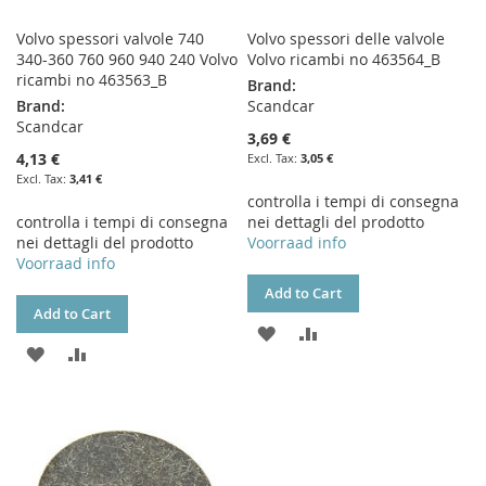
Volvo spessori valvole 740
Volvo spessori delle valvole
340-360 760 960 940 240 Volvo
Volvo ricambi no 463564_B
ricambi no 463563_B
Brand:
Brand:
Scandcar
Scandcar
3,69 €
4,13 €
3,05 €
3,41 €
controlla i tempi di consegna
controlla i tempi di consegna
nei dettagli del prodotto
nei dettagli del prodotto
Voorraad info
Voorraad info
Add to Cart
Add to Cart
ADD
ADD
ADD
ADD
TO
TO
TO
TO
WISH
COMPARE
WISH
COMPARE
LIST
LIST