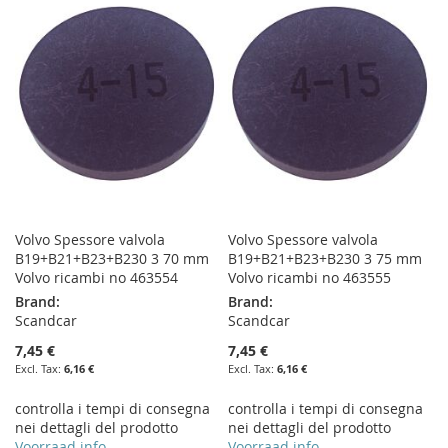
WISH
COMPARE
WISH
COMPARE
LIST
LIST
Volvo Spessore valvola
Volvo Spessore valvola
B19+B21+B23+B230 3 70 mm
B19+B21+B23+B230 3 75 mm
Volvo ricambi no 463554
Volvo ricambi no 463555
Brand:
Brand:
Scandcar
Scandcar
7,45 €
7,45 €
6,16 €
6,16 €
controlla i tempi di consegna
controlla i tempi di consegna
nei dettagli del prodotto
nei dettagli del prodotto
Voorraad info
Voorraad info