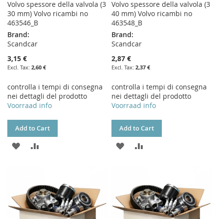
Volvo spessore della valvola (3
Volvo spessore della valvola (3
30 mm) Volvo ricambi no
40 mm) Volvo ricambi no
463546_B
463548_B
Brand:
Brand:
Scandcar
Scandcar
3,15 €
2,87 €
2,60 €
2,37 €
controlla i tempi di consegna
controlla i tempi di consegna
nei dettagli del prodotto
nei dettagli del prodotto
Voorraad info
Voorraad info
Add to Cart
Add to Cart
ADD
ADD
ADD
ADD
TO
TO
TO
TO
WISH
COMPARE
WISH
COMPARE
LIST
LIST