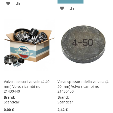
ADD
ADD
ADD
ADD
TO
TO
TO
TO
WISH
COMPARE
WISH
COMPARE
LIST
LIST
Volvo spessori valvole (4 40
Volvo spessore della valvola (4
mm) Volvo ricambi no
50 mm) Volvo ricambi no
21430440
21430450
Brand:
Brand:
Scandcar
Scandcar
0,00 €
2,42 €