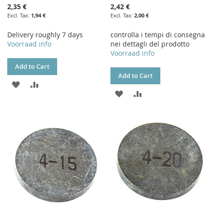
2,35 €
2,42 €
1,94 €
2,00 €
Delivery roughly 7 days
controlla i tempi di consegna
Voorraad info
nei dettagli del prodotto
Voorraad info
Add to Cart
Add to Cart
ADD
ADD
ADD
ADD
TO
TO
TO
TO
WISH
COMPARE
WISH
COMPARE
LIST
LIST