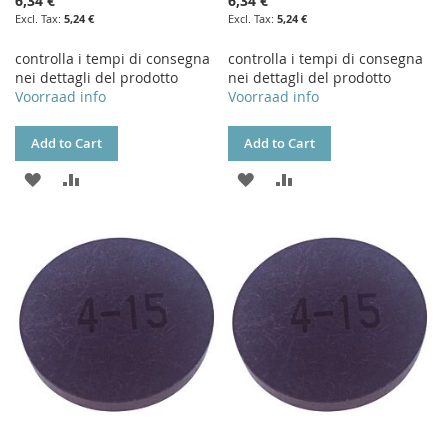
6,34 €
6,34 €
5,24 €
5,24 €
controlla i tempi di consegna
controlla i tempi di consegna
nei dettagli del prodotto
nei dettagli del prodotto
Voorraad info
Voorraad info
Add to Cart
Add to Cart
ADD
ADD
ADD
ADD
TO
TO
TO
TO
WISH
COMPARE
WISH
COMPARE
LIST
LIST