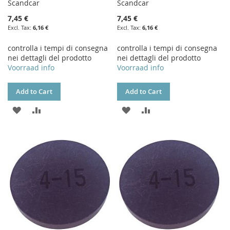
Scandcar
Scandcar
7,45 €
7,45 €
6,16 €
6,16 €
controlla i tempi di consegna
controlla i tempi di consegna
nei dettagli del prodotto
nei dettagli del prodotto
Voorraad info
Voorraad info
Add to Cart
Add to Cart
ADD
ADD
ADD
ADD
TO
TO
TO
TO
WISH
COMPARE
WISH
COMPARE
LIST
LIST