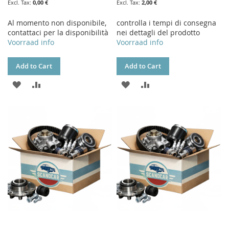
0,00 €
2,00 €
Al momento non disponibile,
controlla i tempi di consegna
contattaci per la disponibilità
nei dettagli del prodotto
Voorraad info
Voorraad info
Add to Cart
Add to Cart
ADD
ADD
ADD
ADD
TO
TO
TO
TO
WISH
COMPARE
WISH
COMPARE
LIST
LIST