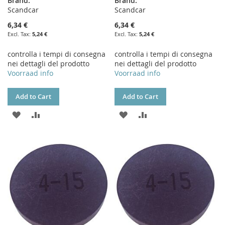
Brand:
Brand:
Scandcar
Scandcar
6,34 €
6,34 €
5,24 €
5,24 €
controlla i tempi di consegna
controlla i tempi di consegna
nei dettagli del prodotto
nei dettagli del prodotto
Voorraad info
Voorraad info
Add to Cart
Add to Cart
ADD
ADD
ADD
ADD
TO
TO
TO
TO
WISH
COMPARE
WISH
COMPARE
LIST
LIST