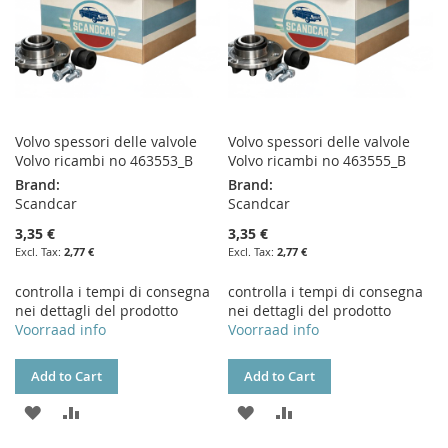
Volvo spessori delle valvole
Volvo spessori delle valvole
Volvo ricambi no 463553_B
Volvo ricambi no 463555_B
Brand:
Brand:
Scandcar
Scandcar
3,35 €
3,35 €
2,77 €
2,77 €
controlla i tempi di consegna
controlla i tempi di consegna
nei dettagli del prodotto
nei dettagli del prodotto
Voorraad info
Voorraad info
Add to Cart
Add to Cart
ADD
ADD
ADD
ADD
TO
TO
TO
TO