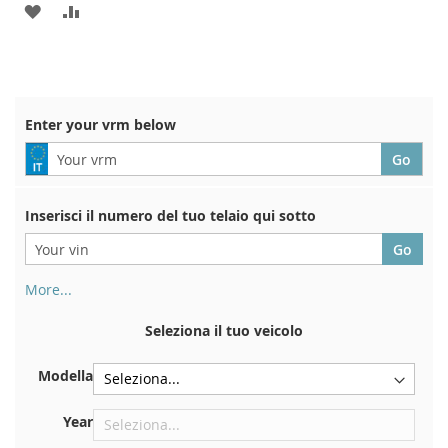
ADD
ADD
TO
TO
WISH
COMPARE
LIST
Enter your vrm below
Inserisci il numero del tuo telaio qui sotto
More...
Il numero di telaio si trova sul retro del certificato di
immatricolazione. E anche in macchina
Seleziona il tuo veicolo
Sulla piastra inferiore del sedile anteriore destro
Modella
Centrare contro la paratia sotto il cofano
Proprio nel vano motore
Year