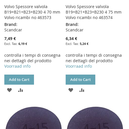
Volvo Spessore valvola
Volvo Spessore valvola
B19+B21+B23+B230 4 70 mm
B19+B21+B23+B230 4 75 mm
Volvo ricambi no 463573
Volvo ricambi no 463574
Brand:
Brand:
Scandcar
Scandcar
7,49 €
6,34 €
6,19 €
5,24 €
controlla i tempi di consegna
controlla i tempi di consegna
nei dettagli del prodotto
nei dettagli del prodotto
Voorraad info
Voorraad info
Add to Cart
Add to Cart
ADD
ADD
ADD
ADD
TO
TO
TO
TO
WISH
COMPARE
WISH
COMPARE
LIST
LIST