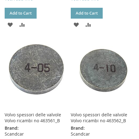
Add to Cart
Add to Cart
ADD
ADD
ADD
ADD
TO
TO
TO
TO
WISH
COMPARE
WISH
COMPARE
LIST
LIST
Volvo spessori delle valvole
Volvo spessori delle valvole
Volvo ricambi no 463561_B
Volvo ricambi no 463562_B
Brand:
Brand:
Scandcar
Scandcar