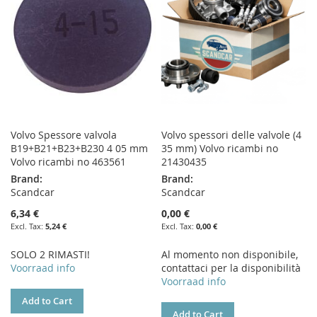
LIST
LIST
Volvo Spessore valvola
Volvo spessori delle valvole (4
B19+B21+B23+B230 4 05 mm
35 mm) Volvo ricambi no
Volvo ricambi no 463561
21430435
Brand:
Brand:
Scandcar
Scandcar
6,34 €
0,00 €
5,24 €
0,00 €
SOLO 2 RIMASTI!
Al momento non disponibile,
Voorraad info
contattaci per la disponibilità
Voorraad info
Add to Cart
Add to Cart