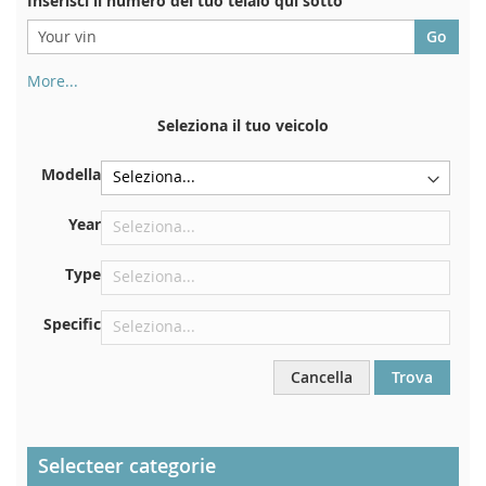
Inserisci il numero del tuo telaio qui sotto
More...
Il numero di telaio si trova sul retro del certificato di
immatricolazione. E anche in macchina
Seleziona il tuo veicolo
Sulla piastra inferiore del sedile anteriore destro
Modella
Centrare contro la paratia sotto il cofano
Proprio nel vano motore
Year
Vicino al parabrezza, sul cruscotto
Type
Nel montante della portiera posteriore destra
Specific
Cancella
Trova
Selecteer categorie