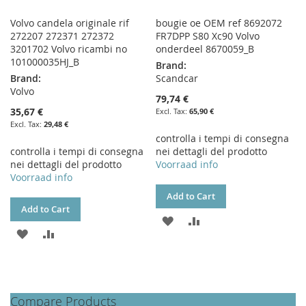
Volvo candela originale rif
bougie oe OEM ref 8692072
272207 272371 272372
FR7DPP S80 Xc90 Volvo
3201702 Volvo ricambi no
onderdeel 8670059_B
101000035HJ_B
Brand:
Brand:
Scandcar
Volvo
79,74 €
35,67 €
65,90 €
29,48 €
controlla i tempi di consegna
controlla i tempi di consegna
nei dettagli del prodotto
nei dettagli del prodotto
Voorraad info
Voorraad info
Add to Cart
Add to Cart
ADD
ADD
ADD
ADD
TO
TO
TO
TO
WISH
COMPARE
WISH
COMPARE
LIST
Compare Products
LIST