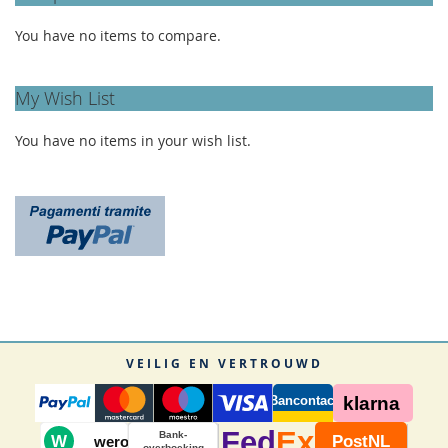
You have no items to compare.
My Wish List
You have no items in your wish list.
VEILIG EN VERTROUWD
Bancontact
klarna
Fed
Ex
Bank-
W
PostNL
wero
overboeking