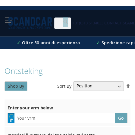
Skip
to
Content
+31(0)13 5134033
CONTACT SCAN
Cerca
✓
Oltre 50 anni di esperienza
✓
Spedizione rap
Ontsteking
Se
Sort By
Shop By
De
Di
Enter your vrm below