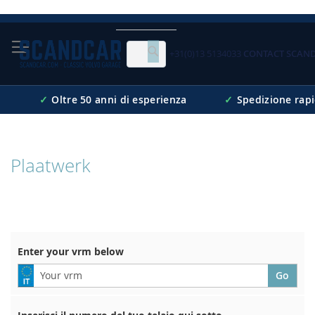
Skip
to
Content
+31(0)13 5134033
CONTACT SCAN
Cerca
✓
Oltre 50 anni di esperienza
✓
Spedizione rap
Plaatwerk
Enter your vrm below