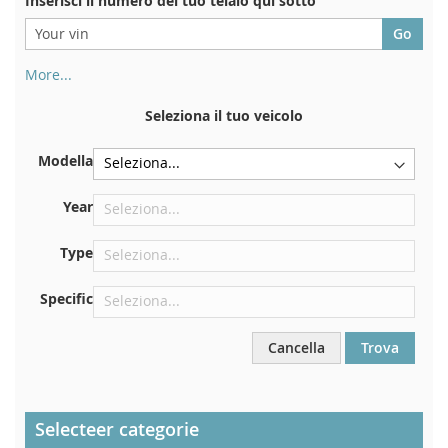
Inserisci il numero del tuo telaio qui sotto
More...
Il numero di telaio si trova sul retro del certificato di
immatricolazione. E anche in macchina
Seleziona il tuo veicolo
Sulla piastra inferiore del sedile anteriore destro
Modella
Centrare contro la paratia sotto il cofano
Proprio nel vano motore
Year
Vicino al parabrezza, sul cruscotto
Type
Nel montante della portiera posteriore destra
Specific
Cancella
Trova
Selecteer categorie