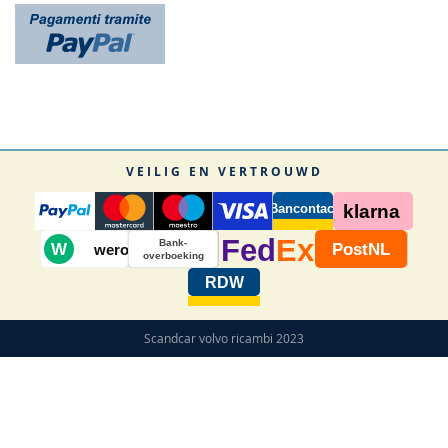
VEILIG EN VERTROUWD
Bancontact
klarna
Fed
Ex
Bank-
W
PostNL
wero
overboeking
RDW
Scandcar volvo ricambi 2023