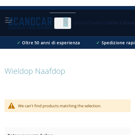
Skip
to
Content
+31(0)13 5134033
CONTACT SCAN
Cerca
✓
Oltre 50 anni di esperienza
✓
Spedizione rap
Wieldop Naafdop
We can't find products matching the selection.