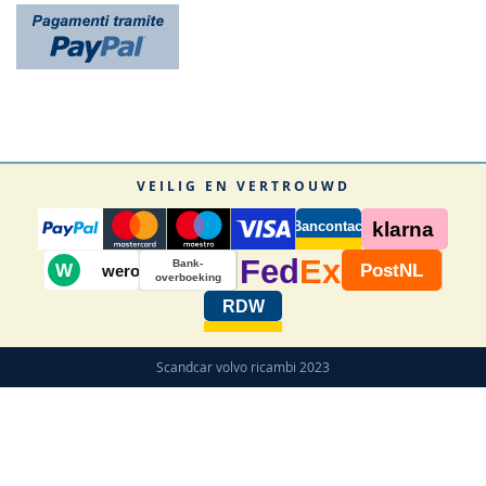
VEILIG EN VERTROUWD
Bancontact
klarna
Fed
Ex
Bank-
W
PostNL
wero
overboeking
RDW
Scandcar volvo ricambi 2023