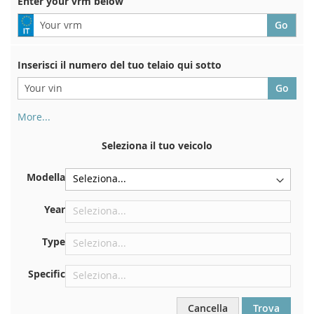
Enter your vrm below
Inserisci il numero del tuo telaio qui sotto
More...
Il numero di telaio si trova sul retro del certificato di
immatricolazione. E anche in macchina
Seleziona il tuo veicolo
Sulla piastra inferiore del sedile anteriore destro
Modella
Centrare contro la paratia sotto il cofano
Proprio nel vano motore
Year
Vicino al parabrezza, sul cruscotto
Type
Nel montante della portiera posteriore destra
Specific
Cancella
Trova