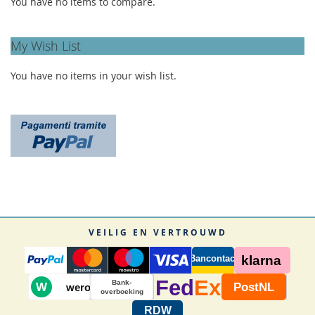
You have no items to compare.
My Wish List
You have no items in your wish list.
VEILIG EN VERTROUWD
Bancontact
klarna
Fed
Ex
Bank-
W
PostNL
wero
overboeking
RDW