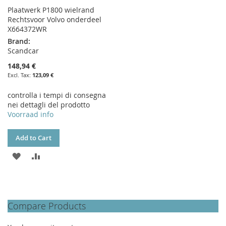
Plaatwerk P1800 wielrand
Rechtsvoor Volvo onderdeel
X664372WR
Brand:
Scandcar
148,94 €
123,09 €
controlla i tempi di consegna
nei dettagli del prodotto
Voorraad info
Add to Cart
ADD
ADD
TO
TO
WISH
COMPARE
Compare Products
LIST