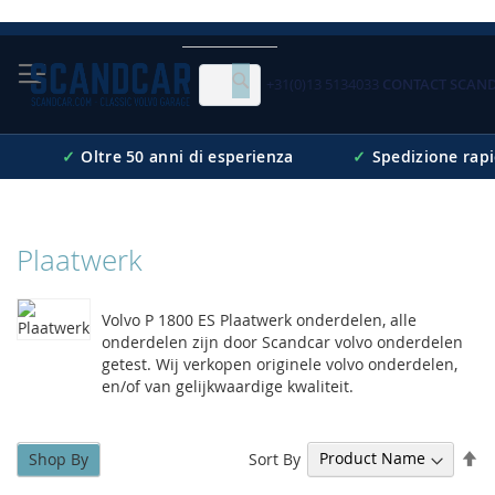
Skip
to
Content
+31(0)13 5134033
CONTACT SCAN
Cerca
✓
Oltre 50 anni di esperienza
✓
Spedizione rap
Plaatwerk
Volvo P 1800 ES Plaatwerk onderdelen, alle
onderdelen zijn door Scandcar volvo onderdelen
getest. Wij verkopen originele volvo onderdelen,
en/of van gelijkwaardige kwaliteit.
Se
Sort By
Shop By
De