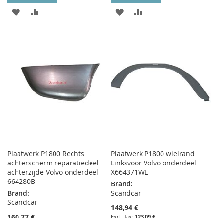
ADD
ADD
ADD
ADD
TO
TO
TO
TO
WISH
COMPARE
WISH
COMPARE
LIST
LIST
Plaatwerk P1800 Rechts
Plaatwerk P1800 wielrand
achterscherm reparatiedeel
Linksvoor Volvo onderdeel
achterzijde Volvo onderdeel
X664371WL
664280B
Brand:
Brand:
Scandcar
Scandcar
148,94 €
160,77 €
123,09 €