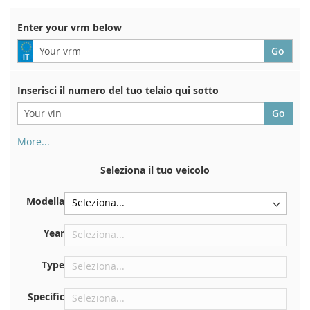
Di
Enter your vrm below
Inserisci il numero del tuo telaio qui sotto
More...
Il numero di telaio si trova sul retro del certificato di
immatricolazione. E anche in macchina
Seleziona il tuo veicolo
Sulla piastra inferiore del sedile anteriore destro
Modella
Centrare contro la paratia sotto il cofano
Proprio nel vano motore
Year
Vicino al parabrezza, sul cruscotto
Type
Nel montante della portiera posteriore destra
Specific