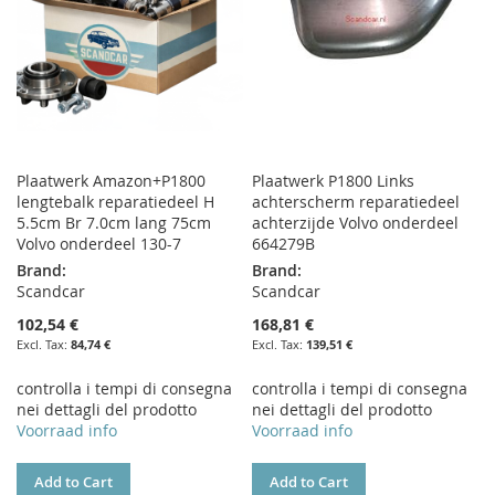
Plaatwerk Amazon+P1800
Plaatwerk P1800 Links
lengtebalk reparatiedeel H
achterscherm reparatiedeel
5.5cm Br 7.0cm lang 75cm
achterzijde Volvo onderdeel
Volvo onderdeel 130-7
664279B
Brand:
Brand:
Scandcar
Scandcar
102,54 €
168,81 €
84,74 €
139,51 €
controlla i tempi di consegna
controlla i tempi di consegna
nei dettagli del prodotto
nei dettagli del prodotto
Voorraad info
Voorraad info
Add to Cart
Add to Cart