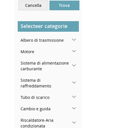
Vicino al parabrezza, sul
Cancella
Trova
cruscotto
Nel montante della portiera
posteriore destra
Selecteer categorie
Albero di trasmissione
Motore
Sistema di alimentazione
carburante
Sistema di
raffreddamento
Tubo di scarico
Cambio e guida
Riscaldatore-Aria
condizionata