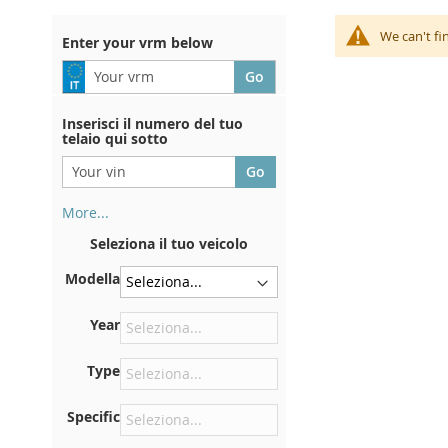
We can't fi
Enter your vrm below
Inserisci il numero del tuo
telaio qui sotto
More...
Il numero di telaio si trova sul
Seleziona il tuo veicolo
retro del certificato di
immatricolazione. E anche in
Modella
macchina
Sulla piastra inferiore del
Year
sedile anteriore destro
Type
Centrare contro la paratia
sotto il cofano
Specific
Proprio nel vano motore