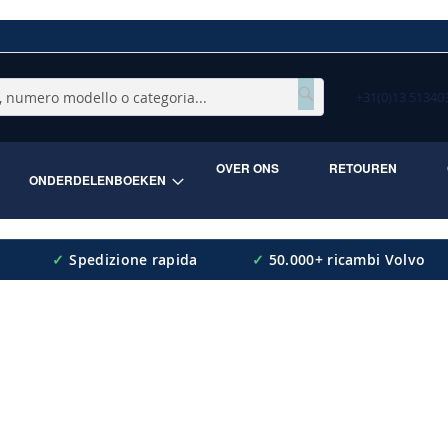
+31(0)13 5134
Cerca
OVER ONS
RETOUREN
ONDERDELENBOEKEN
✓
Spedizione rapida
✓
50.000+ ricambi Volvo