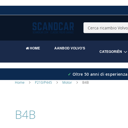
Skip
to
Content
Cerca
HOME
AANBOD VOLVO’S
CATEGORIËN
✓
Oltre 50 anni di esperienza
Home
P210/P445
Motor
B4B
B4B