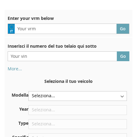
Enter your vrm below
Inserisci il numero del tuo telaio qui sotto
More...
Il numero di telaio si trova sul retro del certificato di
immatricolazione. E anche in macchina
Seleziona il tuo veicolo
Sulla piastra inferiore del sedile anteriore destro
Modella
Centrare contro la paratia sotto il cofano
Proprio nel vano motore
Year
Vicino al parabrezza, sul cruscotto
Type
Nel montante della portiera posteriore destra