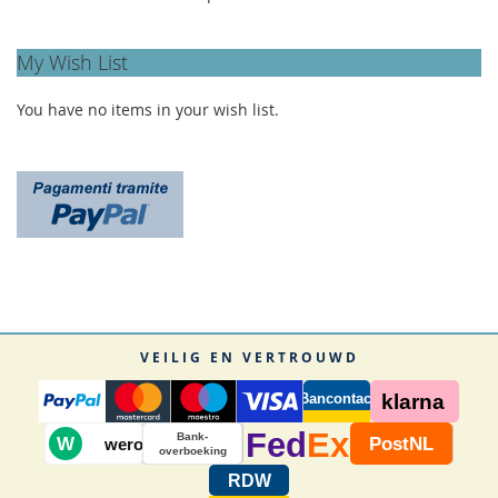
My Wish List
You have no items in your wish list.
VEILIG EN VERTROUWD
Bancontact
klarna
Fed
Ex
Bank-
W
PostNL
wero
overboeking
RDW