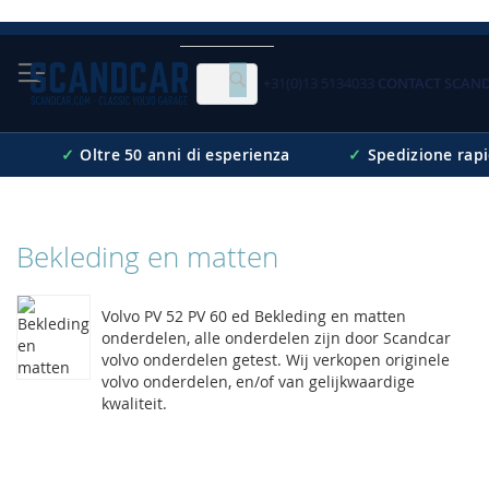
Skip
to
Content
+31(0)13 5134033
CONTACT SCAN
Cerca
✓
Oltre 50 anni di esperienza
✓
Spedizione rap
Bekleding en matten
Volvo PV 52 PV 60 ed Bekleding en matten
onderdelen, alle onderdelen zijn door Scandcar
volvo onderdelen getest. Wij verkopen originele
volvo onderdelen, en/of van gelijkwaardige
kwaliteit.