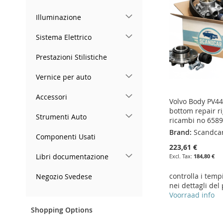
LIST
COMPARE
LIST
COMPARE
LIST
COMPARE
LIST
COMPARE
Illuminazione
Sistema Elettrico
Prestazioni Stilistiche
Vernice per auto
Accessori
Volvo Body PV4
bottom repair ri
Strumenti Auto
ricambi no 658
Brand:
Scandca
Componenti Usati
223,61 €
Libri documentazione
184,80 €
controlla i temp
Negozio Svedese
nei dettagli del
Voorraad info
Shopping Options
Add to Cart
Add to Cart
Add to Cart
Add to Cart