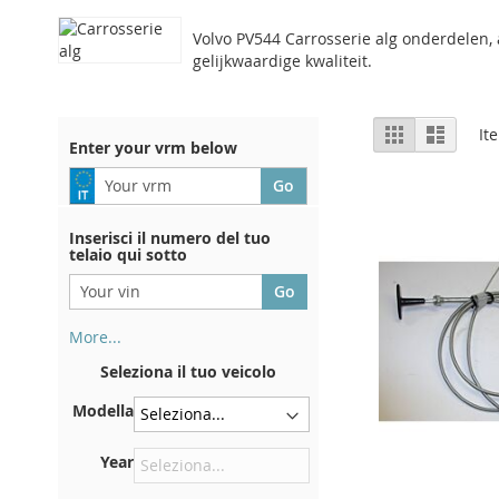
Volvo PV544 Carrosserie alg onderdelen, 
gelijkwaardige kwaliteit.
View
Grid
List
It
Enter your vrm below
as
Inserisci il numero del tuo
telaio qui sotto
More...
Il numero di telaio si trova sul
Seleziona il tuo veicolo
retro del certificato di
immatricolazione. E anche in
Modella
macchina
Sulla piastra inferiore del
Year
sedile anteriore destro