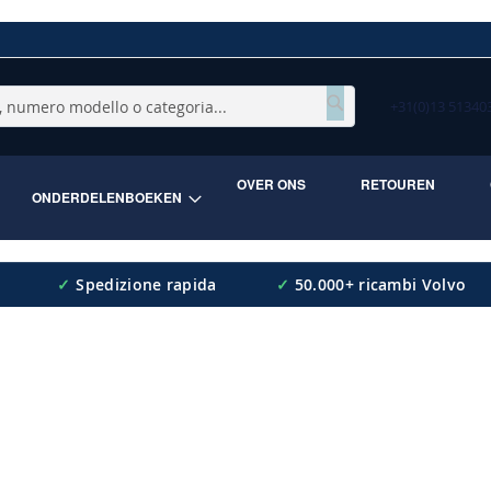
+31(0)13 5134
Cerca
OVER ONS
RETOUREN
ONDERDELENBOEKEN
✓
Spedizione rapida
✓
50.000+ ricambi Volvo