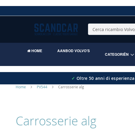
Skip
to
Content
Cerca
HOME
AANBOD VOLVO’S
CATEGORIËN
✓
Oltre 50 anni di esperienza
Home
PV544
Carrosserie alg
Carrosserie alg