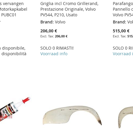
is vervangen
Griglia incl Cromo Grillerand,
Parafango
Motorkapkabel
Prestazione Originale, Volvo
Pannello c
l PUBC01
PV544, P210, Usato
Volvo PV5
r
Brand:
Volvo
Brand:
Vo
206,00 €
515,00 €
206,00 €
515
disponibile,
SOLO 0 RIMASTI!
SOLO 0 RI
a disponibilità
Voorraad info
Voorraad 