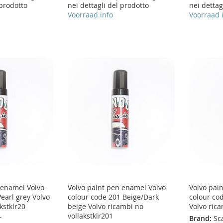
 prodotto
nei dettagli del prodotto
nei dettag
Voorraad info
Voorraad 
 enamel Volvo
Volvo paint pen enamel Volvo
Volvo pai
earl grey Volvo
colour code 201 Beige/Dark
colour co
kstklr20
beige Volvo ricambi no
Volvo rica
vollakstklr201
r
Brand:
Sc