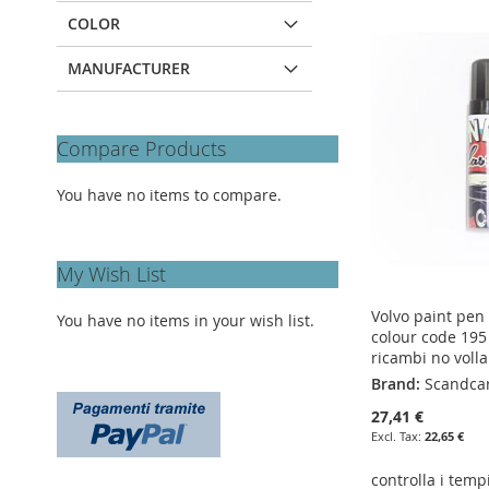
ADD
ADD
ADD
ADD
COLOR
TO
ADD
TO
ADD
TO
ADD
TO
ADD
MANUFACTURER
WISH
TO
WISH
TO
WISH
TO
WISH
TO
LIST
COMPARE
LIST
COMPARE
LIST
COMPARE
LIST
COMPARE
Compare Products
You have no items to compare.
My Wish List
Volvo paint pen
You have no items in your wish list.
colour code 195
ricambi no volla
Brand:
Scandca
27,41 €
22,65 €
controlla i temp