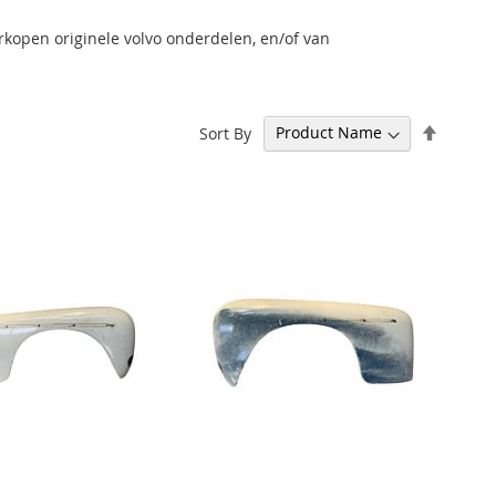
rkopen originele volvo onderdelen, en/of van
Set
Sort By
Descen
Directi