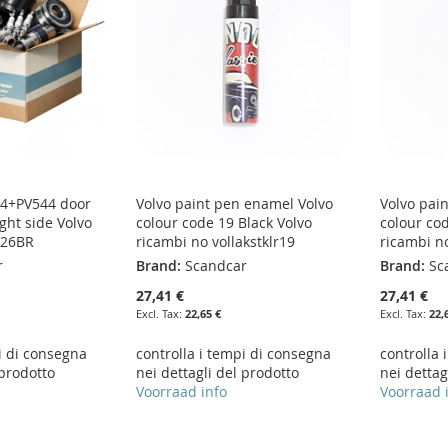
44+PV544 door
Volvo paint pen enamel Volvo
Volvo pai
ght side Volvo
colour code 19 Black Volvo
colour co
926BR
ricambi no vollakstklr19
ricambi no
r
Brand:
Scandcar
Brand:
Sc
27,41 €
27,41 €
22,65 €
22,
i di consegna
controlla i tempi di consegna
controlla 
 prodotto
nei dettagli del prodotto
nei dettag
Voorraad info
Voorraad 