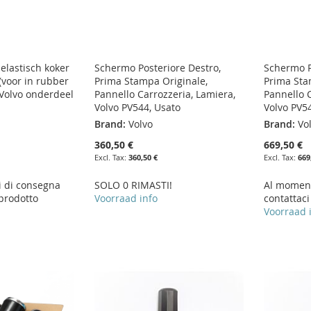
 elastisch koker
Schermo Posteriore Destro,
Schermo Po
(voor in rubber
Prima Stampa Originale,
Prima Sta
 Volvo onderdeel
Pannello Carrozzeria, Lamiera,
Pannello C
Volvo PV544, Usato
Volvo PV5
Brand:
Volvo
Brand:
Vo
360,50 €
669,50 €
360,50 €
669
i di consegna
SOLO 0 RIMASTI!
Al moment
 prodotto
Voorraad info
contattaci
Voorraad 