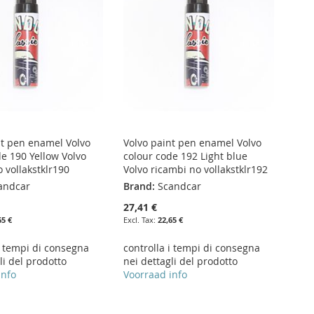
nt pen enamel Volvo
Volvo paint pen enamel Volvo
de 190 Yellow Volvo
colour code 192 Light blue
 vollakstklr190
Volvo ricambi no vollakstklr192
andcar
Brand:
Scandcar
27,41 €
65 €
22,65 €
i tempi di consegna
controlla i tempi di consegna
li del prodotto
nei dettagli del prodotto
info
Voorraad info