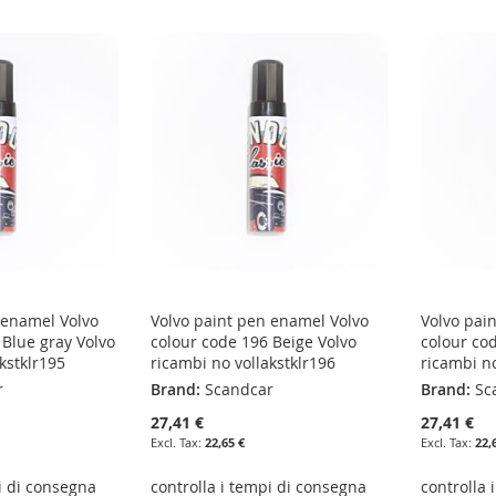
 enamel Volvo
Volvo paint pen enamel Volvo
Volvo pai
 Blue gray Volvo
colour code 196 Beige Volvo
colour co
kstklr195
ricambi no vollakstklr196
ricambi no
r
Brand:
Scandcar
Brand:
Sc
27,41 €
27,41 €
22,65 €
22,
i di consegna
controlla i tempi di consegna
controlla 