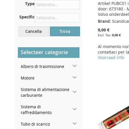
Artikel PUBC01 
Type
Centrare contro la paratia
door: 673180 - 
sotto il cofano
Volvo onderdee
Specific
Proprio nel vano motore
Brand:
Scandca
Vicino al parabrezza, sul
0,00 €
Cancella
Trova
cruscotto
0,00 €
Nel montante della portiera
Al momento non 
posteriore destra
Selecteer categorie
contattaci per l
Voorraad info
Add to Cart
Add to Cart
Add to Cart
Albero di trasmissione
Add to Cart
ADD
ADD
ADD
ADD
Motore
TO
ADD
TO
ADD
TO
ADD
TO
ADD
Sistema di alimentazione
WISH
TO
WISH
TO
WISH
TO
carburante
WISH
TO
LIST
COMPARE
LIST
COMPARE
LIST
COMPARE
Sistema di
LIST
COMPARE
raffreddamento
Tubo di scarico