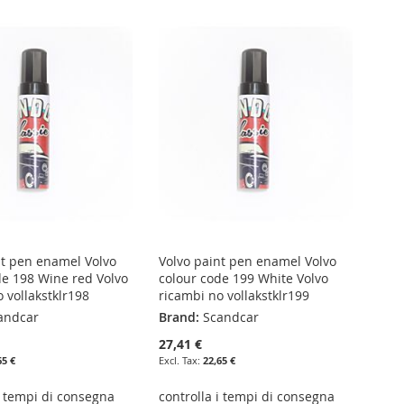
nt pen enamel Volvo
Volvo paint pen enamel Volvo
de 198 Wine red Volvo
colour code 199 White Volvo
 vollakstklr198
ricambi no vollakstklr199
andcar
Brand:
Scandcar
27,41 €
65 €
22,65 €
i tempi di consegna
controlla i tempi di consegna