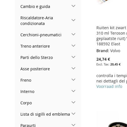
Cambio e guida
Riscaldatore-Aria
condizionata
Ruiten kit zwart
310 ml Teroson 
Cerchioni-pneumatici
geplaatste ruit)
188592 Elast
Treno anteriore
Brand:
Volvo
Parti dello Sterzo
24,74 €
20,45 €
Asse posteriore
controlla i temp
Freno
nei dettagli del
Voorraad info
Add to Cart
Interno
Add to Cart
Add to Cart
Add to Cart
ADD
Corpo
ADD
ADD
ADD
TO
ADD
Lista di sigilli ed emblema
TO
ADD
TO
ADD
TO
ADD
WISH
TO
Paraurti
WISH
TO
WISH
TO
WISH
TO