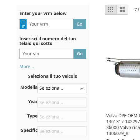
View
Grid
List
7
I
Enter your vrm below
as
Inserisci il numero del tuo
telaio qui sotto
More...
Il numero di telaio si trova sul
Seleziona il tuo veicolo
retro del certificato di
immatricolazione. E anche in
Modella
macchina
Sulla piastra inferiore del
Year
sedile anteriore destro
Volvo DPF OEM R
Type
Centrare contro la paratia
1361317 142297
sotto il cofano
36000 Volvo ric
Specific
Proprio nel vano motore
1306079_B