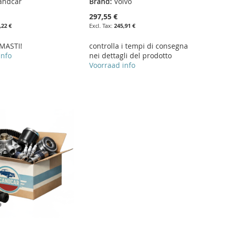
andcar
Brand:
Volvo
297,55 €
,22 €
245,91 €
MASTI!
controlla i tempi di consegna
info
nei dettagli del prodotto
Voorraad info