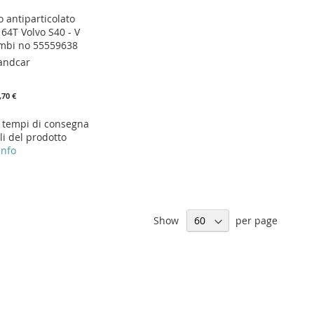
ro antiparticolato
64T Volvo S40 - V
ambi no 55559638
andcar
,70 €
i tempi di consegna
li del prodotto
info
Show
per page