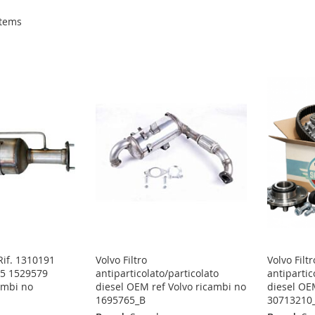
tems
if. 1310191
Volvo Filtro
Volvo Filtr
5 1529579
antiparticolato/particolato
antipartic
ambi no
diesel OEM ref Volvo ricambi no
diesel OE
1695765_B
30713210