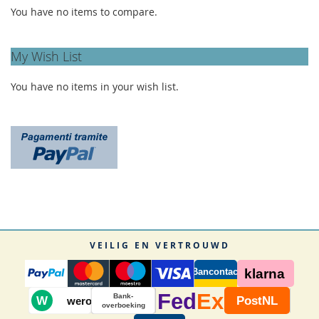
You have no items to compare.
My Wish List
You have no items in your wish list.
VEILIG EN VERTROUWD
Bancontact
klarna
Fed
Ex
Bank-
W
PostNL
wero
overboeking