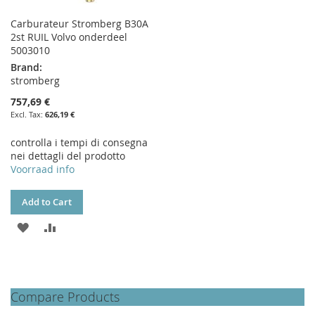
Carburateur Stromberg B30A
2st RUIL Volvo onderdeel
5003010
Brand:
stromberg
757,69 €
626,19 €
controlla i tempi di consegna
nei dettagli del prodotto
Voorraad info
Add to Cart
ADD
ADD
TO
TO
WISH
COMPARE
Compare Products
LIST