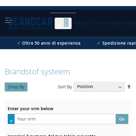
Skip
to
Content
+31(0)13 5134033
CONTACT SCAN
Cerca
✓
Oltre 50 anni di esperienza
✓
Spedizione rap
Brandstof systeem
Se
Sort By
Shop By
De
Di
Enter your vrm below