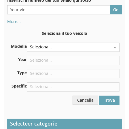
Inserisci il numero del tuo telaio qui sotto
More...
Il numero di telaio si trova sul retro del certificato di
immatricolazione. E anche in macchina
Seleziona il tuo veicolo
Sulla piastra inferiore del sedile anteriore destro
Modella
Centrare contro la paratia sotto il cofano
Proprio nel vano motore
Year
Vicino al parabrezza, sul cruscotto
Type
Nel montante della portiera posteriore destra
Specific
Cancella
Trova
Selecteer categorie