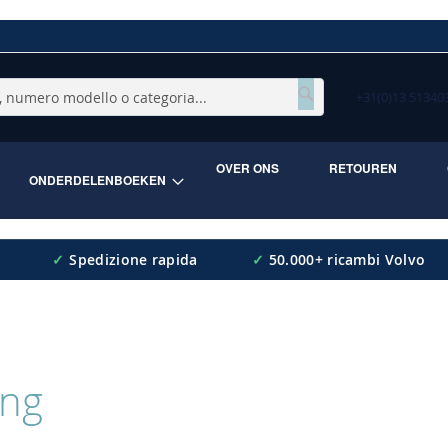
+31(0)13 5134
Cerca
OVER ONS
RETOUREN
ONDERDELENBOEKEN
✓
Spedizione rapida
✓
50.000+ ricambi Volvo
ing