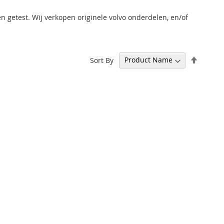
n getest. Wij verkopen originele volvo onderdelen, en/of
Set
Sort By
Descen
Directi