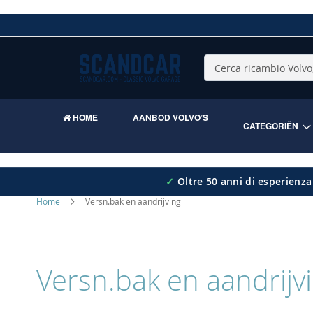
Skip
to
Content
Cerca
HOME
AANBOD VOLVO’S
CATEGORIËN
✓
Oltre 50 anni di esperienza
Home
Versn.bak en aandrijving
Versn.bak en aandrijv