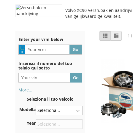
Volvo XC90 Versn.bak en aandrijvi
van gelijkwaardige kwaliteit.
View
Grid
List
1
I
Enter your vrm below
as
Inserisci il numero del tuo
telaio qui sotto
More...
Il numero di telaio si trova sul
Seleziona il tuo veicolo
retro del certificato di
immatricolazione. E anche in
Modella
macchina
Sulla piastra inferiore del
Year
sedile anteriore destro