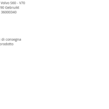
 Volvo S60 - V70
C90 Gebruikt
l 36000340
i di consegna
 prodotto