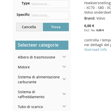
Hoekversnelling
Type
Centrare contro la paratia
- XC70 - S80 - X
sotto il cofano
Volvo onderdee
Specific
Proprio nel vano motore
Brand:
Volvo
Vicino al parabrezza, sul
0,00 €
Cancella
Trova
cruscotto
0,00 €
Nel montante della portiera
controlla i temp
posteriore destra
Selecteer categorie
nei dettagli del
Voorraad info
Albero di trasmissione
Add to Cart
ADD
Motore
TO
ADD
Sistema di alimentazione
carburante
WISH
TO
Sistema di
LIST
COMPARE
raffreddamento
Tubo di scarico