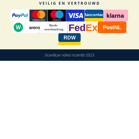
VEILIG EN VERTROUWD
Bancontact
klarna
Fed
Ex
Bank-
W
PostNL
wero
overboeking
RDW
Scandcar volvo ricambi 2023