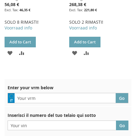
56,08 €
268,38 €
46,35 €
221,80 €
SOLO 8 RIMASTI!
SOLO 2 RIMASTI!
Voorraad info
Voorraad info
Add to Cart
Add to Cart
ADD
ADD
ADD
ADD
TO
TO
TO
TO
WISH
COMPARE
WISH
COMPARE
LIST
LIST
Enter your vrm below
Inserisci il numero del tuo telaio qui sotto