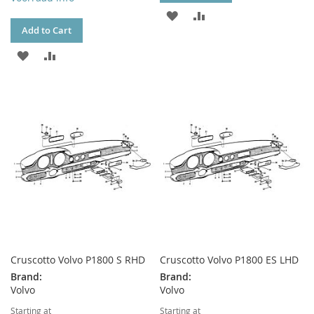
ADD
ADD
Add to Cart
TO
TO
ADD
ADD
WISH
COMPARE
TO
TO
LIST
WISH
COMPARE
LIST
Cruscotto Volvo P1800 S RHD
Cruscotto Volvo P1800 ES LHD
Brand:
Brand:
Volvo
Volvo
Starting at
Starting at