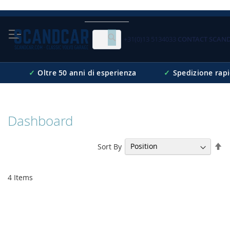
Skip
to
Content
+31(0)13 5134033
CONTACT SCAN
Cerca
✓
Oltre 50 anni di esperienza
✓
Spedizione rap
Dashboard
Se
Sort By
De
Di
4
Items