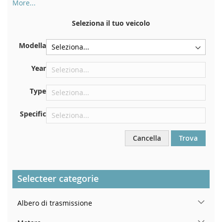
More...
Il numero di telaio si trova sul retro del certificato di
immatricolazione. E anche in macchina
Seleziona il tuo veicolo
Sulla piastra inferiore del sedile anteriore destro
Modella
Centrare contro la paratia sotto il cofano
Proprio nel vano motore
Year
Vicino al parabrezza, sul cruscotto
Type
Nel montante della portiera posteriore destra
Specific
Cancella
Trova
Selecteer categorie
Albero di trasmissione