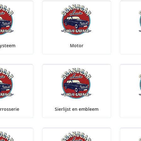
systeem
Motor
rrosserie
Sierlijst en embleem