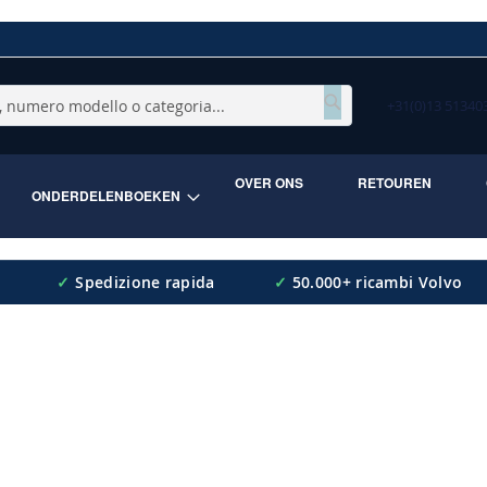
+31(0)13 5134
Cerca
OVER ONS
RETOUREN
ONDERDELENBOEKEN
✓
Spedizione rapida
✓
50.000+ ricambi Volvo