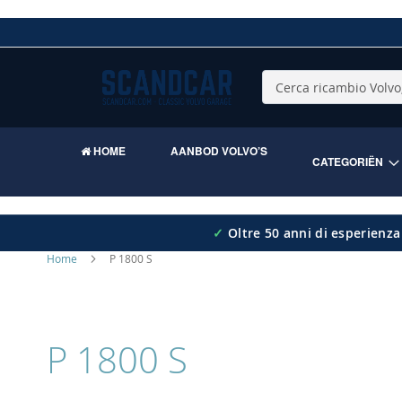
Skip
to
Content
Cerca
HOME
AANBOD VOLVO’S
CATEGORIËN
✓
Oltre 50 anni di esperienza
Home
P 1800 S
P 1800 S