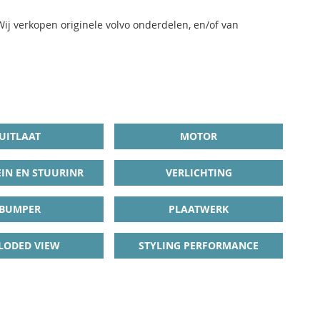
Wij verkopen originele volvo onderdelen, en/of van
UITLAAT
MOTOR
IN EN STUURINR
VERLICHTING
BUMPER
PLAATWERK
LODED VIEW
STYLING PERFORMANCE