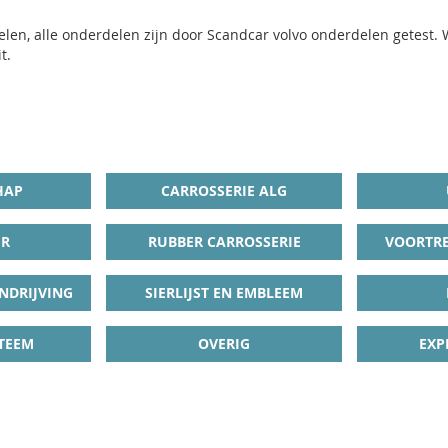
len, alle onderdelen zijn door Scandcar volvo onderdelen getest. 
t.
HAP
CARROSSERIE ALG
UR
RUBBER CARROSSERIE
VOORTRE
NDRIJVING
SIERLIJST EN EMBLEEM
TEEM
OVERIG
EXP