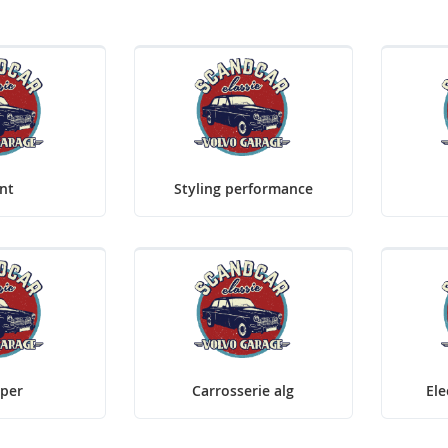
int
Styling performance
per
Carrosserie alg
Ele