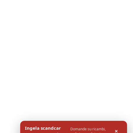
Ingela scandcar
Domande su ricambi,
×