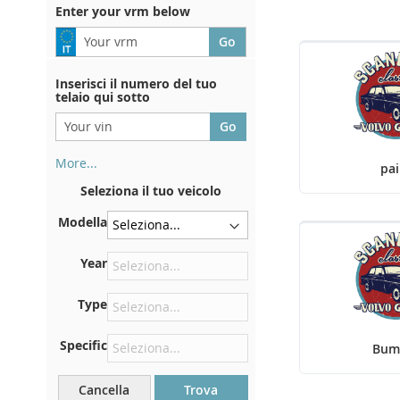
Enter your vrm below
Inserisci il numero del tuo
telaio qui sotto
More...
pa
Il numero di telaio si trova sul
Seleziona il tuo veicolo
retro del certificato di
immatricolazione. E anche in
Modella
macchina
Sulla piastra inferiore del
Year
sedile anteriore destro
Type
Centrare contro la paratia
sotto il cofano
Specific
Bum
Proprio nel vano motore
Vicino al parabrezza, sul
Cancella
Trova
cruscotto