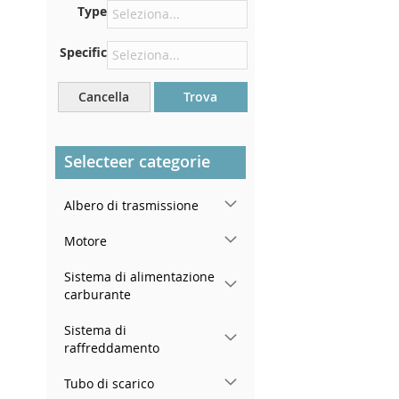
Type
Centrare contro la paratia
sotto il cofano
Specific
Proprio nel vano motore
Vicino al parabrezza, sul
Cancella
Trova
cruscotto
Nel montante della portiera
posteriore destra
Selecteer categorie
Albero di trasmissione
Motore
Sistema di alimentazione
carburante
Sistema di
raffreddamento
Tubo di scarico