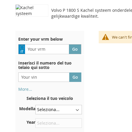
Volvo P 1800 S Kachel systeem onderdelen
gelijkwaardige kwaliteit.
We can't fi
Enter your vrm below
Inserisci il numero del tuo
telaio qui sotto
More...
Il numero di telaio si trova sul
Seleziona il tuo veicolo
retro del certificato di
immatricolazione. E anche in
Modella
macchina
Sulla piastra inferiore del
Year
sedile anteriore destro