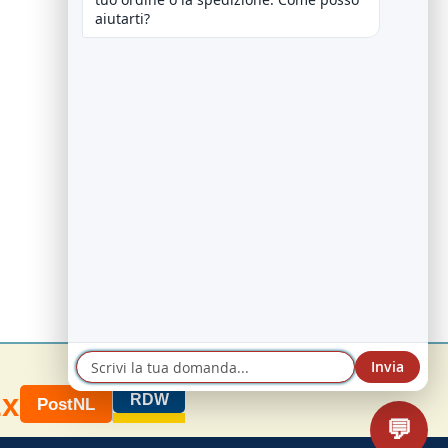
aiutarti?
Invia
Ex
RDW
PostNL
💬