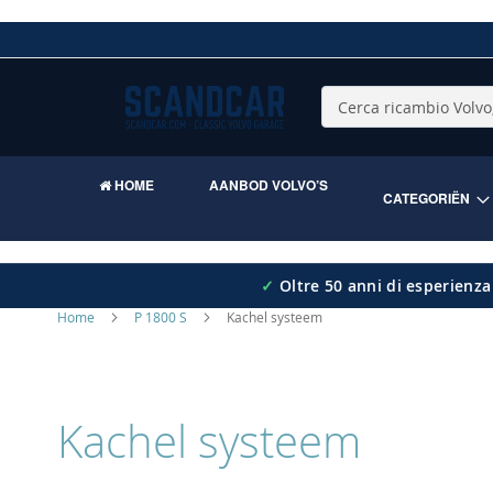
Skip
to
Content
Cerca
HOME
AANBOD VOLVO’S
CATEGORIËN
✓
Oltre 50 anni di esperienza
Home
P 1800 S
Kachel systeem
Kachel systeem