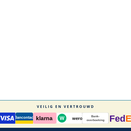
VEILIG EN VERTROUWD
Fed
Bank-
Bancontact
klarna
W
wero
overboeking