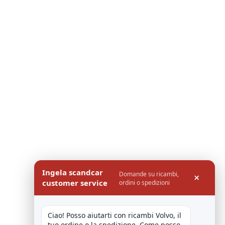
Ingela scandcar
Domande su ricambi,
×
customer service
ordini o spedizioni
Ciao! Posso aiutarti con ricambi Volvo, il 
tuo ordine o la spedizione. Come posso 