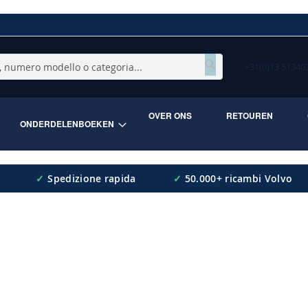
+31(0)13 5134
Cerca
OVER ONS
RETOUREN
ONDERDELENBOEKEN
✓
Spedizione rapida
✓
50.000+ ricambi Volvo