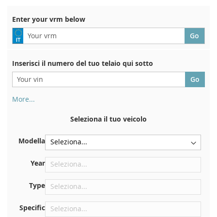
Enter your vrm below
Inserisci il numero del tuo telaio qui sotto
More...
Il numero di telaio si trova sul retro del certificato di
immatricolazione. E anche in macchina
Seleziona il tuo veicolo
Sulla piastra inferiore del sedile anteriore destro
Modella
Centrare contro la paratia sotto il cofano
Proprio nel vano motore
Year
Vicino al parabrezza, sul cruscotto
Type
Nel montante della portiera posteriore destra
Specific