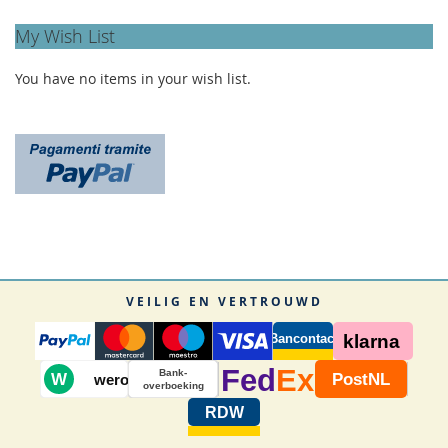
My Wish List
You have no items in your wish list.
VEILIG EN VERTROUWD
Bancontact
klarna
Fed
Ex
Bank-
W
PostNL
wero
overboeking
RDW