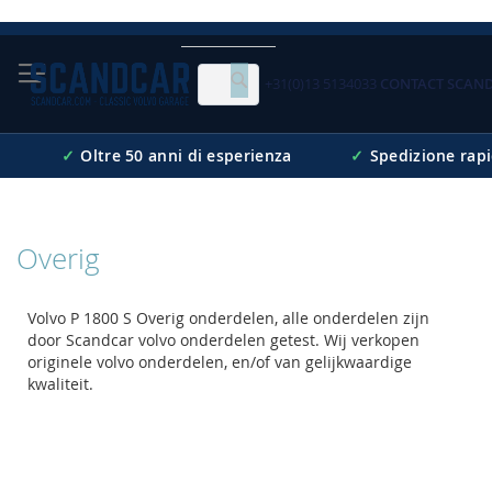
Skip
to
Content
+31(0)13 5134033
CONTACT SCAN
Cerca
✓
Oltre 50 anni di esperienza
✓
Spedizione rap
Overig
Volvo P 1800 S Overig onderdelen, alle onderdelen zijn
door Scandcar volvo onderdelen getest. Wij verkopen
originele volvo onderdelen, en/of van gelijkwaardige
kwaliteit.