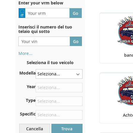
Enter your vrm below
Inserisci il numero del tuo
telaio qui sotto
More...
ban
Il numero di telaio si trova sul
Seleziona il tuo veicolo
retro del certificato di
immatricolazione. E anche in
Modella
macchina
Sulla piastra inferiore del
Year
sedile anteriore destro
Type
Centrare contro la paratia
sotto il cofano
Specific
Acht
Proprio nel vano motore
Vicino al parabrezza, sul
Cancella
Trova
cruscotto