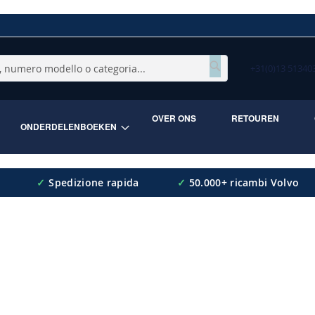
+31(0)13 5134
Cerca
OVER ONS
RETOUREN
ONDERDELENBOEKEN
✓
Spedizione rapida
✓
50.000+ ricambi Volvo