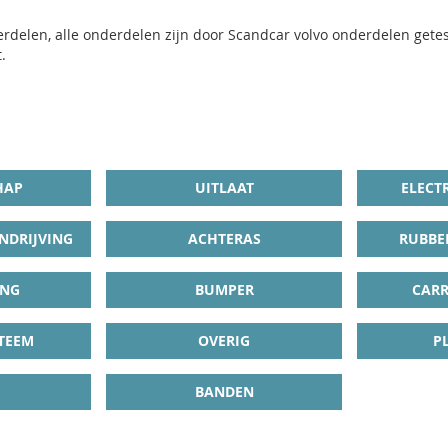
rdelen, alle onderdelen zijn door Scandcar volvo onderdelen getest
.
HAP
UITLAAT
ELECT
NDRIJVING
ACHTERAS
RUBBE
ING
BUMPER
CARR
TEEM
OVERIG
P
BANDEN