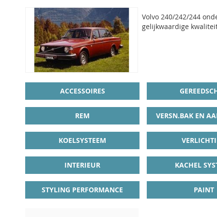
Volvo 240/242/244 onde
gelijkwaardige kwaliteit
ACCESSOIRES
GEREEDSC
REM
VERSN.BAK EN AA
KOELSYSTEEM
VERLICHT
INTERIEUR
KACHEL SYS
STYLING PERFORMANCE
PAINT