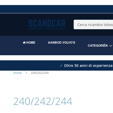
Skip
to
Content
Cerca
HOME
AANBOD VOLVO’S
CATEGORIËN
✓
Oltre 50 anni di esperienza
Home
240/242/244
240/242/244