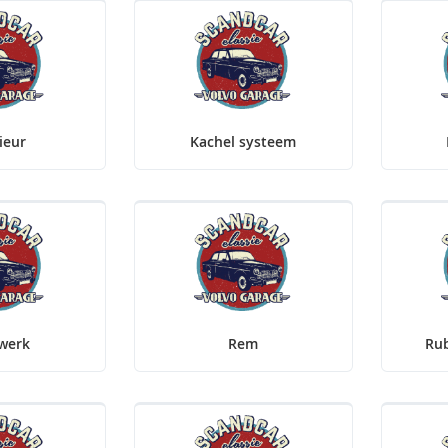
ieur
Kachel systeem
twerk
Rem
Rub