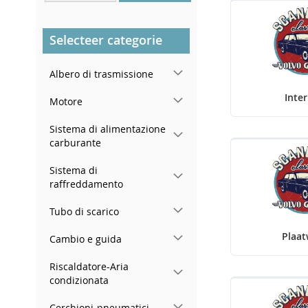
Nel montante della portiera
posteriore destra
Selecteer categorie
Albero di trasmissione
Inter
Motore
Sistema di alimentazione
carburante
Sistema di
raffreddamento
Tubo di scarico
Plaa
Cambio e guida
Riscaldatore-Aria
condizionata
Cerchioni-pneumatici