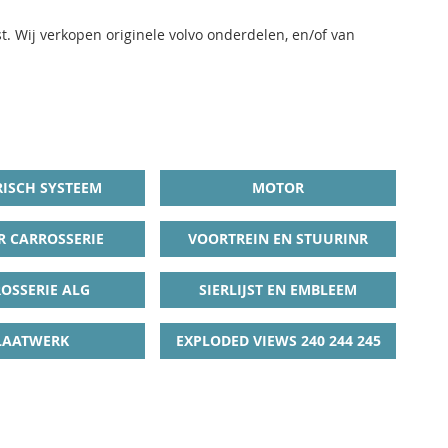
. Wij verkopen originele volvo onderdelen, en/of van
RISCH SYSTEEM
MOTOR
R CARROSSERIE
VOORTREIN EN STUURINR
OSSERIE ALG
SIERLIJST EN EMBLEEM
LAATWERK
EXPLODED VIEWS 240 244 245