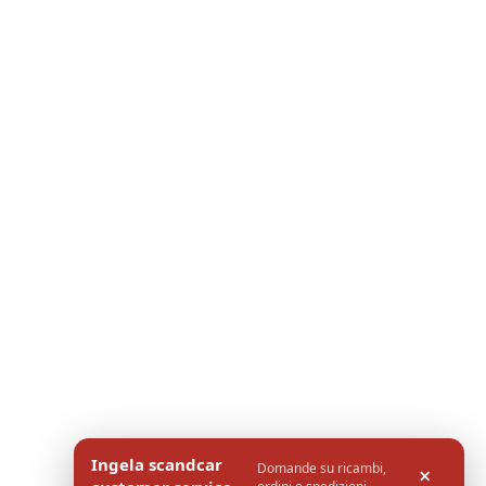
Ingela scandcar
Domande su ricambi,
×