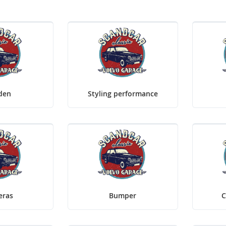
den
Styling performance
eras
Bumper
C