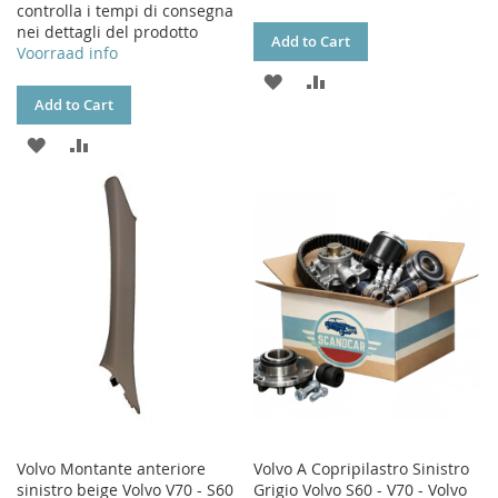
controlla i tempi di consegna
nei dettagli del prodotto
Add to Cart
Voorraad info
ADD
ADD
Add to Cart
TO
TO
ADD
ADD
WISH
COMPARE
TO
TO
LIST
WISH
COMPARE
LIST
Volvo Montante anteriore
Volvo A Copripilastro Sinistro
sinistro beige Volvo V70 - S60
Grigio Volvo S60 - V70 - Volvo