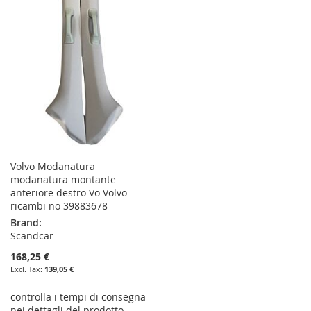
WISH
COMPARE
WISH
COMPARE
LIST
LIST
Volvo Modanatura
modanatura montante
anteriore destro Vo Volvo
ricambi no 39883678
Brand:
Scandcar
168,25 €
139,05 €
controlla i tempi di consegna
nei dettagli del prodotto