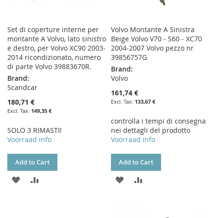
Set di coperture interne per
Volvo Montante A Sinistra
montante A Volvo, lato sinistro
Beige Volvo V70 - S60 - XC70
e destro, per Volvo XC90 2003-
2004-2007 Volvo pezzo nr
2014 ricondizionato, numero
39856757G
di parte Volvo 39883670R.
Brand:
Brand:
Volvo
Scandcar
161,74 €
180,71 €
133,67 €
149,35 €
controlla i tempi di consegna
SOLO 3 RIMASTI!
nei dettagli del prodotto
Voorraad info
Voorraad info
Add to Cart
Add to Cart
ADD
ADD
ADD
ADD
TO
TO
TO
TO
WISH
COMPARE
WISH
COMPARE