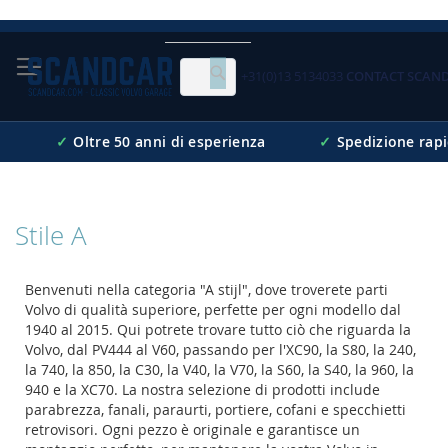
Skip
to
Content
+31(0)13 5134033
CONTACT SCAN
Cerca
✓
Oltre 50 anni di esperienza
✓
Spedizione rap
Stile A
Benvenuti nella categoria "A stijl", dove troverete parti
Volvo di qualità superiore, perfette per ogni modello dal
1940 al 2015. Qui potrete trovare tutto ciò che riguarda la
Volvo, dal PV444 al V60, passando per l'XC90, la S80, la 240,
la 740, la 850, la C30, la V40, la V70, la S60, la S40, la 960, la
940 e la XC70. La nostra selezione di prodotti include
parabrezza, fanali, paraurti, portiere, cofani e specchietti
retrovisori. Ogni pezzo è originale e garantisce un