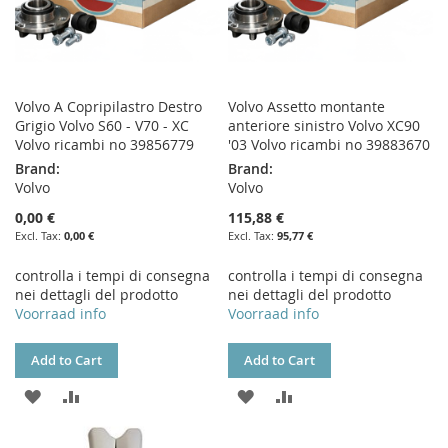
Volvo A Copripilastro Destro
Volvo Assetto montante
Grigio Volvo S60 - V70 - XC
anteriore sinistro Volvo XC90
Volvo ricambi no 39856779
'03 Volvo ricambi no 39883670
Brand:
Brand:
Volvo
Volvo
0,00 €
115,88 €
0,00 €
95,77 €
controlla i tempi di consegna
controlla i tempi di consegna
nei dettagli del prodotto
nei dettagli del prodotto
Voorraad info
Voorraad info
Add to Cart
Add to Cart
ADD
ADD
ADD
ADD
TO
TO
TO
TO