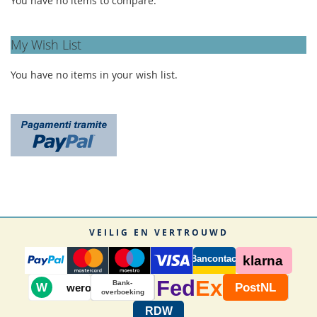
You have no items to compare.
My Wish List
You have no items in your wish list.
VEILIG EN VERTROUWD
Bancontact
klarna
Fed
Ex
Bank-
W
PostNL
wero
overboeking
RDW