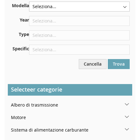
Sulla piastra inferiore del sedile anteriore destro
Modella
Centrare contro la paratia sotto il cofano
Proprio nel vano motore
Year
Vicino al parabrezza, sul cruscotto
Type
Nel montante della portiera posteriore destra
Specific
Cancella
Trova
Selecteer categorie
Albero di trasmissione
Motore
Sistema di alimentazione carburante