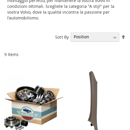
montaggio perfetto, per mantenere la vostra Volvo in
condizioni ottimali. Scegliete la categoria "A stijl" per la
vostra Volvo, dove la qualità incontra la passione per
l'automobilismo.
Se
Sort By
De
Di
9
Items