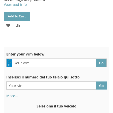
Voorraad info
Add to Cart
ADD
ADD
TO
TO
WISH
COMPARE
LIST
Enter your vrm below
Inserisci il numero del tuo telaio qui sotto
More...
Il numero di telaio si trova sul retro del certificato di
immatricolazione. E anche in macchina
Seleziona il tuo veicolo