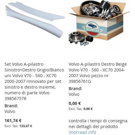
LIST
LIST
Set Volvo A-pilastro
Volvo A-pilastro Destro Beige
Sinistro+Destro Grigio/Bianco
Volvo V70 - S60 - XC70 2004-
uni Volvo V70 - S60 - XC70
2007 Volvo pezzo nr
2000-2007 rinnovato per set
39856761G
sinistro e destro insieme,
Brand:
numero di parte Volvo
Volvo
39856757R
0,00 €
Brand:
0,00 €
Volvo
161,74 €
controlla i tempi di consegna
133,67 €
nei dettagli del prodotto
Voorraad info