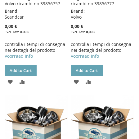
Volvo ricambi no 39856757
ricambi no 39856777
Brand:
Brand:
Scandcar
Volvo
0,00 €
0,00 €
0,00 €
0,00 €
controlla i tempi di consegna
controlla i tempi di consegna
nei dettagli del prodotto
nei dettagli del prodotto
Voorraad info
Voorraad info
Add to Cart
Add to Cart
ADD
ADD
ADD
ADD
TO
TO
TO
TO
WISH
COMPARE
WISH
COMPARE
LIST
LIST