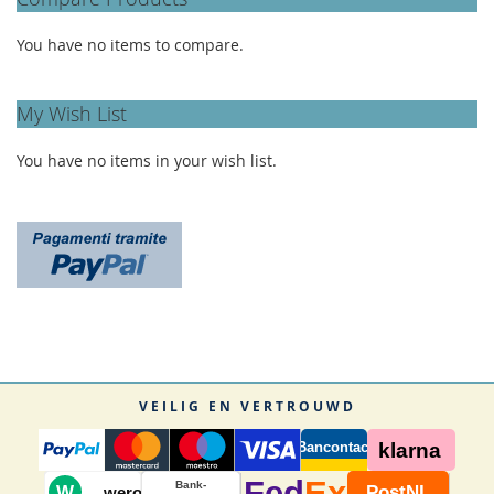
You have no items to compare.
My Wish List
You have no items in your wish list.
VEILIG EN VERTROUWD
Bancontact
klarna
Fed
Ex
Bank-
W
PostNL
wero