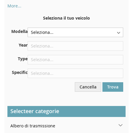
More...
Il numero di telaio si trova sul retro del certificato di
immatricolazione. E anche in macchina
Seleziona il tuo veicolo
Sulla piastra inferiore del sedile anteriore destro
Modella
Centrare contro la paratia sotto il cofano
Proprio nel vano motore
Year
Vicino al parabrezza, sul cruscotto
Type
Nel montante della portiera posteriore destra
Specific
Cancella
Trova
Selecteer categorie
Albero di trasmissione