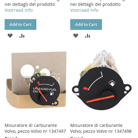
nei dettagli del prodotto
nei dettagli del prodotto
Voorraad info
Voorraad info
Add to Cart
Add to Cart
ADD
ADD
ADD
ADD
TO
TO
TO
TO
WISH
COMPARE
WISH
COMPARE
LIST
LIST
Misuratore di carburante
Misuratore di carburante
Volvo, pezzo Volvo nr 1347497
Volvo, pezzo Volvo nr 1347498