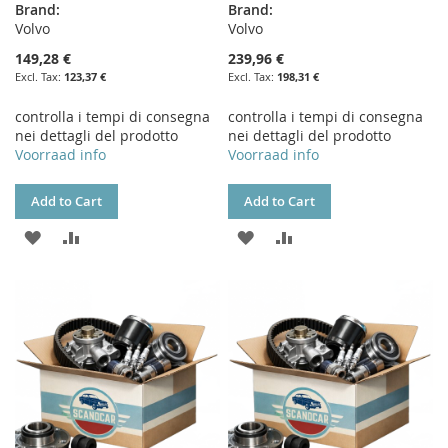
Brand:
Brand:
Volvo
Volvo
149,28 €
239,96 €
123,37 €
198,31 €
controlla i tempi di consegna
controlla i tempi di consegna
nei dettagli del prodotto
nei dettagli del prodotto
Voorraad info
Voorraad info
Add to Cart
Add to Cart
ADD
ADD
ADD
ADD
TO
TO
TO
TO
WISH
COMPARE
WISH
COMPARE
LIST
LIST