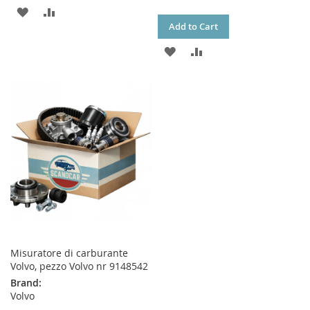
ADD
ADD
Add to Cart
TO
TO
ADD
ADD
WISH
COMPARE
TO
TO
LIST
WISH
COMPARE
LIST
Misuratore di carburante
Volvo, pezzo Volvo nr 9148542
Brand:
Volvo