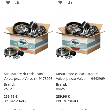
ADD
ADD
ADD
ADD
TO
TO
TO
TO
WISH
COMPARE
WISH
COMPARE
LIST
LIST
Misuratore di carburante
Misuratore di carburante
Volvo, pezzo Volvo nr 9178998
Volvo, pezzo Volvo nr 9442969
Brand:
Brand:
Volvo
Volvo
256,16 €
239,96 €
211,70 €
198,31 €