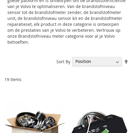
goede pasvorm en is ontworpen om de brandstofefficiëntie
van je Volvo te optimaliseren. Van de brandstofniveau
sensor tot de brandstofmeter zender, de brandstofmeter
unit, de brandstofniveau sensor kit en de brandstofmeter
reparatieset, elk product in deze categorie is ontworpen
om de prestaties van je Volvo te verbeteren. Vertrouw op
onze Brandstofniveau meter categorie voor al je Volvo
behoeften.
Se
Sort By
De
Di
19
Items