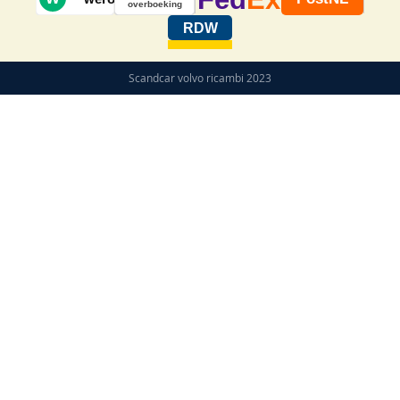
overboeking
RDW
Scandcar volvo ricambi 2023