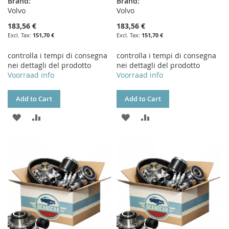
Brand:
Brand:
Volvo
Volvo
183,56 €
183,56 €
151,70 €
151,70 €
controlla i tempi di consegna
controlla i tempi di consegna
nei dettagli del prodotto
nei dettagli del prodotto
Voorraad info
Voorraad info
Add to Cart
Add to Cart
ADD
ADD
ADD
ADD
TO
TO
TO
TO
WISH
COMPARE
WISH
COMPARE
LIST
LIST