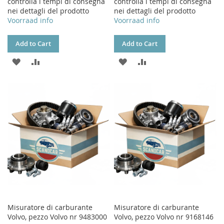
controlla i tempi di consegna
controlla i tempi di consegna
nei dettagli del prodotto
nei dettagli del prodotto
Voorraad info
Voorraad info
Add to Cart
Add to Cart
ADD
ADD
ADD
ADD
TO
TO
TO
TO
WISH
COMPARE
WISH
COMPARE
LIST
LIST
Misuratore di carburante
Misuratore di carburante
Volvo, pezzo Volvo nr 9483000
Volvo, pezzo Volvo nr 9168146