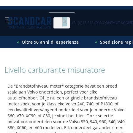
Skip
to
Content
+31(0)13 5134033
CONTACT SCAN
Cerca
✓
Oltre 50 anni di esperienza
✓
Spedizione rap
Livello carburante misuratore
De "Brandstofniveau meter" categorie bevat een breed
scala aan Volvo onderdelen, perfect voor elke
autoliefhebber. Of je nu een originele brandstofniveau
meter zoekt voor je klassieke Volvo 240, 740, of P1800, of
een kwaliteit vervangend onderdeel voor je moderne Volvo
S60, V70, XC90, of C30, je vindt het hier. Onze selectie
omvat ook onderdelen voor de Volvo 850, 940, 960, S40, V40,
S80, XC60, en V60 modellen. Elk onderdeel garandeert een