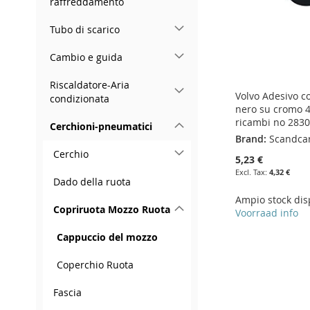
raffreddamento
Tubo di scarico
Cambio e guida
Riscaldatore-Aria
Volvo Adesivo c
condizionata
nero su cromo 
ricambi no 283
Cerchioni-pneumatici
Brand:
Scandca
Cerchio
5,23 €
4,32 €
Dado della ruota
Ampio stock dis
Copriruota Mozzo Ruota
Voorraad info
Cappuccio del mozzo
Add to Cart
Add to Cart
Add to Cart
ADD
ADD
Add to Cart
Coperchio Ruota
ADD
TO
ADD
TO
ADD
ADD
Fascia
TO
ADD
WISH
TO
WISH
TO