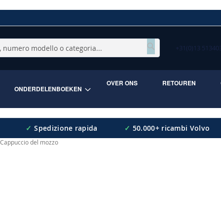
+31(0)13 5134
Cerca
OVER ONS
RETOUREN
ONDERDELENBOEKEN
✓
Spedizione rapida
✓
50.000+ ricambi Volvo
Cappuccio del mozzo