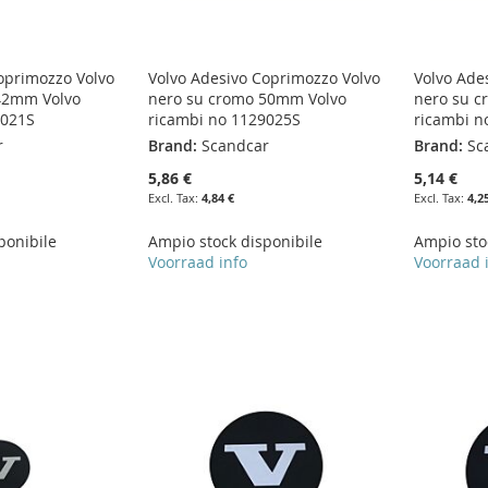
oprimozzo Volvo
Volvo Adesivo Coprimozzo Volvo
Volvo Ade
42mm Volvo
nero su cromo 50mm Volvo
nero su 
9021S
ricambi no 1129025S
ricambi n
r
Brand:
Scandcar
Brand:
Sc
5,86 €
5,14 €
4,84 €
4,2
ponibile
Ampio stock disponibile
Ampio sto
Voorraad info
Voorraad 