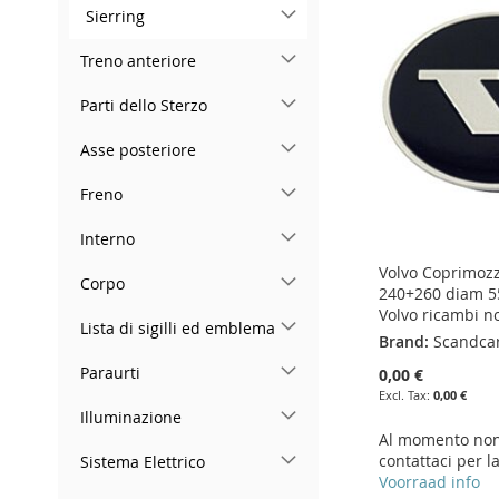
TO
ADD
Sierring
WISH
TO
LIST
COMPARE
LIST
COMPARE
WISH
TO
LIST
COMPARE
Treno anteriore
LIST
COMPARE
Parti dello Sterzo
Asse posteriore
Freno
Interno
Volvo Coprimoz
Corpo
240+260 diam 5
Volvo ricambi n
Lista di sigilli ed emblema
Brand:
Scandca
Paraurti
0,00 €
0,00 €
Illuminazione
Al momento non 
contattaci per l
Sistema Elettrico
Voorraad info