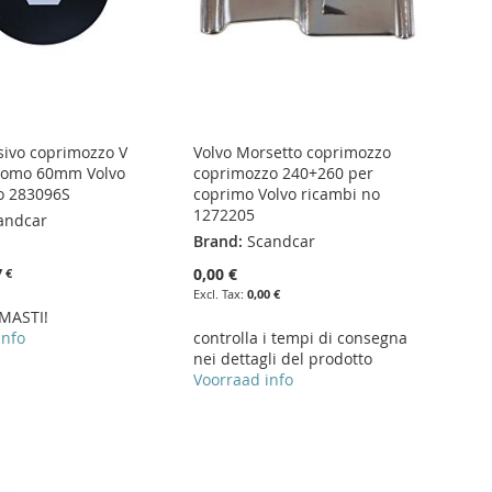
sivo coprimozzo V
Volvo Morsetto coprimozzo
cromo 60mm Volvo
coprimozzo 240+260 per
o 283096S
coprimo Volvo ricambi no
1272205
andcar
Brand:
Scandcar
0,00 €
7 €
0,00 €
MASTI!
info
controlla i tempi di consegna
nei dettagli del prodotto
Voorraad info