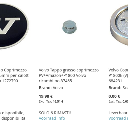
zo Coprimozzo
Volvo Tappo grasso coprimozzo
Volvo Cop
5mm per calott
PV+Amazon+P1800 Volvo
P1800E (V)
o 1272790
ricambi no 87465
684231
r
Brand:
Volvo
Brand:
Sc
19,98 €
0,00 €
16,51 €
0,0
disponibile,
SOLO 6 RIMASTI!
Leverbaar
a disponibilità
Voorraad info
Voorraad 