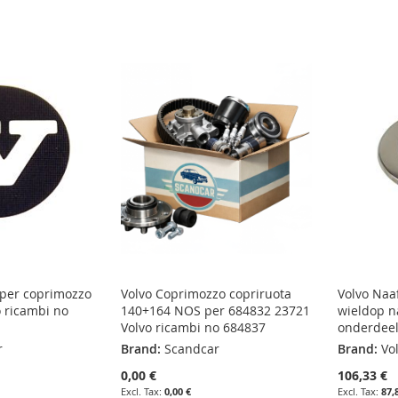
 per coprimozzo
Volvo Coprimozzo copriruota
Volvo Naa
 ricambi no
140+164 NOS per 684832 23721
wieldop n
Volvo ricambi no 684837
onderdeel
r
Brand:
Scandcar
Brand:
Vo
0,00 €
106,33 €
0,00 €
87,