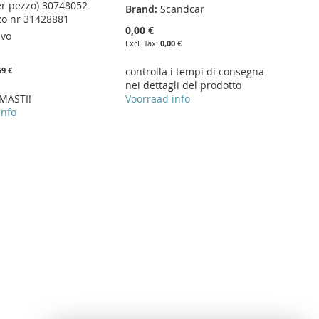
er pezzo) 30748052
Brand:
Scandcar
zo nr 31428881
0,00 €
lvo
0,00 €
59 €
controlla i tempi di consegna
nei dettagli del prodotto
MASTI!
Voorraad info
info