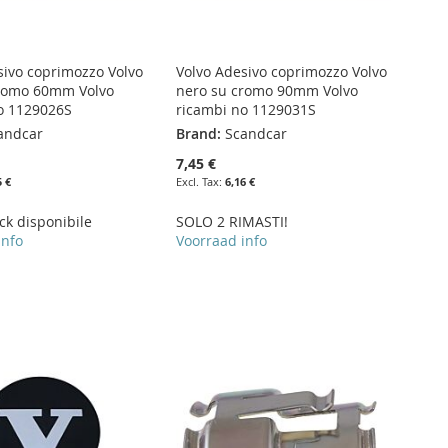
sivo coprimozzo Volvo
Volvo Adesivo coprimozzo Volvo
cromo 60mm Volvo
nero su cromo 90mm Volvo
o 1129026S
ricambi no 1129031S
andcar
Brand:
Scandcar
7,45 €
5 €
6,16 €
ck disponibile
SOLO 2 RIMASTI!
info
Voorraad info