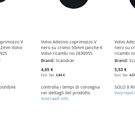
oprimozzo V
Volvo Adesivo coprimozzo V
Volvo Ade
42mm Volvo
nero su cromo 50mm (anche 6
nero su 
092S
Volvo ricambi no 283095S
ricambi n
r
Brand:
Scandcar
Brand:
Sc
4,65 €
5,53 €
3,84 €
4,5
ponibile
controlla i tempi di consegna
SOLO 8 RI
nei dettagli del prodotto
Voorraad 
Voorraad info