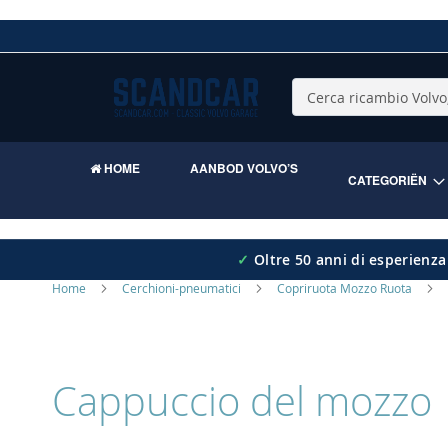
Skip
to
Content
Cerca
HOME
AANBOD VOLVO’S
CATEGORIËN
✓
Oltre 50 anni di esperienza
Home
Cerchioni-pneumatici
Copriruota Mozzo Ruota
Cappuccio del mozzo