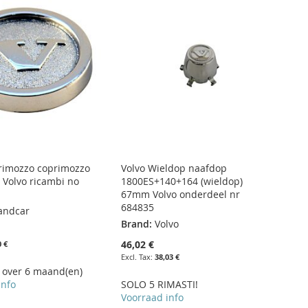
rimozzo coprimozzo
Volvo Wieldop naafdop
 Volvo ricambi no
1800ES+140+164 (wieldop)
67mm Volvo onderdeel nr
684835
andcar
Brand:
Volvo
46,02 €
0 €
38,03 €
 over 6 maand(en)
info
SOLO 5 RIMASTI!
Voorraad info