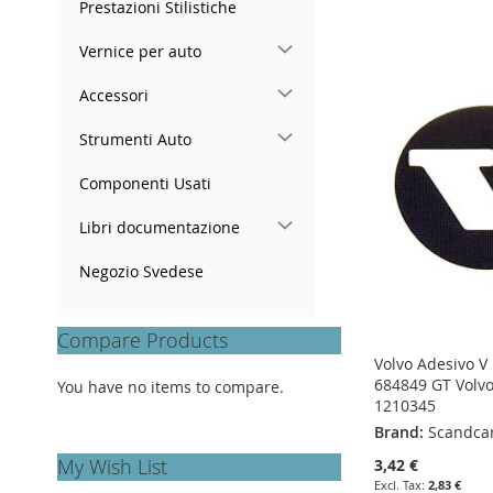
Add to Cart
Add to Cart
Prestazioni Stilistiche
Add to Cart
Add to Cart
ADD
ADD
Vernice per auto
ADD
ADD
TO
ADD
TO
ADD
Accessori
TO
ADD
TO
ADD
WISH
TO
WISH
TO
WISH
TO
WISH
TO
Strumenti Auto
LIST
COMPARE
LIST
COMPARE
LIST
COMPARE
LIST
COMPARE
Componenti Usati
Libri documentazione
Negozio Svedese
Compare Products
Volvo Adesivo V
684849 GT Volvo
You have no items to compare.
1210345
Brand:
Scandca
My Wish List
3,42 €
2,83 €