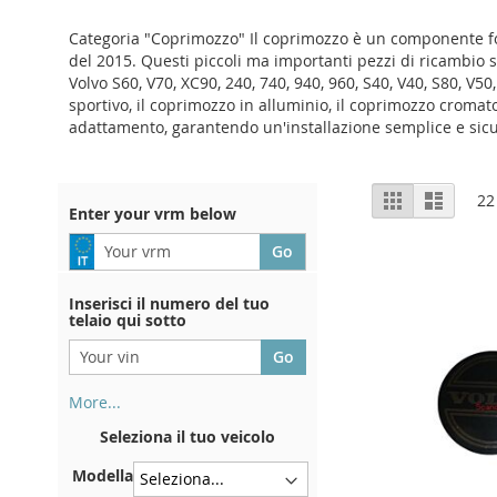
Categoria "Coprimozzo" Il coprimozzo è un componente fon
del 2015. Questi piccoli ma importanti pezzi di ricambio s
Volvo S60, V70, XC90, 240, 740, 940, 960, S40, V40, S80, V50
sportivo, il coprimozzo in alluminio, il coprimozzo croma
adattamento, garantendo un'installazione semplice e sicura
View
Grid
List
22
Enter your vrm below
as
Inserisci il numero del tuo
telaio qui sotto
More...
Il numero di telaio si trova sul
Seleziona il tuo veicolo
retro del certificato di
immatricolazione. E anche in
Modella
macchina