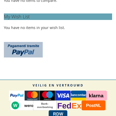
You have no items to compare.
My Wish List
You have no items in your wish list.
VEILIG EN VERTROUWD
Bancontact
klarna
Fed
Ex
Bank-
W
PostNL
wero
overboeking
RDW