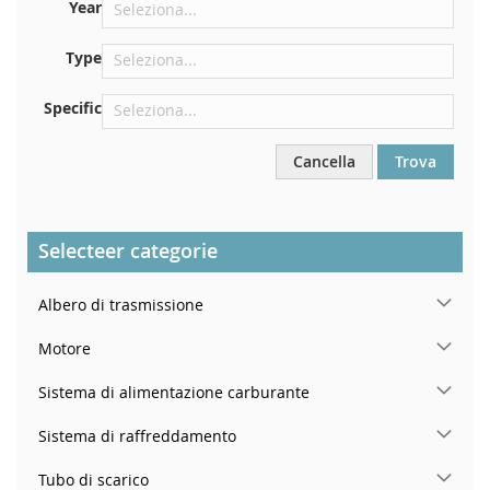
Proprio nel vano motore
Year
Vicino al parabrezza, sul cruscotto
Type
Nel montante della portiera posteriore destra
Specific
Cancella
Trova
Selecteer categorie
Albero di trasmissione
Motore
Sistema di alimentazione carburante
Sistema di raffreddamento
Tubo di scarico