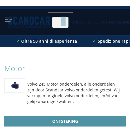
Skip
to
Content
+31(0)13 5134033
CONTACT SCAN
Cerca
✓
Oltre 50 anni di esperienza
✓
Spedizione rap
Motor
Volvo 245 Motor onderdelen, alle onderdelen
zijn door Scandcar volvo onderdelen getest. Wij
verkopen originele volvo onderdelen, en/of van
gelijkwaardige kwaliteit.
ONTSTEKING