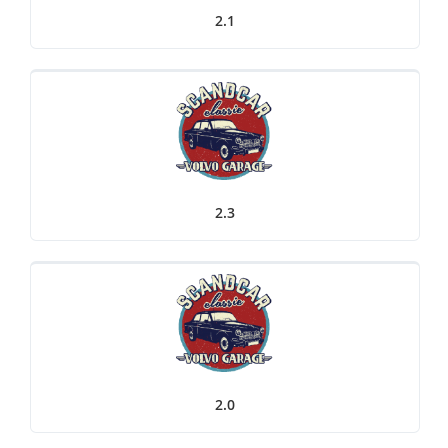
2.1
2.3
2.0