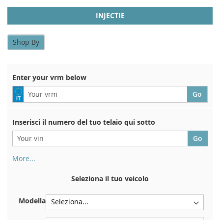
INJECTIE
Shop By
Enter your vrm below
Inserisci il numero del tuo telaio qui sotto
More...
Il numero di telaio si trova sul retro del certificato di
immatricolazione. E anche in macchina
Seleziona il tuo veicolo
Sulla piastra inferiore del sedile anteriore destro
Modella
Centrare contro la paratia sotto il cofano