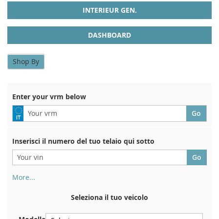
INTERIEUR GEN.
DASHBOARD
Shop By
Enter your vrm below
Inserisci il numero del tuo telaio qui sotto
More...
Il numero di telaio si trova sul retro del certificato di
immatricolazione. E anche in macchina
Seleziona il tuo veicolo
Sulla piastra inferiore del sedile anteriore destro