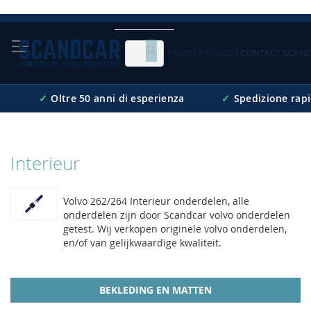
Skip
to
Content
+31(0)13 5134033
CONTACT SCAN
Cerca
✓
Oltre 50 anni di esperienza
✓
Spedizione rap
Interieur
Volvo 262/264 Interieur onderdelen, alle
onderdelen zijn door Scandcar volvo onderdelen
getest. Wij verkopen originele volvo onderdelen,
en/of van gelijkwaardige kwaliteit.
BEKLEDING EN MATTEN