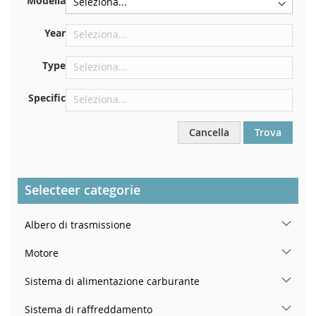
Modella
Centrare contro la paratia sotto il cofano
Proprio nel vano motore
Year
Vicino al parabrezza, sul cruscotto
Type
Nel montante della portiera posteriore destra
Specific
Cancella
Trova
Selecteer categorie
Albero di trasmissione
Motore
Sistema di alimentazione carburante
Sistema di raffreddamento