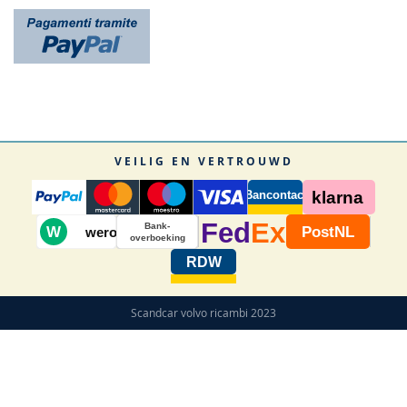
VEILIG EN VERTROUWD
Bancontact
klarna
Fed
Ex
Bank-
W
PostNL
wero
overboeking
RDW
Scandcar volvo ricambi 2023