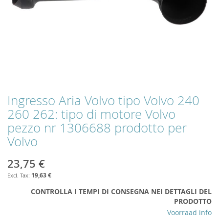
Ingresso Aria Volvo tipo Volvo 240
Skip
to
260 262: tipo di motore Volvo
the
pezzo nr 1306688 prodotto per
beginning
of
Volvo
the
images
23,75 €
gallery
19,63 €
CONTROLLA I TEMPI DI CONSEGNA NEI DETTAGLI DEL
PRODOTTO
Voorraad info