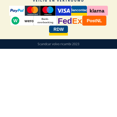
VEILIG EN VERTROUWD
Bancontact
klarna
Fed
Ex
Bank-
W
PostNL
wero
overboeking
RDW
Scandcar volvo ricambi 2023