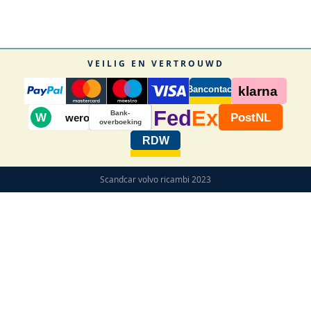
VEILIG EN VERTROUWD
Bancontact
klarna
Fed
Ex
Bank-
W
PostNL
wero
overboeking
RDW
Scandcar volvo ricambi 2023