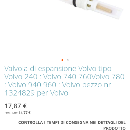
Valvola di espansione Volvo tipo
Skip
to
Volvo 240 : Volvo 740 760Volvo 780
the
: Volvo 940 960 : Volvo pezzo nr
beginning
of
1324829 per Volvo
the
images
17,87 €
gallery
14,77 €
CONTROLLA I TEMPI DI CONSEGNA NEI DETTAGLI DEL
PRODOTTO