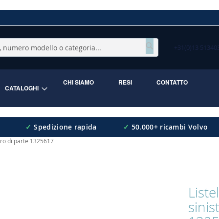
+31(0)13 5134
Cerca
CHI SIAMO
RESI
CONTATTO
CATALOGHI
✓
Spedizione rapida
✓
50.000+ ricambi Volvo
ero di parte 1325617
Liste
sinis