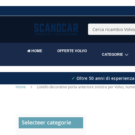
Skip
to
Content
Cerca
HOME
OFFERTE VOLVO
CATEGORIE
✓
Oltre 50 anni di esperienza
Home
Listello decorativo porta anteriore sinistra per Volvo, num
Skip
Selecteer categorie
to
the
end