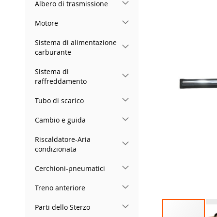
Albero di trasmissione
of
the
Motore
images
gallery
Sistema di alimentazione
carburante
Sistema di
raffreddamento
Tubo di scarico
Cambio e guida
Riscaldatore-Aria
condizionata
Cerchioni-pneumatici
Treno anteriore
Parti dello Sterzo