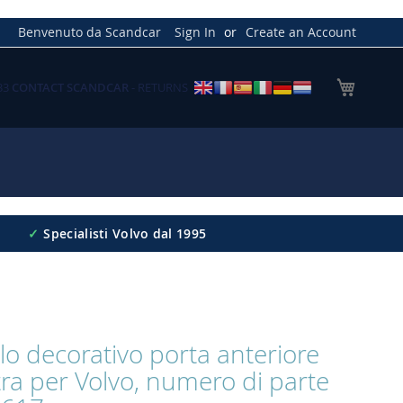
Benvenuto da Scandcar
Sign In
Create an Account
My Cart
033
CONTACT SCANDCAR
- RETURNS
✓
Specialisti Volvo dal 1995
llo decorativo porta anteriore
tra per Volvo, numero di parte