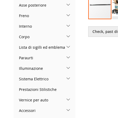
Asse posteriore
Freno
Skip
Interno
to
Check, past di
the
Corpo
beginning
of
Lista di sigilli ed emblema
the
images
Paraurti
gallery
Illuminazione
Sistema Elettrico
Prestazioni Stilistiche
Vernice per auto
Accessori