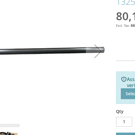
132
80,
66
Ass
ver
Sele
Qty