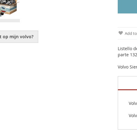
Add to
t op mijn volvo?
Listello 
parte 132
Volvo Sie
Volv
Vol