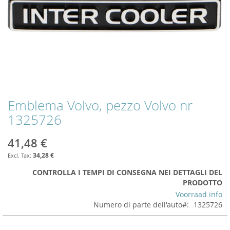
Emblema Volvo, pezzo Volvo nr
Skip
to
1325726
the
beginning
41,48 €
of
the
34,28 €
images
CONTROLLA I TEMPI DI CONSEGNA NEI DETTAGLI DEL
gallery
PRODOTTO
Voorraad info
Numero di parte dell'auto
1325726