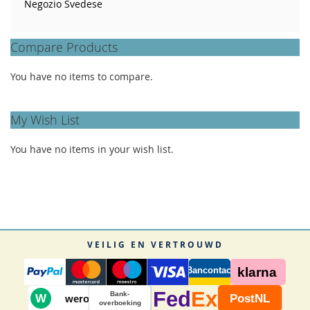
Negozio Svedese
Compare Products
You have no items to compare.
My Wish List
You have no items in your wish list.
VEILIG EN VERTROUWD
Bancontact
klarna
Fed
Ex
Bank-
W
PostNL
wero
overboeking