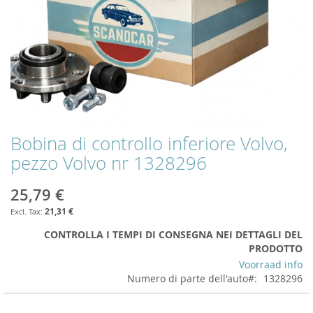
Bobina di controllo inferiore Volvo,
Skip
to
pezzo Volvo nr 1328296
the
beginning
25,79 €
of
the
21,31 €
images
CONTROLLA I TEMPI DI CONSEGNA NEI DETTAGLI DEL
gallery
PRODOTTO
Voorraad info
Numero di parte dell'auto
1328296