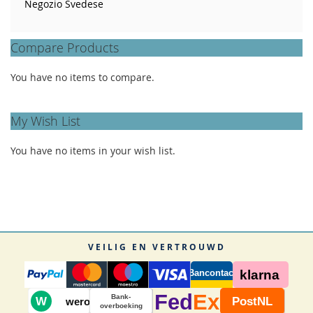
Negozio Svedese
Compare Products
You have no items to compare.
My Wish List
You have no items in your wish list.
VEILIG EN VERTROUWD
Bancontact
klarna
Fed
Ex
Bank-
W
PostNL
wero
overboeking