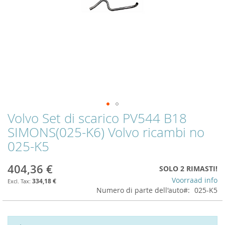
Volvo Set di scarico PV544 B18
Skip
to
SIMONS(025-K6) Volvo ricambi no
the
025-K5
beginning
of
the
404,36 €
SOLO 2 RIMASTI!
images
Voorraad info
334,18 €
gallery
Numero di parte dell'auto
025-K5