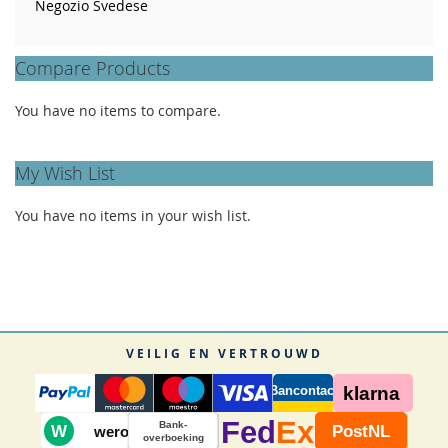
Negozio Svedese
Compare Products
You have no items to compare.
My Wish List
You have no items in your wish list.
VEILIG EN VERTROUWD
Bancontact
klarna
Fed
Ex
Bank-
W
PostNL
wero
overboeking