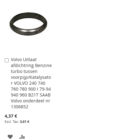
Volvo Uitlaat
Add
afdichtring Benzine
to
turbo tussen
Cart
voorpijp/Katalysato
r VOLVO 240 740
760 780 900 I 79-94
940 960 B21T SAAB
Volvo onderdeel nr
1306852
4,37 €
3,61 €
ADD
ADD