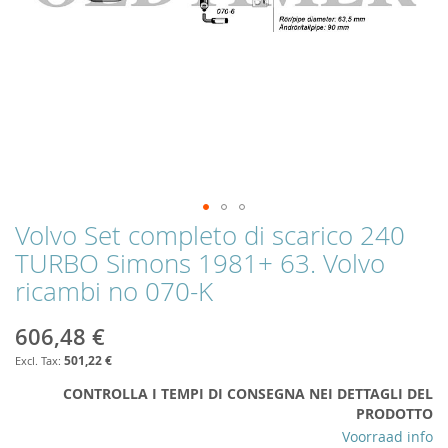
Volvo Set completo di scarico 240
Skip
to
TURBO Simons 1981+ 63. Volvo
the
ricambi no 070-K
beginning
of
the
606,48 €
images
501,22 €
gallery
CONTROLLA I TEMPI DI CONSEGNA NEI DETTAGLI DEL
PRODOTTO
Voorraad info