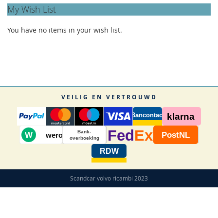
My Wish List
You have no items in your wish list.
VEILIG EN VERTROUWD
Bancontact
klarna
Fed
Ex
Bank-
W
PostNL
wero
overboeking
RDW
Scandcar volvo ricambi 2023