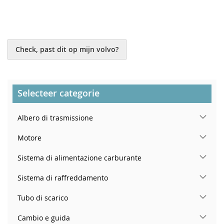
TO
TO
WISH
COMPARE
LIST
Check, past dit op mijn volvo?
Selecteer categorie
Albero di trasmissione
Motore
Sistema di alimentazione carburante
Sistema di raffreddamento
Tubo di scarico
Cambio e guida